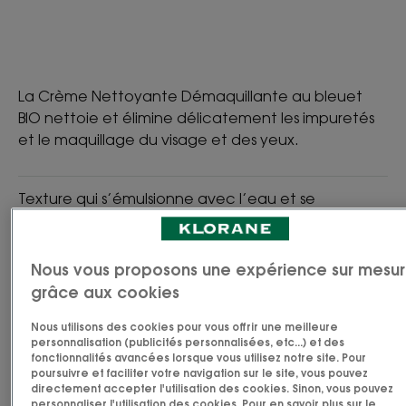
La Crème Nettoyante Démaquillante au bleuet
BIO nettoie et élimine délicatement les impuretés
et le maquillage du visage et des yeux.
Texture qui s’émulsionne avec l’eau et se
transforme en mousse crémeuse et légère.
Nettoie, Démaquille, Hydrate
Nous vous proposons une expérience sur mesu
grâce aux cookies
Tube
Nous utilisons des cookies pour vous offrir une meilleure
personnalisation (publicités personnalisées, etc...) et des
fonctionnalités avancées lorsque vous utilisez notre site. Pour
poursuivre et faciliter votre navigation sur le site, vous pouvez
Idéal pour
directement accepter l'utilisation des cookies. Sinon, vous pouvez
personnaliser l'utilisation des cookies. Pour en savoir plus sur le