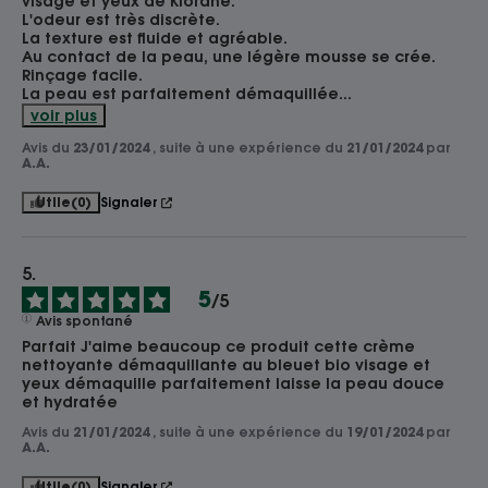
visage et yeux de Klorane.

L'odeur est très discrète.

La texture est fluide et agréable.

Au contact de la peau, une légère mousse se crée.

Rinçage facile.

La peau est parfaitement démaquillée
...
voir plus
Avis du
23/01/2024
, suite à une expérience du
21/01/2024
par
A.A.
Utile
(0)
Signaler
5
/
5
Avis spontané
Parfait J'aime beaucoup ce produit cette crème 
nettoyante démaquillante au bleuet bio visage et 
yeux démaquille parfaitement laisse la peau douce 
et hydratée
Avis du
21/01/2024
, suite à une expérience du
19/01/2024
par
A.A.
Utile
(0)
Signaler