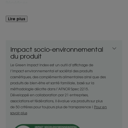
Bénéfices
- Elimine les impuretés et le maquillage du visage et
Lire plus
des yeux.
- Nettoie : formulée à PH physiologique sans savon,
ni sulfate pour respecter l'équilibre cutané.
- Laisse la peau douce et fraichement hydratée.
Impact socio-environnemental
du produit
TEXTURE
ENVIRONNEMENT
Le Green Impact Index est un outil d’affichage de
l’impact environnemental et sociétal des produits
cosmétiques, des compléments alimentaires ainsi que des
Texture
produits de bien-être et santé familiale, basé sur la
Crème
méthodologie décrite dans l’AFNOR Spec 2215.
Développé en collaboration par 21 entreprises,
Avantage de la texture
associations et fédérations, il évalue vos produits sur plus
de 50 critères pour toujours plus de transparence !
Pour en
Texture qui s’émulsionne avec l’eau et se transforme en
savoir plus
mousse crémeuse et légère.
Senteur du contenu