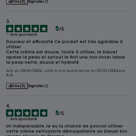
Utile
(0)
Signaler
5
/
5
Avis spontané
Douceur et efficacité Ce produit est très agréable à 
utiliser

Cette crème est douce, facile à utiliser, le bleuet 
apaise la peau et surtout le finit une fois rincer laisse 
la peau nette, douce et hydraté
Avis du
29/01/2024
, suite à une expérience du
27/01/2024
par
A.A.
Utile
(0)
Signaler
5
/
5
Avis spontané
Un indispensable Je eu la chance de pouvoir utiliser 
cette crème nettoyante démaquillante au bleuet bio 