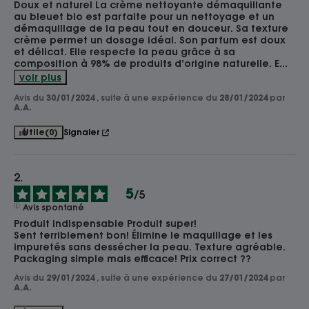
Doux et naturel La crème nettoyante démaquillante 
au bleuet bio est parfaite pour un nettoyage et un 
démaquillage de la peau tout en douceur. Sa texture 
crème permet un dosage idéal. Son parfum est doux 
et délicat. Elle respecte la peau grâce à sa 
composition à 98% de produits d’origine naturelle. E
...
voir plus
Avis du
30/01/2024
, suite à une expérience du
28/01/2024
par
A.A.
Utile
(0)
Signaler
5
/
5
Avis spontané
Produit indispensable Produit super!

Sent terriblement bon! Élimine le maquillage et les 
impuretés sans dessécher la peau. Texture agréable. 
Packaging simple mais efficace! Prix correct ??
Avis du
29/01/2024
, suite à une expérience du
27/01/2024
par
A.A.