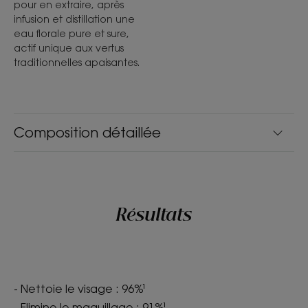
pour en extraire, après
infusion et distillation une
eau florale pure et sure,
actif unique aux vertus
traditionnelles apaisantes.
Composition détaillée
Résultats
- Nettoie le visage : 96%¹
- Elimine le maquillage : 91%¹