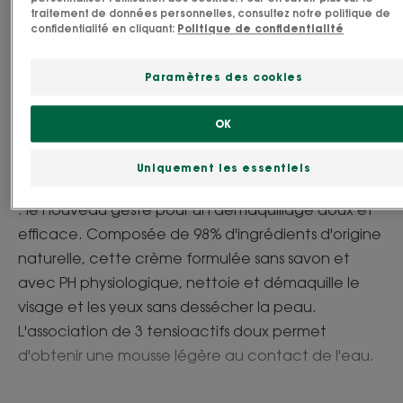
Adultes
traitement de données personnelles, consultez notre politique de
confidentialité en cliquant:
Politique de confidentialité
Type de peau
Paramètres des cookies
Tous types de peau
OK
Fabriqué en France
Uniquement les essentiels
La crème nettoyante démaquillante au Bleuet BIO
: le nouveau geste pour un démaquillage doux et
efficace. Composée de 98% d'ingrédients d'origine
naturelle, cette crème formulée sans savon et
avec PH physiologique, nettoie et démaquille le
visage et les yeux sans dessécher la peau.
L'association de 3 tensioactifs doux permet
d'obtenir une mousse légère au contact de l'eau.