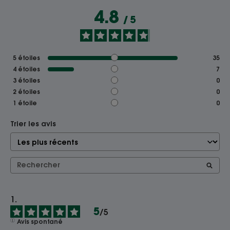
4.8
/
5
5
étoiles
35
4
étoiles
7
3
étoiles
0
2
étoiles
0
1
étoile
0
Trier les avis
5
/
5
Avis spontané