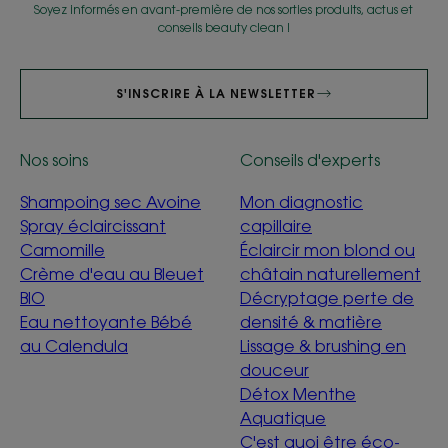
Soyez informés en avant-première de nos sorties produits, actus et
conseils beauty clean !
S'INSCRIRE À LA NEWSLETTER
Nos soins
Conseils d'experts
Shampoing sec Avoine
Mon diagnostic
Spray éclaircissant
capillaire
Camomille
Éclaircir mon blond ou
Crème d'eau au Bleuet
châtain naturellement
BIO
Décryptage perte de
Eau nettoyante Bébé
densité & matière
au Calendula
Lissage & brushing en
douceur
Détox Menthe
Aquatique
C'est quoi être éco-