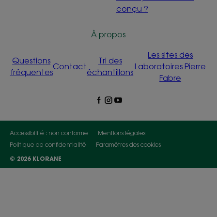
conçu ?
À propos
Les sites des
Questions
Tri des
Contact
Laboratoires Pierre
fréquentes
échantillons
Fabre
Accessibilité : non conforme
Mentions légales
Politique de confidentialité
Paramètres des cookies
© 2026 KLORANE