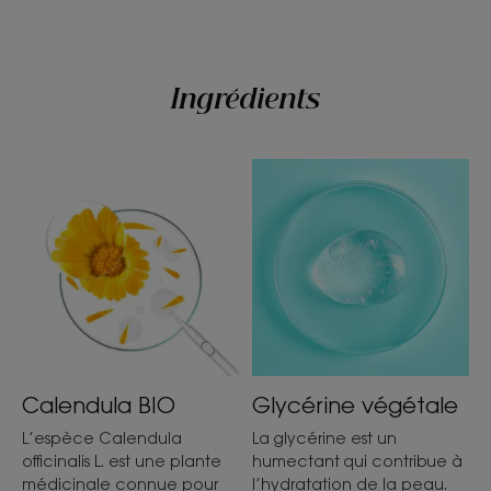
Crème
Avantage de la texture
Ingrédients
Avec sa formule crémeuse sans parfum, la crème
change certifiée BIO procure soin et protection des
rougeurs du siège et irritations liées à la sécheresse.
Senteur du contenu
Sans parfum
*favorise la réparation de l'épiderme
Calendula BIO
Glycérine végétale
L’espèce Calendula
La glycérine est un
officinalis L. est une plante
humectant qui contribue à
médicinale connue pour
l’hydratation de la peau.