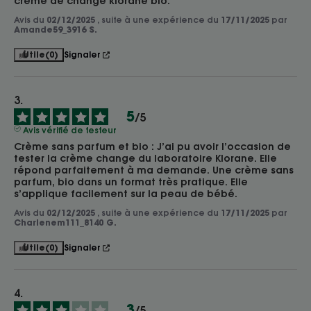
crème de change klorane bio.
Avis du
02/12/2025
, suite à une expérience du
17/11/2025
par
Amande59_3916 S.
Utile
(0)
Signaler
5
/
5
Avis vérifié de testeur
Crème sans parfum et bio : J’ai pu avoir l’occasion de 
tester la crème change du laboratoire Klorane. Elle 
répond parfaitement à ma demande. Une crème sans 
parfum, bio dans un format très pratique. Elle 
s’applique facilement sur la peau de bébé.
Avis du
02/12/2025
, suite à une expérience du
17/11/2025
par
Charlenem111_8140 G.
Utile
(0)
Signaler
3
/
5