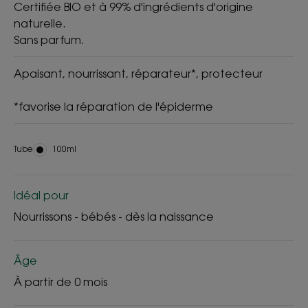
Certifiée BIO et à 99% d'ingrédients d'origine
naturelle.
Sans parfum.
Apaisant, nourrissant, réparateur*, protecteur
*favorise la réparation de l'épiderme
Tube
Tube
100ml
Idéal pour
Nourrissons - bébés - dès la naissance
Âge
À partir de 0 mois