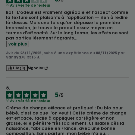
Avis vérifié de testeur
Bof : L’odeur est vraiment agréable et l’aspect comme 
la texture sont plaisants à l’application — rien à redire 
là-dessus. Mais une fois qu’on dépasse la première 
impression, je trouve le produit assez moyen en 
termes d’efficacité. Sur le long terme, les effets ne sont 
pas particulièrement flagrants
...
voir plus
Avis du
23/11/2025
, suite à une expérience du
08/11/2025
par
Sandya78_3315 J.
Utile
(0)
Signaler
5
/
5
Avis vérifié de testeur
Crème de change efficace et pratique! : Du bio pour 
bébé, c’est ce que l’on veut ! Cette crème de change 
est efficace, facile à appliquer car légère et non 
grasse, elle pénètre très facilement. Utilisable dès la 
naissance, fabriquée en France, avec une bonne 
composition. Sans parfum, mon bébé n’a eu
...