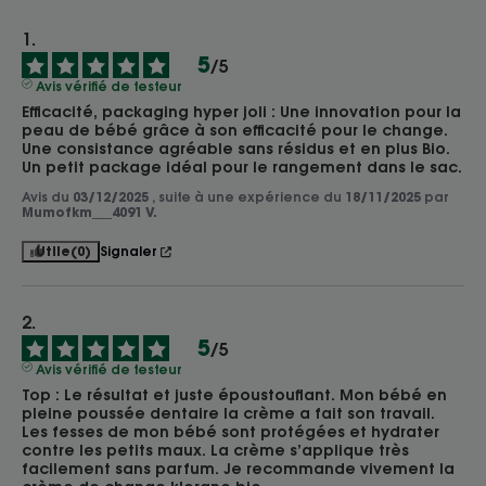
5
/
5
Avis vérifié de testeur
Efficacité, packaging hyper joli : Une innovation pour la 
peau de bébé grâce à son efficacité pour le change. 
Une consistance agréable sans résidus et en plus Bio. 
Un petit package idéal pour le rangement dans le sac.
Avis du
03/12/2025
, suite à une expérience du
18/11/2025
par
Mumofkm___4091 V.
Utile
(0)
Signaler
5
/
5
Avis vérifié de testeur
Top : Le résultat et juste époustouflant. Mon bébé en 
pleine poussée dentaire la crème a fait son travail. 
Les fesses de mon bébé sont protégées et hydrater 
contre les petits maux. La crème s’applique très 
facilement sans parfum. Je recommande vivement la 