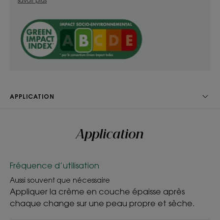
Bénéfices
savoir plus
- Apaise et nourrit : la texture épaisse et crémeuse
de la crème change procure soin et confort au
fessier de bébé, pour un soulagement dès les
premières applications.
- Répare : enrichie en huile de Jojoba la crème
change augmente les capacités de réparation de
la barrière cutanée.
APPLICATION
- Protège : la crème contient de la glycérine
végétale, pour aider à réparer le film hydrolipidique
de la peau et faire barrière face aux agressions.
Application
Fréquence d’utilisation
TEXTURE
ENVIRONNEMENT
Aussi souvent que nécessaire
Appliquer la crème en couche épaisse après
chaque change sur une peau propre et sèche.
Texture