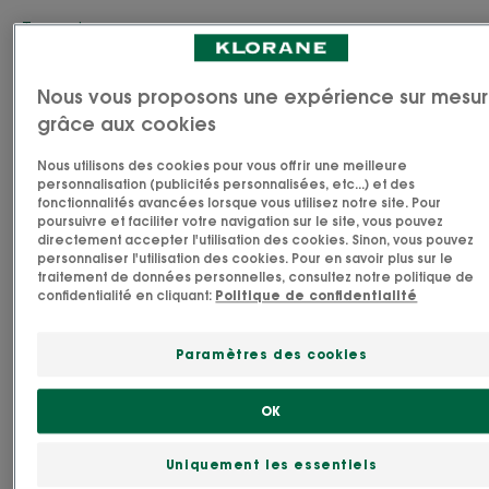
Type de peau
Peau normale - peau sujette à macération
Nous vous proposons une expérience sur mesu
grâce aux cookies
Besoin
Protection - apaisement - anti-rougeurs
Nous utilisons des cookies pour vous offrir une meilleure
personnalisation (publicités personnalisées, etc...) et des
fonctionnalités avancées lorsque vous utilisez notre site. Pour
poursuivre et faciliter votre navigation sur le site, vous pouvez
Fabriqué en France
directement accepter l'utilisation des cookies. Sinon, vous pouvez
personnaliser l'utilisation des cookies. Pour en savoir plus sur le
traitement de données personnelles, consultez notre politique de
La Crème change Klorane certifiée BIO est
confidentialité en cliquant:
Politique de confidentialité
spécialement formulée pour protéger la peau
fragile de bébé entre chaque change. Exposées à
Paramètres des cookies
l’acidité et à l’humidité, les fesses des tout-petits
sont souvent sujettes aux rougeurs et aux
OK
irritations. Pour éviter inconfort et démangeaisons,
cette crème ciblée composée de 99%
Uniquement les essentiels
d'ingrédients d'origine naturelle et à haute