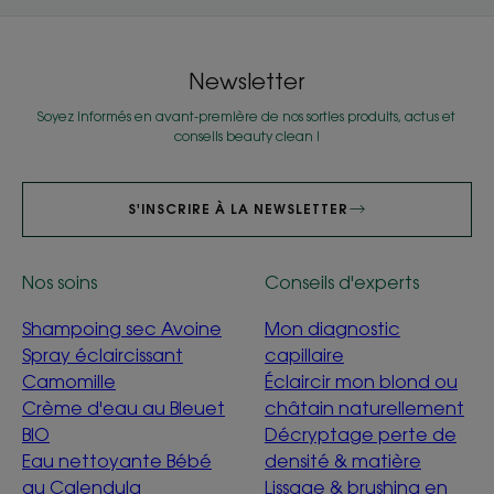
Newsletter
Soyez informés en avant-première de nos sorties produits, actus et
conseils beauty clean !
S'INSCRIRE À LA NEWSLETTER
Nos soins
Conseils d'experts
Shampoing sec Avoine
Mon diagnostic
Spray éclaircissant
capillaire
Camomille
Éclaircir mon blond ou
Crème d'eau au Bleuet
châtain naturellement
BIO
Décryptage perte de
Eau nettoyante Bébé
densité & matière
au Calendula
Lissage & brushing en