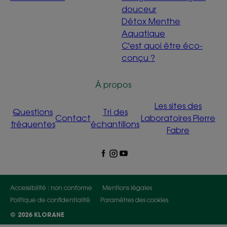
douceur
Détox Menthe
Aquatique
C'est quoi être éco-
conçu ?
À propos
Les sites des
Questions
Tri des
Contact
Laboratoires Pierre
fréquentes
échantillons
Fabre
Accessibilité : non conforme
Mentions légales
Politique de confidentialité
Paramètres des cookies
© 2026 KLORANE