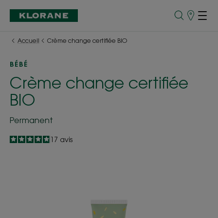
Points
de
Vente
Accueil
Crème change certifiée BIO
BÉBÉ
Crème change certifiée
BIO
Permanent
4.9
/
5
17
avis
-