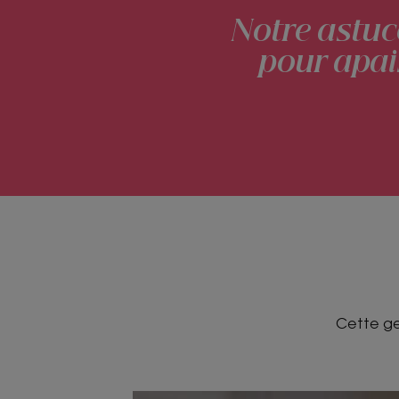
Notre astuce
pour apais
Cette ge