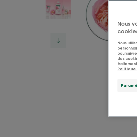
Nous v
cookie
Nous utili
personnali
poursuivre 
des cookie
traitement
Politique
Paramè