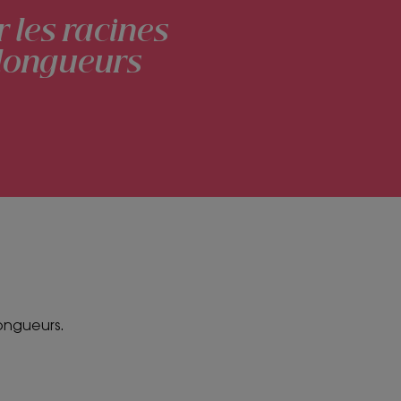
r les racines
s longueurs
ongueurs.