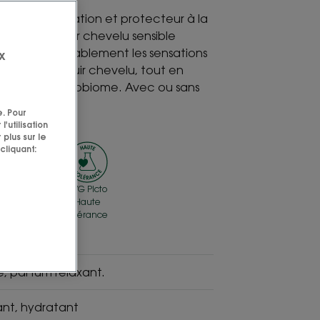
ng anti-irritation et protecteur à la
e Bio pour cuir chevelu sensible
ment et durablement les sensations
x
'inconfort du cuir chevelu, tout en
bre de son microbiome. Avec ou sans
e. Pour
'utilisation
 plus sur le
cliquant:
SVG Picto
SVG Picto
-
Fabriqué
Haute
en
Tolérance
ne
France
e, parfum relaxant.
nt, hydratant