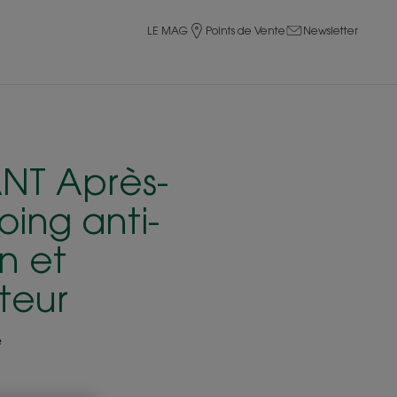
LE MAG
Points de Vente
Newsletter
NT Après-
ing anti-
on et
teur
e