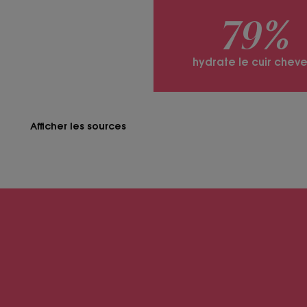
79%
hydrate le cuir cheve
Afficher les sources