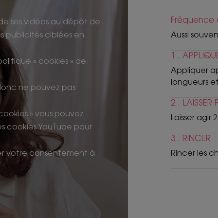
Fréquence d
de ses vidéos au dépôt de
 publicités ciblées en
Aussi souve
1 . APPLIQU
 politique « cookies » de
Appliquer ap
longueurs et
 donc ne pouvez pas
2 . LAISSER
 cookies » vous pouvez
Laisser agir 
les cookies YouTube pour
3 . RINCER
irer votre consentement à
Rincer les c