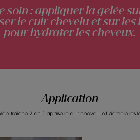
 soin : appliquer la gelée su
er le cuir chevelu et sur le
pour hydrater les cheveux.
Application
lée fraîche 2-en-1 apaise le cuir chevelu et démêle les l