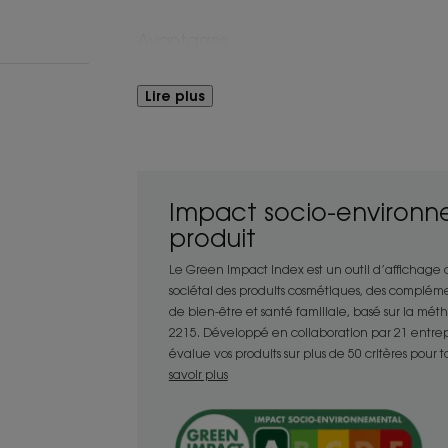
Avantages
S’utilise également en cas de crise ava
Lire plus
sec. Laissez poser quelques minutes pui
de nouveau l'Après-shampoing sur les l
après le shampoing. Apaisement garant
Impact socio-environn
Bénéfices
produit
- Hydrate : hydrate le cuir chevelu sens
Le Green Impact Index est un outil d’affichage
sensation d’hydratation instantanée e
sociétal des produits cosmétiques, des compléme
-Apaise : sa formule naturelle* et haut
de bien-être et santé familiale, basé sur la mé
cuir chevelu sensible et apaise immédiat
2215. Développé en collaboration par 21 entrepris
sensations d’inconfort***.
évalue vos produits sur plus de 50 critères pour 
- Démêle : Avec sa texture très fondant
savoir plus
capillaire, démêle et laisse les cheveux 