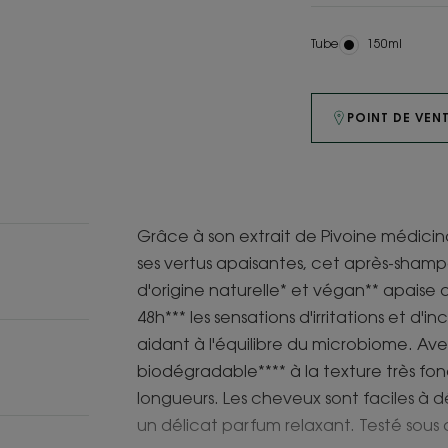
Tube
Tube
150ml
POINT DE VEN
Grâce à son extrait de Pivoine médicina
ses vertus apaisantes, cet après-shampo
d'origine naturelle* et végan** apaise 
48h*** les sensations d'irritations et d'
aidant à l'équilibre du microbiome. Ave
biodégradable**** à la texture très fon
longueurs. Les cheveux sont faciles à dé
un délicat parfum relaxant. Testé sous