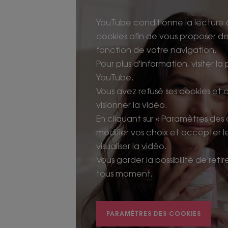
YouTube conditionne la lecture 
cookies afin de vous proposer des
fonction de votre navigation.
Pour plus d'information, visiter la
YouTube.
Vous avez refusé ses cookies et
visionner la vidéo.
En cliquant sur « Paramètres des
modifier vos choix et accepter 
visualiser la vidéo.
Vous garder la possibilité de ret
tous moment.
PARAMÈTRES DES COOKIES