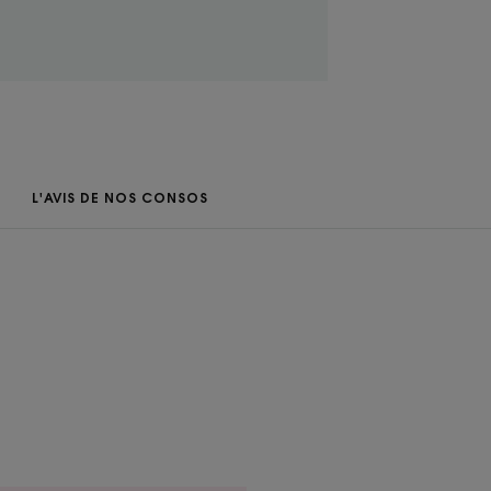
ENVIRONNEMENT
L'AVIS DE NOS CONSOS
e.
lisée sur 12 volontaires aux cheveux coupe carrée à
s après 3 semaines d’utilisation : hydrate le cuir
satisfaction), apaise les sensations d’irritations (84