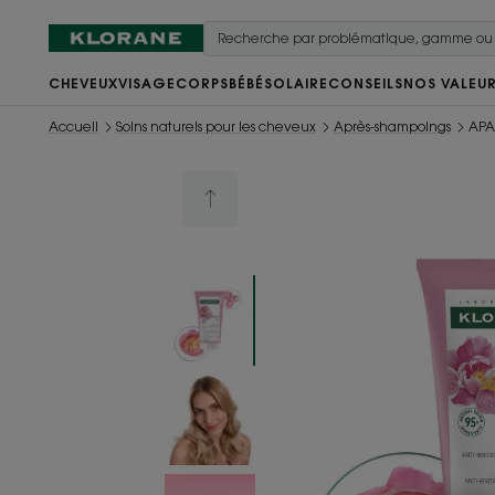
CHEVEUX
VISAGE
CORPS
BÉBÉ
SOLAIRE
CONSEILS
NOS VALEU
Accueil
Soins naturels pour les cheveux
Après-shampoings
APAI