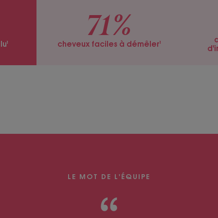
71%
a
lu¹
cheveux faciles à démêler¹
d'i
LE MOT DE L'ÉQUIPE