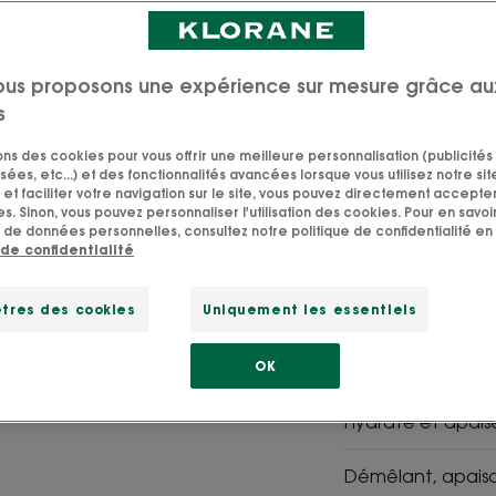
Cet Après-shampoi
Pivoine médicinal
apaise immédiate
ous proposons une expérience sur mesure grâce au
d'irritations et d
s
aidant à l'équili
sons des cookies pour vous offrir une meilleure personnalisation (publicités
rinçage.
sées, etc...) et des fonctionnalités avancées lorsque vous utilisez notre sit
et faciliter votre navigation sur le site, vous pouvez directement accepter l
s. Sinon, vous pouvez personnaliser l'utilisation des cookies. Pour en savoir
 de données personnelles, consultez notre politique de confidentialité en 
 de confidentialité
SVG 95%
SVG
tres des cookies
Uniquement les essentiels
d'ingrédients
Pivoine
d'origine
BIO-
naturelle
byKlora
OK
Hydrate et apais
Démêlant, apaisa