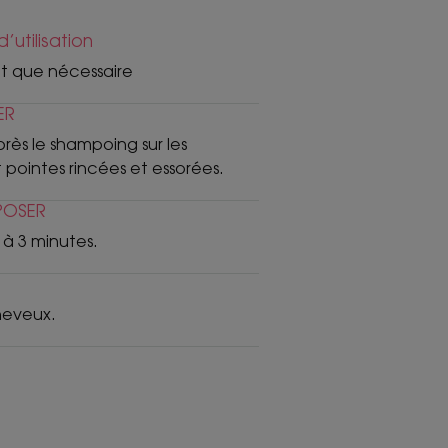
’utilisation
nt que nécessaire
ER
rès le shampoing sur les
 pointes rincées et essorées.
 POSER
2 à 3 minutes.
heveux.