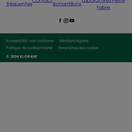
Contact
Laboratoires Pierre
fréquentes
échantillons
Fabre
Accessibilité : non conforme
Mentions légales
Politique de confidentialité
Paramètres des cookies
© 2026 KLORANE