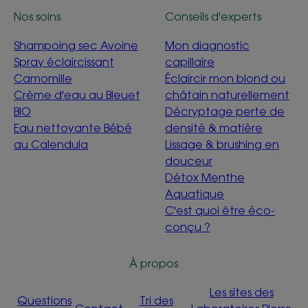
Nos soins
Conseils d'experts
Shampoing sec Avoine
Mon diagnostic
Spray éclaircissant
capillaire
Camomille
Éclaircir mon blond ou
Crème d'eau au Bleuet
châtain naturellement
BIO
Décryptage perte de
Eau nettoyante Bébé
densité & matière
au Calendula
Lissage & brushing en
douceur
Détox Menthe
Aquatique
C'est quoi être éco-
conçu ?
À propos
Les sites des
Questions
Tri des