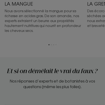
LA MANGUE
LA GR
Nous avons sélectionné la mangue pour sa
Des écorce
richesse en acides gras. De son amande, nos
séchées au 
experts extraient un beurre aux propriétés
nous extray
hautement nutritives qui nourrit en profondeur
et breveté
les cheveux secs.
Aller
Aller
Aller
Aller
à
à
à
à
l'item
l'item
l'item
l'item
1
2
3
4
Et si on démêlait le vrai du faux ?
Nos réponses d’experts et de botanistes à vos
questions (même les plus folles).