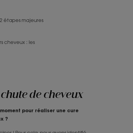
r 2 étapes majeures
rs cheveux : les
a chute de cheveux
r moment pour réaliser une cure
x ?
ciper ! Pour cela, nous avons identifié