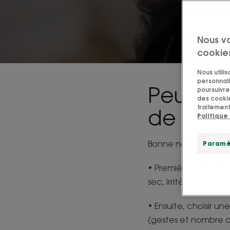
Nous v
cookie
Nous utili
personnali
Peut-on
poursuivre 
des cookie
traitement
de chev
Politique
Bonne nouvelle : la
Paramè
• Première étape, s’
sec, irrité ou gras.
• Ensuite, choisir un
(gestes et nombre d