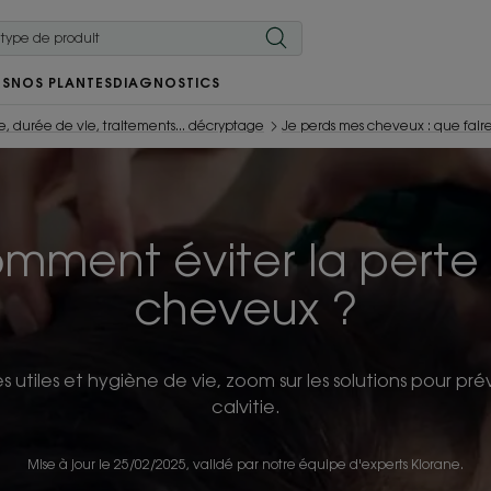
RS
NOS PLANTES
DIAGNOSTICS
, durée de vie, traitements... décryptage
Je perds mes cheveux : que fair
mment éviter la perte
cheveux ?
s utiles et hygiène de vie, zoom sur les solutions pour prév
calvitie.
Mise à jour le
25/02/2025
, validé par
notre équipe d'experts Klorane
.