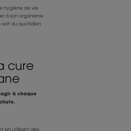
ne hygiène de vie
ner à son organisme
 soit au quotidien
a cure
rane
 agir à chaque
chute.
t en utilisant des