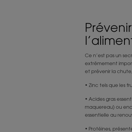
Préveni
l’alimen
Ce n’est pas un sec
extrêmement importan
et prévenir la chute
• Zinc tels que les f
• Acides gras essent
maquereau) ou encor
essentielle au reno
• Protéines, présente