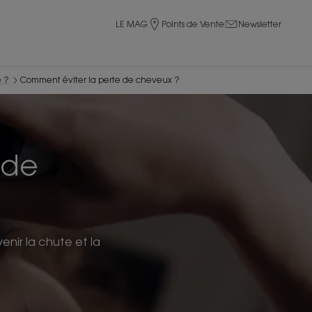
LE MAG
Points de Vente
Newsletter
e ?
Comment éviter la perte de cheveux ?
 de
enir la chute et la