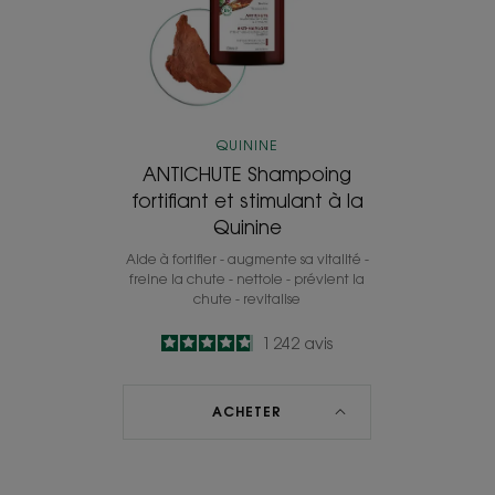
à
la
Quinine
QUININE
ANTICHUTE Shampoing
fortifiant et stimulant à la
Quinine
Aide à fortifier - augmente sa vitalité -
freine la chute - nettoie - prévient la
chute - revitalise
4.8
/
5
1 242
avis
-
ACHETER