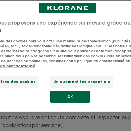
Je perds mes cheveux : que faire ?
ous proposons une expérience sur mesure grâce au
s
sons des cookies pour vous offrir une meilleure personnalisation (publicités
sées, etc...) et des fonctionnalités avancées lorsque vous utilisez notre sit
 réellement prévenir la
et faciliter votre navigation sur le site, vous pouvez directement accepter l
s. Sinon, vous pouvez personnaliser l'utilisation des cookies. Pour en savoir
 de données personnelles, consultez notre politique de confidentialité en 
eux ?
 de confidentialité
 réponse est oui ! Comment s’y prendre exactement ?
tres des cookies
Uniquement les essentiels
assurer d’avoir un cuir chevelu sain en le traitant de faço
OK
e routine capillaire antichute complète et respecter les co
’applications par semaine).