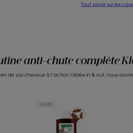
Tout savoir sur les cau
utine anti-chute complète K
ien de vos cheveux à l’action ciblée in & out, nous avons
ANTICHUTE
CULTE
Shampoing
fortifiant
et
stimulant