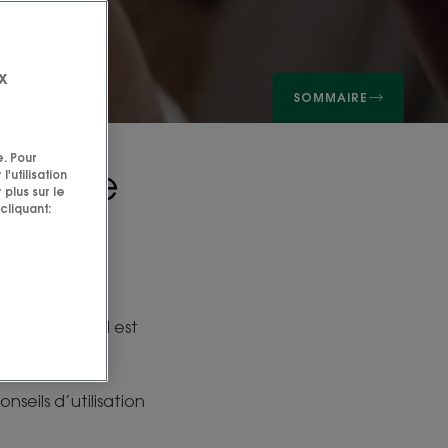
x
SOMMAIRE
e. Pour
 chute
'utilisation
 plus sur le
cliquant:
n adaptée s’il est
nseils d’utilisation