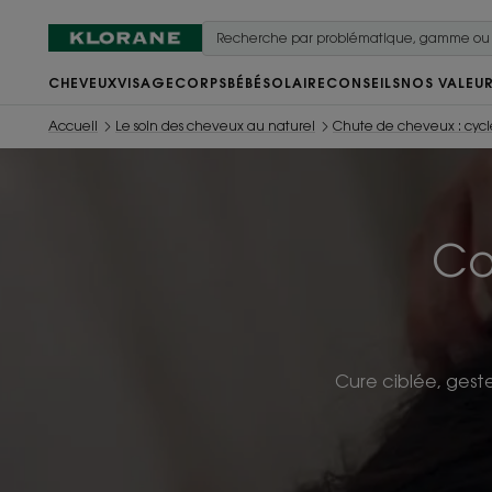
CHEVEUX
VISAGE
CORPS
BÉBÉ
SOLAIRE
CONSEILS
NOS VALEU
Accueil
Le soin des cheveux au naturel
Chute de cheveux : cycle
Co
Cure ciblée, geste