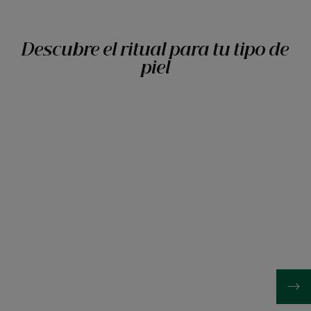
Descubre el ritual para tu tipo de
piel
Descubrir
Descubrir
Ritual
Ritual
al
a
aciano
la
BIO
Peonía
BIO