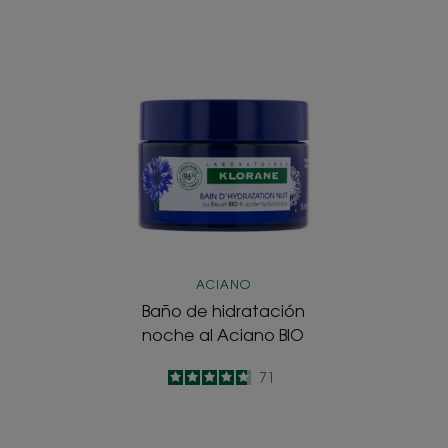
Baño
de
hidratación
noche
al
Aciano
BIO
ACIANO
Baño de hidratación
noche al Aciano BIO
4.7
/
5
71
-