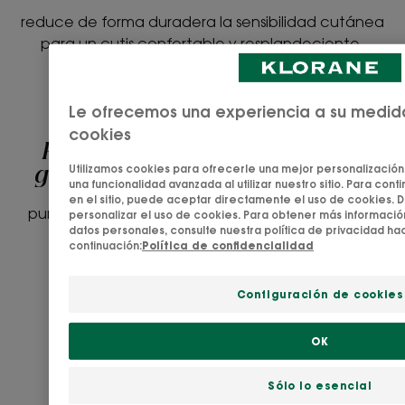
reduce de forma duradera la sensibilidad cutánea
para un cutis confortable y resplandeciente.
Le ofrecemos una experiencia a su medida
cookies
Ritual para las pieles mixtas y
Utilizamos cookies para ofrecerle una mejor personalización 
grasas a la Menta Acuática BIO
una funcionalidad avanzada al utilizar nuestro sitio. Para conti
en el sitio, puede aceptar directamente el uso de cookies. D
purifica intensamente y matifica la piel de forma
personalizar el uso de cookies. Para obtener más informació
datos personales, consulte nuestra política de privacidad ha
duradera.
continuación:
Política de confidencialidad
Configuración de cookies
Mascarilla
purificante
OK
en
stick
Sólo lo esencial