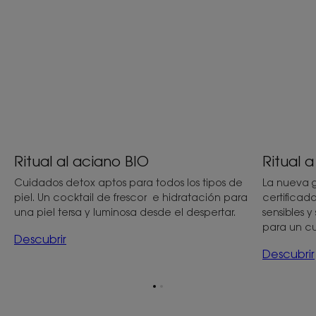
Ritual a
Ritual al aciano BIO
La nueva 
Cuidados detox aptos para todos los tipos de
certificad
piel. Un cocktail de frescor e hidratación para
sensibles 
una piel tersa y luminosa desde el despertar.
para un cut
Descubrir
Descubrir
Ir
Ir
al
al