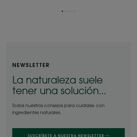
Ir
Ir
Ir
Ir
Ir
al
al
al
al
al
elemento
elemento
elemento
elemento
elemento
1
2
3
4
5
NEWSLETTER
La naturaleza suele
tener una solución...
Todos nuestros consejos para cuidarse con
ingredientes naturales.
SUSCRÍBETE A NUESTRA NEWSLETTER