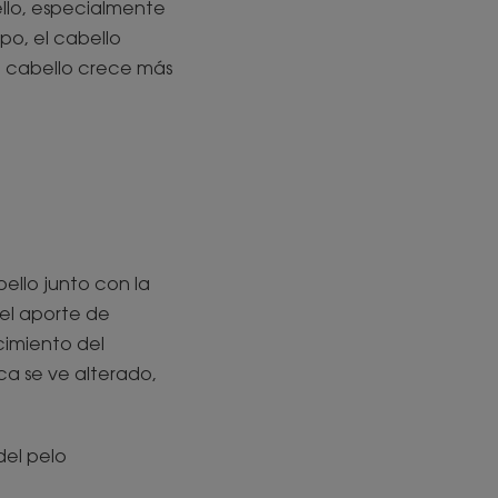
ello, especialmente
po, el cabello
el cabello crece más
ello junto con la
 el aporte de
ecimiento del
ca se ve alterado,
del pelo