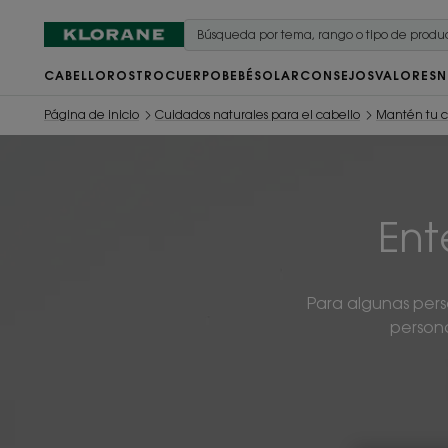
CABELLO
ROSTRO
CUERPO
BEBÉ
SOLAR
CONSEJOS
VALORES
N
Página de inicio
Cuidados naturales para el cabello
Mantén tu c
Ent
Para algunas pers
persona