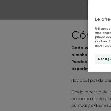
Le ofr
Utilizamos
Cómo ide
funcionalid
puede acep
cookies. P
nuestra po
Cada vez encuentr
almohada, el cabe
Config
Puedes correr el r
experimentando?
Hay dos tipos de caí
Caída reactiva del 
conocida como alop
puntual y extrema q