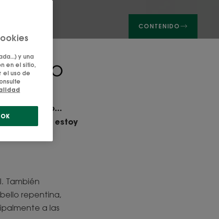
CONTENIDO
cookies
da...) y una
cabello
 en el sitio,
 el uso de
onsulte
ialidad
lo o en la
vez más fino...
OK
da de cabello estoy
l. También
ello repentina,
ipalmente a las