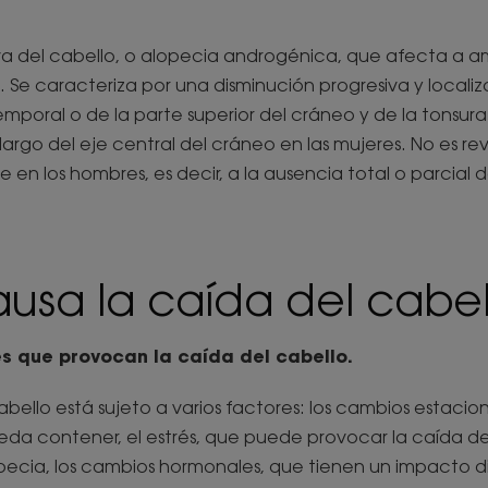
va del cabello, o alopecia androgénica, que afecta a a
 Se caracteriza por una disminución progresiva y locali
emporal o de la parte superior del cráneo y de la tonsura
largo del eje central del cráneo en las mujeres. No es re
ie en los hombres, es decir, a la ausencia total o parcial 
usa la caída del cabel
es que provocan la caída del cabello.
abello está sujeto a varios factores: los cambios estaciona
eda contener, el estrés, que puede provocar la caída del
opecia, los cambios hormonales, que tienen un impacto di