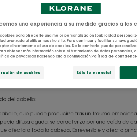
ecemos una experiencia a su medida gracias a las 
 cookies para ofrecerle una mejor personalización (publicidad personaliza
ntificar la caída del 
ad avanzada al utilizar nuestro sitio. Para continuar y facilitar su navegación
tar directamente el uso de cookies. De lo contrario, puede personalizar
ara obtener más información sobre el tratamiento de datos personales, c
lítica de privacidad haciendo clic a continuación:
Política de confidenc
as más pelos en el desagüe de la ducha, en el cepil
llo de la zona cercana al cuero cabelludo es cada 
uración de cookies
Sólo lo esencial
iesgo de que se te caiga el pelo. ¿Qué tipo de caí
da del cabello:
cabello, que puede producirse tras un trauma emociona
ecia difusa aguda, se caracteriza por una caída de cab
ue afecta a toda la cabeza. Es reversible y afecta princ