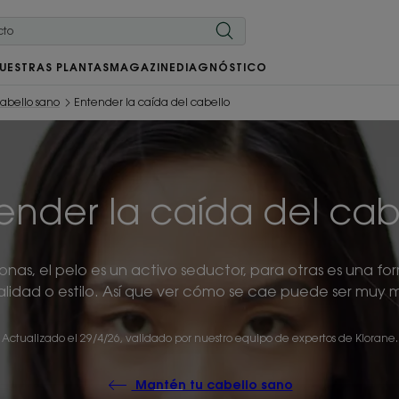
UESTRAS PLANTAS
MAGAZINE
DIAGNÓSTICO
abello sano
Entender la caída del cabello
ender la caída del cab
onas, el pelo es un activo seductor, para otras es una fo
lidad o estilo. Así que ver cómo se cae puede ser muy 
Actualizado el
29/4/26
, validado por
nuestro equipo de expertos de Klorane
.
Mantén tu cabello sano