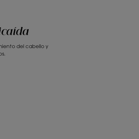
icaída
iento del cabello y
os.