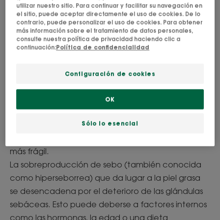
utilizar nuestro sitio. Para continuar y facilitar su navegación en
el sitio, puede aceptar directamente el uso de cookies. De lo
¿Por qué tengo la piel
contrario, puede personalizar el uso de cookies. Para obtener
más información sobre el tratamiento de datos personales,
grasa?
consulte nuestra política de privacidad haciendo clic a
continuación:
Política de confidencialidad
La piel es un órgano vivo que nos protege a
diario de los factores externos nocivos.
Configuración de cookies
El sebo, producido por las glándulas sebáceas,
OK
desempeña un papel fundamental. Sin él, la
Sólo lo esencial
epidermis no sería tan suave y flexible, y se alteraría
el equilibrio de la flora cutánea, lo que haría la piel
más frágil.
La sobreproducción de sebo (también conocida
como hiperseborrea) que da lugar a la piel grasa
se desencadena por el deterioro de las glándulas
sebáceas. Esto puede deberse a factores internos
como las hormonas, la edad o una dieta