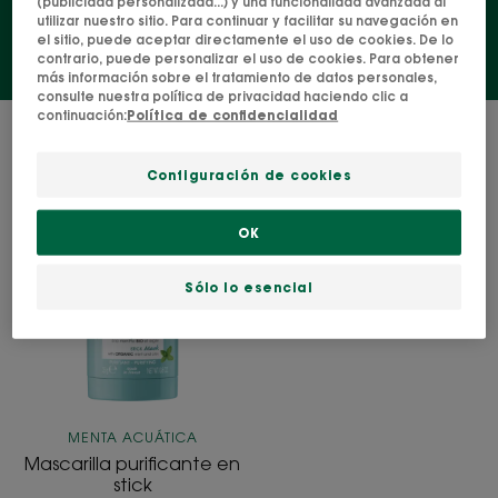
(publicidad personalizada...) y una funcionalidad avanzada al
utilizar nuestro sitio. Para continuar y facilitar su navegación en
el sitio, puede aceptar directamente el uso de cookies. De lo
contrario, puede personalizar el uso de cookies. Para obtener
más información sobre el tratamiento de datos personales,
consulte nuestra política de privacidad haciendo clic a
continuación:
Política de confidencialidad
1 resultado "Ritual de cuidado
purificante y matificante"
Configuración de cookies
Mascarilla
OK
purificante
en
Sólo lo esencial
stick
MENTA ACUÁTICA
Mascarilla purificante en
stick