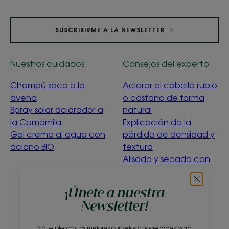
SUSCRIBIRME A LA NEWSLETTER
Nuestros cuidados
Consejos del experto
Champú seco a la
Aclarar el cabello rubio
avena
o castaño de forma
Spray solar aclarador a
natural
la Camomila
Explicación de la
Gel crema al agua con
pérdida de densidad y
aciano BIO
textura
Alisado y secado con
suavidad
Menta acuática
¡Únete a nuestra
purificante
Newsletter!
¿Qué significa la
ecoconcepción?
No te pierdas los mejores consejos y novedades para