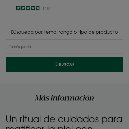
4.8
/
5
1484
-
Búsqueda por tema, rango o tipo de producto
BUSCAR
Más información
Un ritual de cuidados para
matificar la piel con