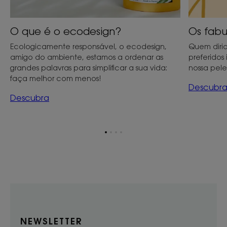
O que é o ecodesign?
Os fabu
Ecologicamente responsável, o ecodesign,
Quem diria
amigo do ambiente, estamos a ordenar as
preferidos
grandes palavras para simplificar a sua vida:
nossa pele
faça melhor com menos!
Descubr
Descubra
Ir
Ir
Ir
Ir
para
para
para
para
o
o
o
o
item
item
item
item
1
2
3
4
NEWSLETTER