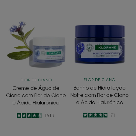
Creme
Banho
de
de
Água
Hidratação
de
Noite
Ciano
com
com
Flor
Flor
de
de
Ciano
Ciano
e
FLOR DE CIANO
FLOR DE CIANO
e
Ácido
Banho de Hidratação
Creme de Água de
Ácido
Hialurónico
Noite com Flor de Ciano
Ciano com Flor de Ciano
Hialurónico
e Ácido Hialurónico
e Ácido Hialurónico
4.7
/
5
71
4.4
/
5
1613
-
-