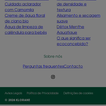
Cuidado aclarador
de densidade e
com Camomila
textura
Creme de água floral
Alisamento e secagem
de ciano bio
suave
Água de limpeza de
Détox Menthe
calêndula para bebés
Aquatique
O que significa ser
ecoconcebido?
Sobre nós
Perguntas frequentes
Contacto
Avisos Legais
Política de Privacidade
Definições de cookies
© 2026 KLORANE