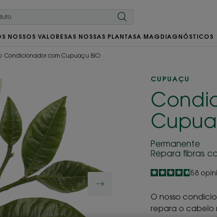
OS NOSSOS VALORES
AS NOSSAS PLANTAS
A MAG
DIAGNÓSTICOS
Condicionador com Cupuaçu BIO
CUPUAÇU
Condi
Cupua
Permanente
Repara fibras c
4.8
/
5
58
opin
-
O nosso condici
repara o cabelo 