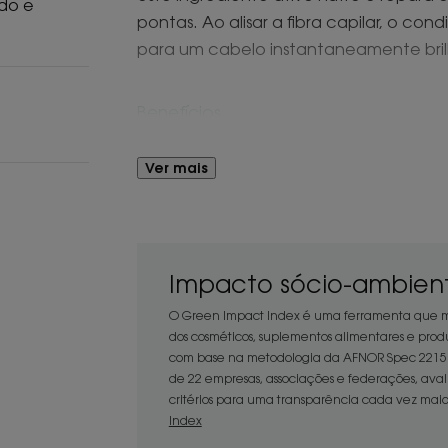
do e
pontas. Ao alisar a fibra capilar, o co
para um cabelo instantaneamente brilh
Benefícios
• Desembaraça : a textura suave aju
Ver mais
• Nutre : o Cupuaçu BIO nutre profun
• Repara : nutre intensamente a fibra 
natural dos lípidos no cabelo muito se
comprimento do cabelo.
Impacto sócio-ambient
O Green Impact Index é uma ferramenta que mo
TEXTURA
dos cosméticos, suplementos alimentares e produ
com base na metodologia da AFNOR Spec 2215. 
de 22 empresas, associações e federações, aval
Textura
critérios para uma transparência cada vez maio
Bálsamo
Index