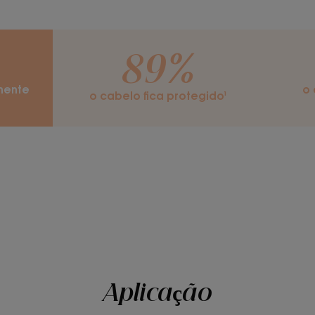
89%
mente
o 
o cabelo fica protegido¹
Aplicação