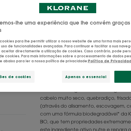
desembaraçar fác
Ingrediente ativ
emos-lhe uma experiência que lhe convém graças
biológica.
s
 cookies para lhe permitir utilizar o nosso website de uma forma mais per
Desembaraça, nu
 uso de funcionalidades avançadas. Para continuar e facilitar a sua naveg
aceitar directamente a utilização de cookies. Caso contrário, pode pers
o de cookies. Para mais informações sobre o processamento de dados pes
Tubo
Tubo
200ml
Tu
50
ue abaixo para ler a nossa política de privacidade:
Política de Privacida
ções de cookies
Apenas o essencial
Com 96% de ingredientes de origem nat
cabelo muito seco, quebradiço, frisado
(através do alisamento, escovagem, c
com uma fórmula biodegradável* da 
BIO, que tem propriedades extremament
este ingrediente ativo nutre e repara 