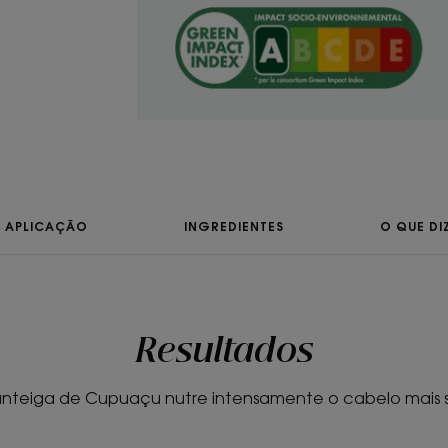
Benefícios da text
Condicionador.
Aroma do produto
Cupuaçu.
* De acordo com a Norma OCDE 301B..
** Cabelo instantaneamente brilhante: 88% concordam
86% concordam – testado após a utilização do condi
* De acordo com a Norma OCDE 301B..
APLICAÇÃO
INGREDIENTES
O QUE DI
Resultados
nteiga de Cupuaçu nutre intensamente o cabelo mais 