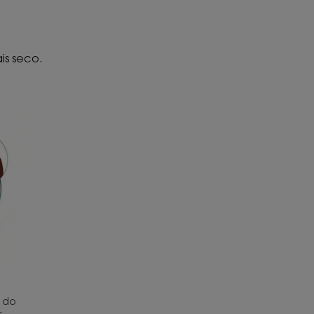
is seco.
r do