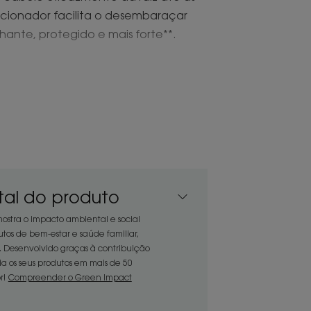
ndicionador facilita o desembaraçar
ante, protegido e mais forte**.
da a desembaraçar o cabelo.
damente o cabelo.
capilar, compensando o desequilíbrio
co para reparar e proteger o
al do produto
stra o impacto ambiental e social
RECICLÁVEL
tos de bem-estar e saúde familiar,
Desenvolvido graças à contribuição
ia os seus produtos em mais de 50
r!
Compreender o Green Impact