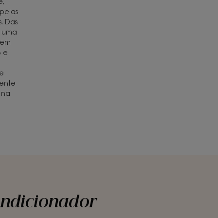
é,
pelas
. Das
s uma
 em
 e
de
ente
 na
ondicionador