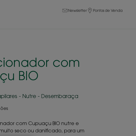
Newsletter
Pontos de Venda
cionador com
çu BIO
apilares - Nutre - Desembaraça
iões
onador com Cupuaçu BIO nutre e
muito seco ou danificado, para um