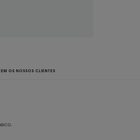
ura
, O cabelo fica protegido: 89%, Cabelo mais forte:
cionador em 104 mulheres.
ZEM OS NOSSOS CLIENTES
seco.