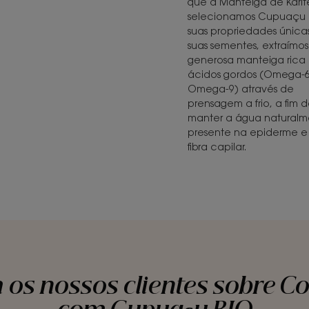
que a Manteiga de Karit
selecionamos Cupuaçu 
suas propriedades únicas
suas sementes, extraímo
generosa manteiga rica
ácidos gordos (Omega-6
Omega-9) através de
prensagem a frio, a fim 
manter a água naturalm
presente na epiderme e
fibra capilar.
 os nossos clientes sobre C