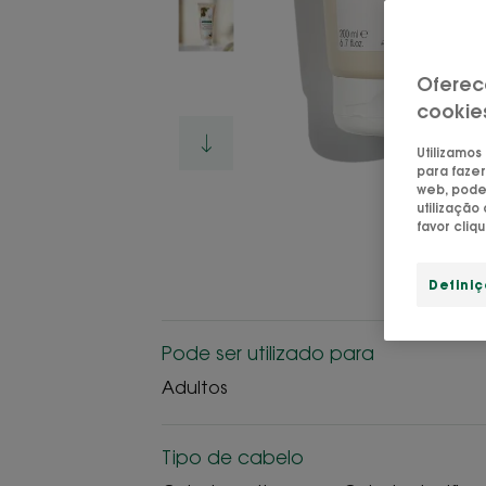
Oferec
cookie
Utilizamos
para fazer
web, pode 
utilizaçã
favor cliq
Defini
Pode ser utilizado para
Adultos
Tipo de cabelo