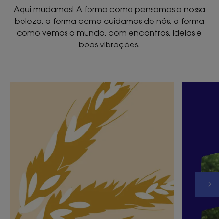
Aqui mudamos! A forma como pensamos a nossa
beleza, a forma como cuidamos de nós, a forma
como vemos o mundo, com encontros, ideias e
boas vibrações.
Descubra
Descubr
Os
Sou
fabulosos
um
poderes
apicultor
do
socialme
trigo
empenh