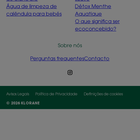
Água de limpeza de
Détox Menthe
calêndula para bebés
Aquatique
O que significa ser
ecoconcebido?
Sobre nós
Perguntas frequentes
Contacto
Avisos Legais
Política de Privacidade
Definições de cookies
© 2026 KLORANE