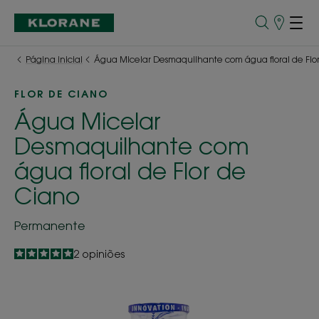
Pontos
de
Venda
Página inicial
Água Micelar Desmaquilhante com água floral de Flo
FLOR DE CIANO
Água Micelar
Desmaquilhante com
água floral de Flor de
Ciano
Permanente
5
/
5
2
opiniões
-