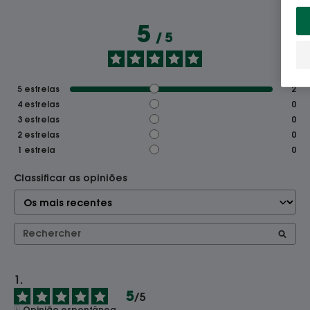
5
/
5
5
estrelas
2
4
estrelas
0
3
estrelas
0
2
estrelas
0
1
estrela
0
Classificar as opiniões
5
/
5
Opinião espontânea