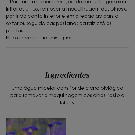
– Para uma melhor remoção da maquilhagem sem
*** Deixa a pele limpa e macia: 93% concordam – teste de
consumidor em 56 mulheres, 100% com pele e olhos sensíveis
irritar os olhos: remover a maquilhagem dos olhos a
partir do canto interior e em direção ao canto
exterior, seguido das pestanas da raiz até às
pontas.
Não é necessário enxaguar.
Ingredientes
Uma água micelar com flor de ciano biológica
para remover a maquilhagem dos olhos, rosto e
lábios.