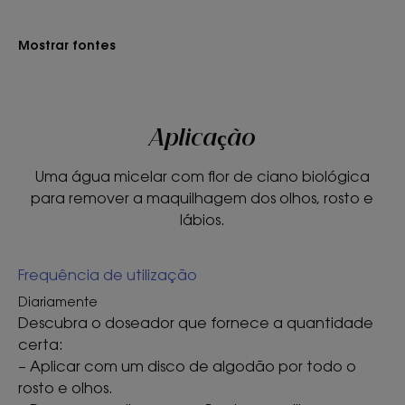
com propriedades calmantes.
Mostrar fontes
TEXTURA
RECICLÁVEL
Aplicação
Uma água micelar com flor de ciano biológica
Textura
para remover a maquilhagem dos olhos, rosto e
Líquido
lábios.
Benefícios da textura
Frequência de utilização
Textura leve, sem necessidade de enxaguar.
Diariamente
Aroma do produto
Descubra o doseador que fornece a quantidade
Perfume de ciano.
certa:
– Aplicar com um disco de algodão por todo o
** Remove eficazmente a maquilhagem: 95% concordam – teste de
rosto e olhos.
consumidor em 56 mulheres, 100% com pele e olhos sensíveis