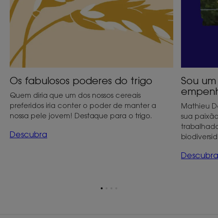
Os fabulosos poderes do trigo
Sou um 
empen
Quem diria que um dos nossos cereais
preferidos iria conter o poder de manter a
Mathieu Do
nossa pele jovem! Destaque para o trigo.
sua paixão
trabalhad
Descubra
biodiversi
Descubr
Ir
Ir
Ir
Ir
para
para
para
para
o
o
o
o