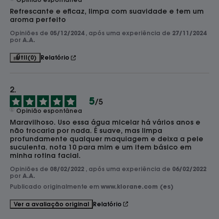
Refrescante e eficaz, limpa com suavidade e tem um 
aroma perfeito
Opiniões de
05/12/2024
, após uma experiência de
27/11/2024
por
A.A.
Útil
(0)
Relatório
5
/
5
Opinião espontânea
Maravilhoso. Uso essa água micelar há vários anos e 
não trocaria por nada. É suave, mas limpa 
profundamente qualquer maquiagem e deixa a pele 
suculenta. nota 10 para mim e um item básico em 
minha rotina facial.
Opiniões de
08/02/2022
, após uma experiência de
06/02/2022
por
A.A.
Publicado originalmente em
www.klorane.com (es)
Relatório
Ver a avaliação original