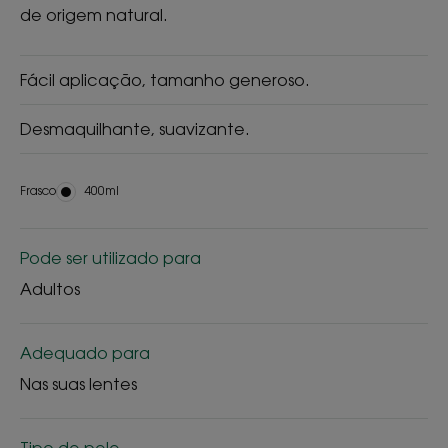
de origem natural.
Fácil aplicação, tamanho generoso.
Desmaquilhante, suavizante.
Frasco
Frasco
400ml
Pode ser utilizado para
Adultos
Adequado para
Nas suas lentes
Tipo de pele