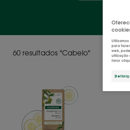
Oferec
cookie
Utilizamos
para fazer
web, pode 
60 resultados "Cabelo"
utilizaçã
favor cliq
Champô
Defini
Sólido
com
Cidra
–
Cabelo
normal
a
oleoso