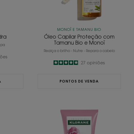
MONOÏ E TAMANU BIO
dra
Óleo Capilar Proteção com
Tamanu Bio e Monoï
impa
Realça o brilho - Nutre - Repara o cabelo
iões
4.9
/
5
27
opiniões
-
A
PONTOS DE VENDA
ionador
Condicionador
com
Peónia
BIO