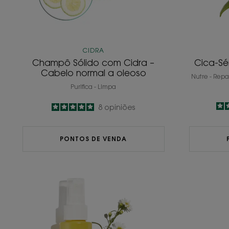
CIDRA
Champô Sólido com Cidra –
Cica-S
Cabelo normal a oleoso
Nutre - Repa
Purifica - Limpa
5
/
5
8
opiniões
-
PONTOS DE VENDA
Spray
Iluminador
de
Camomila