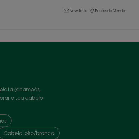
Newsletter
Pontos de Venda
pleta (champôs,
orar o seu cabelo
hos
Cabelo loiro/branco