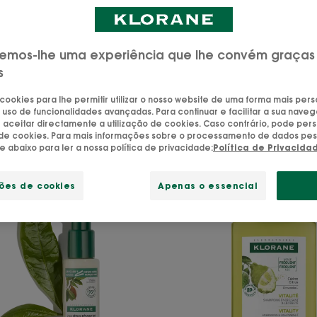
Cabelo pintado
Cabelo fino e enfraquecido
+ 1
emos-lhe uma experiência que lhe convém graças
s
 cookies para lhe permitir utilizar o nosso website de uma forma mais per
 uso de funcionalidades avançadas. Para continuar e facilitar a sua naveg
aceitar directamente a utilização de cookies. Caso contrário, pode pers
o de cookies. Para mais informações sobre o processamento de dados pes
ue abaixo para ler a nossa política de privacidade:
Política de Privacida
Cica-
Champ
ções de cookies
Apenas o essencial
Sérum
com
com
cidra
Cupuaçu
bio