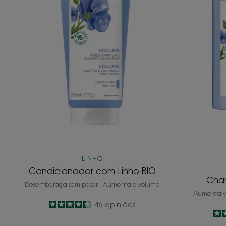
LINHO
Condicionador com Linho BIO
Cha
Desembaraça sem pesar - Aumenta o volume
Aumenta vi
4.4
/
5
46
opiniões
-