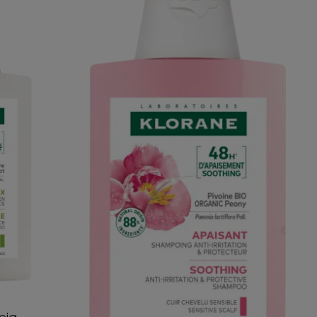
com
Peónia
BIO