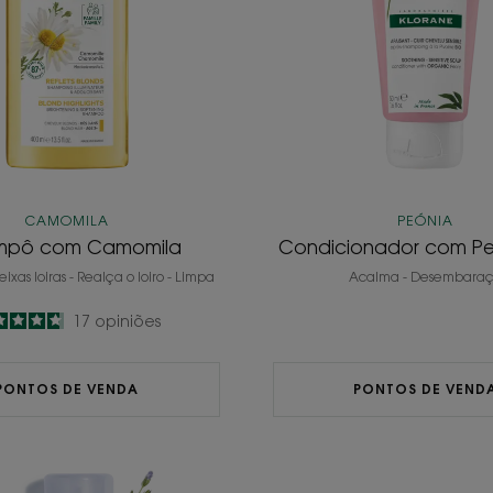
CAMOMILA
PEÓNIA
mpô com Camomila
Condicionador com Pe
xas loiras - Realça o loiro - Limpa
Acalma - Desembara
4.8
/
5
17
opiniões
-
PONTOS DE VENDA
PONTOS DE VEND
Champô
Champ