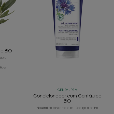
ra BIO
abelo
iões
CENTÁUREA
Condicionador com Centáurea
BIO
Neutraliza tons amarelos - Realça o brilho