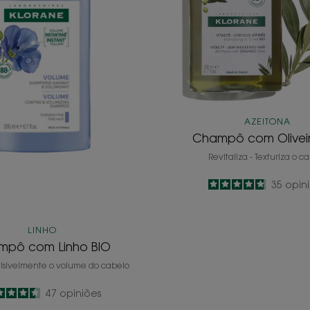
AZEITONA
Champô com Olivei
Revitaliza - Texturiza o c
4.8
/
5
35
opin
-
LINHO
mpô com Linho BIO
sivelmente o volume do cabelo
4.6
/
5
47
opiniões
-