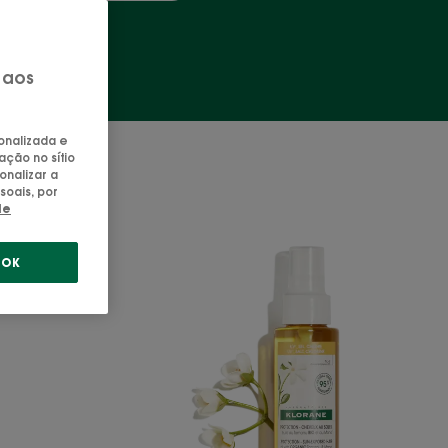
8
 aos
sonalizada e
ação no sítio
onalizar a
soais, por
de
ô
Óleo
OK
Capilar
Proteção
com
Tamanu
Bio
e
Monoï