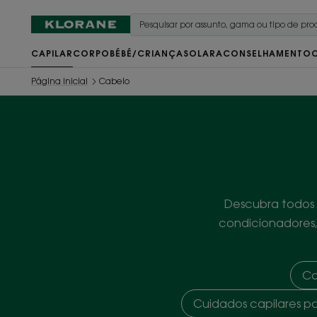
CAPILAR
CORPO
BÉBÉ/CRIANÇA
SOLAR
ACONSELHAMENTO
Página inicial
Cabelo
Descubra todos
condicionadores,
Ca
Cuidados capilares p