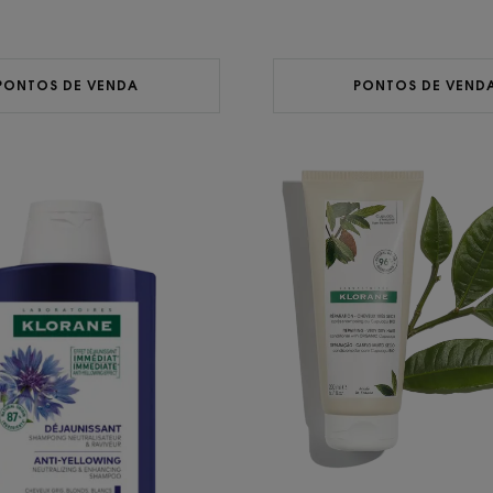
PONTOS DE VENDA
PONTOS DE VEND
Champô
Condic
com
com
Centáurea
Cupua
BIO
BIO