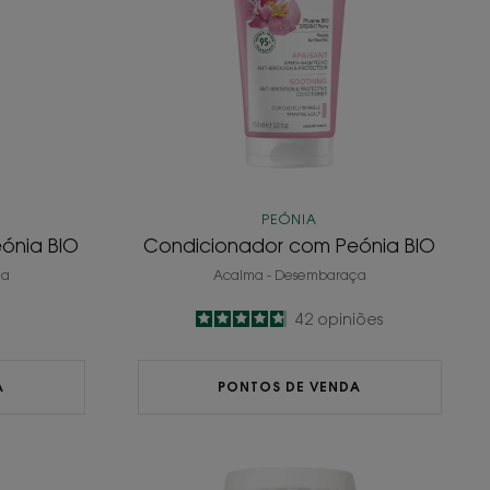
PEÓNIA
ónia BIO
Condicionador com Peónia BIO
ça
Acalma - Desembaraça
4.8
/
5
42
opiniões
-
A
PONTOS DE VENDA
ô
Champô