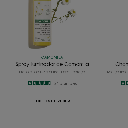
CAMOMILA
Spray Iluminador de Camomila
Cha
Proporciona luz e brilho - Desembaraça
Realça madei
4.7
/
5
37
opiniões
-
PONTOS DE VENDA
Condicionador