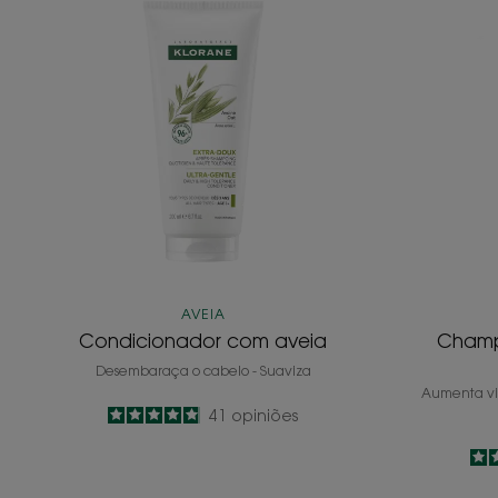
com
aveia
AVEIA
Condicionador com aveia
Champ
Desembaraça o cabelo - Suaviza
Aumenta vi
4.9
/
5
41
opiniões
-