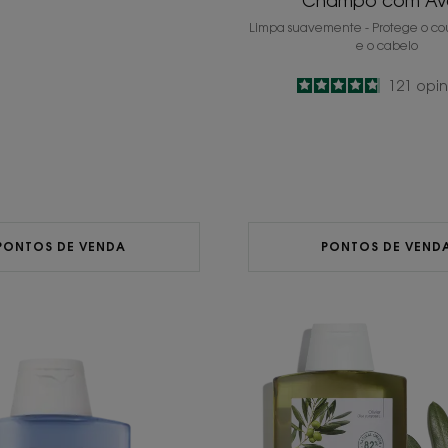
Champô com Av
Limpa suavemente - Protege o co
e o cabelo
4.8
/
5
121
opin
-
PONTOS DE VENDA
PONTOS DE VEND
Champô
Champ
com
com
Linho
Oliveira
BIO
BIO