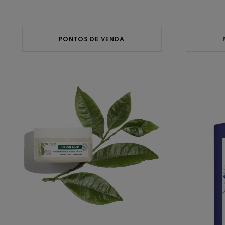
PONTOS DE VENDA
Máscara
Reparação
com
Cupuaçu
BIO
3 em 1