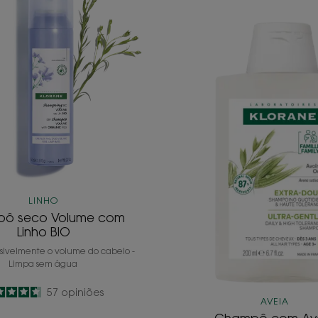
seco
com
Volume
Aveia
com
Linho
BIO
LINHO
ô seco Volume com
Linho BIO
sivelmente o volume do cabelo -
Limpa sem água
4.6
/
5
57
opiniões
AVEIA
-