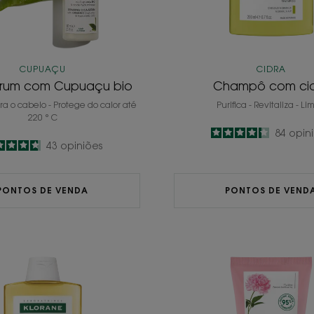
CUPUAÇU
CIDRA
érum com Cupuaçu bio
Champô com ci
ra o cabelo - Protege do calor até
Purifica - Revitaliza - L
220 ° C
4.3
/
5
84
opin
4.7
/
5
43
opiniões
-
-
PONTOS DE VENDA
PONTOS DE VEND
Champô
Condic
com
com
Camomila
Peónia
BIO