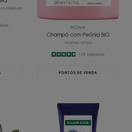
eia
uro cabeludo
iões
PEÓNIA
Champô com Peónia BIO
Acalma - Limpa
4.8
/
5
173
opiniões
-
A
PONTOS DE VENDA
ô
Condicionador
com
Centáurea
BIO