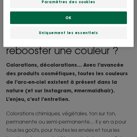
permettant au sébum de glisser le long de la tige
Paramètres des cookies
pilaire pour donner ce rendu hydraté et lumineux.
OK
Uniquement les essentiels
Comment entretenir ou
rebooster une couleur ?
Colorations, décolorations… Avec l’avancée
des produits cosmétiques, toutes les couleurs
de l’arc-en-ciel existent à présent dans la
nature (et sur Instagram, #mermaidhair).
L’enjeu, c’est l’entretien.
Colorations chimiques, végétales, ton sur ton,
permanente ou semi-permanente… Il y en a pour
tous les goûts, pour toutes les envies et tous les