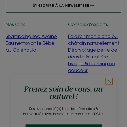
S'INSCRIRE À LA NEWSLETTER
Nos soins
Conseils d'experts
Shampoing sec Avoine
Éclaircir mon blond ou
Eau nettoyante Bébé
châtain naturellement
au Calendula
Décryptage perte de
densité & matière
Lissage & brushing en
douceur
Détox Menthe
Aquatique
Prenez soin de vous, au
C'est quoi être éco-
naturel !
conçu ?
Restez connecté(e) ! Les dernières offres &
À propos
nouveautés avec nos meilleurs conseils en 1 Clic !
Questions fréquentes
Contact