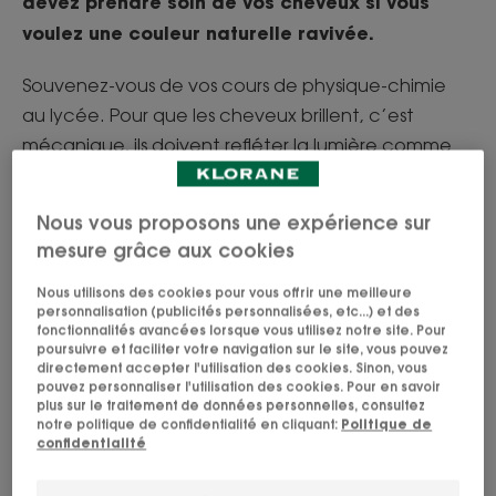
devez prendre soin de vos cheveux si vous
voulez une couleur naturelle ravivée.
Souvenez-vous de vos cours de physique-chimie
au lycée. Pour que les cheveux brillent, c’est
mécanique, ils doivent refléter la lumière comme
un miroir. C’est le cas lorsqu’ils sont en bonne santé
: les écailles sont lisses et les cuticules saines. Dès
Nous vous proposons une expérience sur
lors qu’il y a routine capillaire adaptée à vos
mesure grâce aux cookies
cheveux, sans trop de produits chimiques qui
agressent les cheveux, il y a brillance. Au contraire,
Nous utilisons des cookies pour vous offrir une meilleure
personnalisation (publicités personnalisées, etc...) et des
lorsque les cheveux sont secs et ternes, les
fonctionnalités avancées lorsque vous utilisez notre site. Pour
poursuivre et faciliter votre navigation sur le site, vous pouvez
cuticules décollées ou cassantes ne permettent
directement accepter l'utilisation des cookies. Sinon, vous
plus de refléter les rayons du soleil, pas même la
pouvez personnaliser l'utilisation des cookies. Pour en savoir
plus sur le traitement de données personnelles, consultez
lueur d’une bougie. Chez Klorane, tous nos soins
notre politique de confidentialité en cliquant:
Politique de
sont formulés pour apporter brillance à vos
confidentialité
cheveux en resserrant les écailles et ainsi