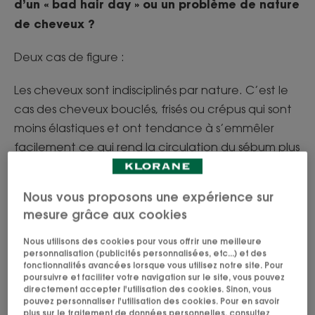
d’un « bad hair day » ou un problème de nature
de cheveux ?
Deux cas de figure :
Les cheveux sont indisciplinés par nature. C’est le
cas des cheveux bouclés, frisés ou crépus qui sont
moins élastiques et ont tendance à s’emmêler
facilement ce qui rend la circulation du sébum plus
difficile et le coiffage plus délicat. Cette difficulté
peut également être la conséquence d’un
Nous vous proposons une expérience sur
cheveu sec. En effet, les tiges pilaires desséchées
mesure grâce aux cookies
ont une propension très forte à s’emmêler car les
écailles s’accrochent les unes aux autres. Des
Nous utilisons des cookies pour vous offrir une meilleure
personnalisation (publicités personnalisées, etc...) et des
nœuds apparaissent, il faut ensuite casser le
fonctionnalités avancées lorsque vous utilisez notre site. Pour
poursuivre et faciliter votre navigation sur le site, vous pouvez
cheveu pour les faire disparaître. Pas terrible…
directement accepter l'utilisation des cookies. Sinon, vous
pouvez personnaliser l'utilisation des cookies. Pour en savoir
Les cheveux peuvent aussi devenir indisciplinés
plus sur le traitement de données personnelles, consultez