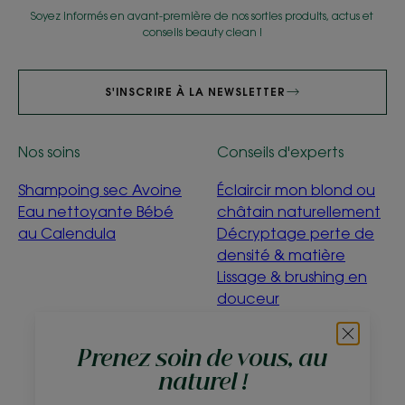
Soyez informés en avant-première de nos sorties produits, actus et
conseils beauty clean !
S'INSCRIRE À LA NEWSLETTER
Nos soins
Conseils d'experts
Shampoing sec Avoine
Éclaircir mon blond ou
Eau nettoyante Bébé
châtain naturellement
au Calendula
Décryptage perte de
densité & matière
Lissage & brushing en
douceur
Détox Menthe
Aquatique
Prenez soin de vous, au
C'est quoi être éco-
naturel !
conçu ?