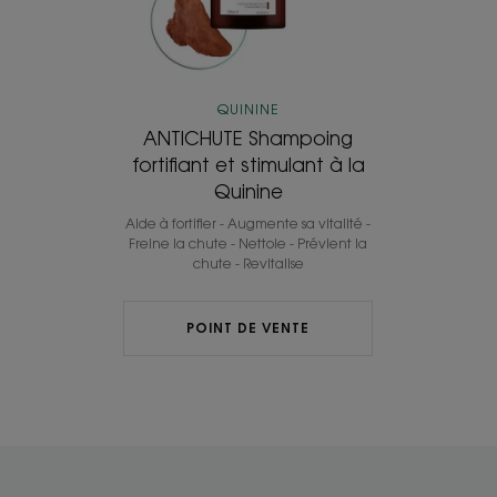
la
Quinine
QUININE
ANTICHUTE Shampoing
fortifiant et stimulant à la
Quinine
Aide à fortifier - Augmente sa vitalité -
Freine la chute - Nettoie - Prévient la
chute - Revitalise
POINT DE VENTE