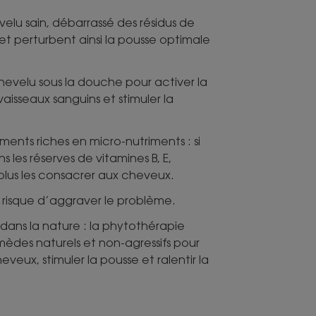
elu sain, débarrassé des résidus de
 et perturbent ainsi la pousse optimale
hevelu sous la douche pour activer la
vaisseaux sanguins et stimuler la
ents riches en micro-nutriments : si
ns les réserves de vitamines B, E,
 plus les consacrer aux cheveux.
ss risque d’aggraver le problème.
dans la nature : la phytothérapie
emèdes naturels et non-agressifs pour
veux, stimuler la pousse et ralentir la