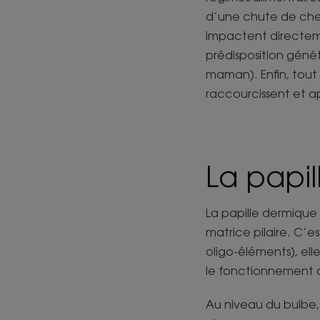
d’une chute de che
impactent directemen
prédisposition géné
maman). Enfin, tout c
raccourcissent et a
La papil
La papille dermique
matrice pilaire. C’est
oligo-éléments), ell
le fonctionnement d
Au niveau du bulbe,