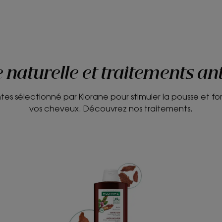
 naturelle et traitements an
ntes sélectionné par Klorane pour stimuler la pousse et for
vos cheveux. Découvrez nos traitements.
ANTICHUTE
Shampoing
fortifiant
et
stimulant
à