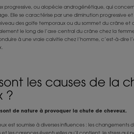
 progressive, ou alopécie androgénétique, qui concern
e. Elle se caractérise par une diminution progressive et 
 niveau des golfe temporaux ou du sommet du crâne et d
alement le long de l’axe central du crâne chez la femme.
onduire à une vraie calvitie chez l’homme, c’est-à-dire 
x.
sont les causes de la 
 ?
 sont de nature à provoquer la chute de cheveux.
x est soumise à diverses influences : les changements de
et les carences éventuelles qu’il contient, le stress qui p