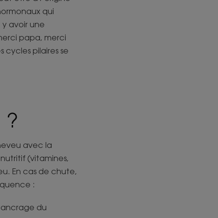
 hormonaux qui
 y avoir une
merci papa, merci
 cycles pilaires se
 ?
cheveu avec la
nutritif (vitamines,
veu. En cas de chute,
équence :
d’ancrage du