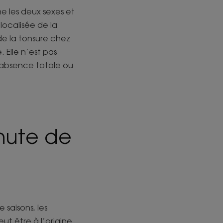
e les deux sexes et
localisée de la
e la tonsure chez
 Elle n’est pas
l’absence totale ou
chute de
 saisons, les
eut être à l’origine