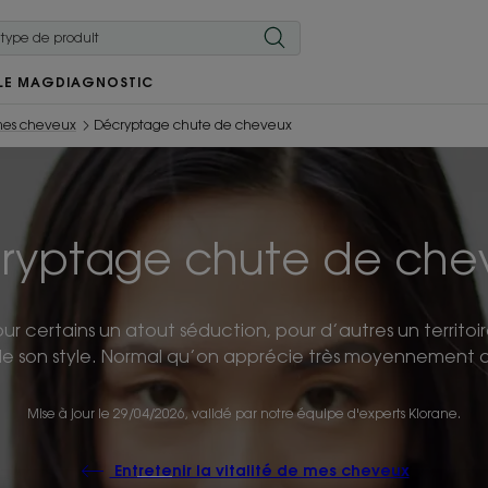
LE MAG
DIAGNOSTIC
e mes cheveux
Décryptage chute de cheveux
ryptage chute de che
r certains un atout séduction, pour d’autres un territoi
de son style. Normal qu’on apprécie très moyennement de 
Mise à jour le
29/04/2026
, validé par
notre équipe d'experts Klorane
.
Entretenir la vitalité de mes cheveux