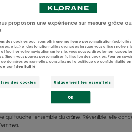
ous proposons une expérience sur mesure grâce au
s
itre une chute de ch
sons des cookies pour vous offrir une meilleure personnalisation (publicités
sées, etc...) et des fonctionnalités avancées lorsque vous utilisez notre sit
et faciliter votre navigation sur le site, vous pouvez directement accepter l
s cheveux toujours plus nombreux dans le siphon de 
s. Sinon, vous pouvez personnaliser l'utilisation des cookies. Pour en savoir
 de données personnelles, consultez notre politique de confidentialité en 
tre oreiller, votre cuir chevelu est de plus en plus 
 de confidentialité
uette peut-être. Mais de quel type ?
tres des cookies
Uniquement les essentiels
eux types de chutes de cheveux :
OK
 réactionnelle, qui peut survenir après un choc émotio
ffuse aiguë, elle se caractérise par une chute de cheve
ve qui touche l'ensemble du crâne. Réversible, elle con
s femmes.