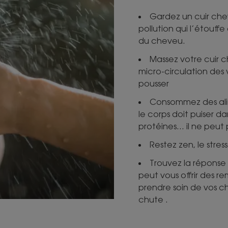
Gardez un cuir chev
pollution qui l’étouffe
du cheveu.
Massez votre cuir c
micro-circulation des 
pousser
Consommez des alim
le corps doit puiser da
protéines… il ne peut
Restez zen, le stre
Trouvez la réponse 
peut vous offrir des r
prendre soin de vos che
chute .