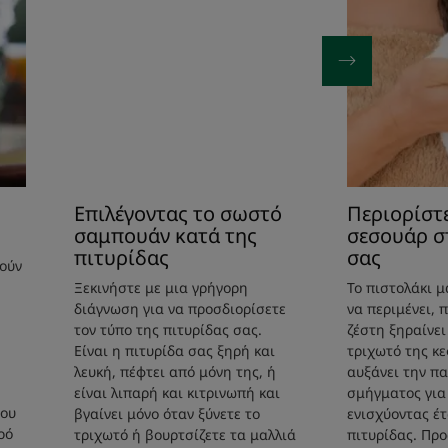
Επιλέγοντας το σωστό
Περιορίστ
σαμπουάν κατά της
σεσουάρ σ
πιτυρίδας
σας
ούν
Ξεκινήστε με μια γρήγορη
Το πιστολάκι 
διάγνωση για να προσδιορίσετε
να περιμένει, 
τον τύπο της πιτυρίδας σας.
ζέστη ξηραίνει
Είναι η πιτυρίδα σας ξηρή και
τριχωτό της κε
λευκή, πέφτει από μόνη της, ή
αυξάνει την π
είναι λιπαρή και κιτρινωπή και
σμήγματος για
του
βγαίνει μόνο όταν ξύνετε το
ενισχύοντας έ
ρό
τριχωτό ή βουρτσίζετε τα μαλλιά
πιτυρίδας. Πρ