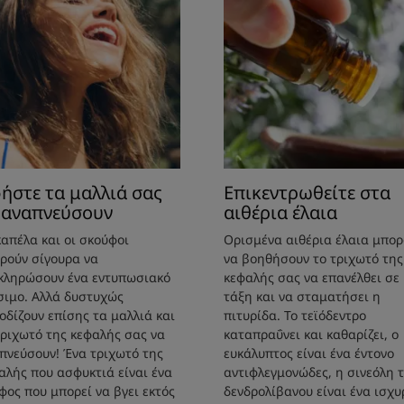
ήστε τα μαλλιά σας
Επικεντρωθείτε στα
 αναπνεύσουν
αιθέρια έλαια
καπέλα και οι σκούφοι
Ορισμένα αιθέρια έλαια μπορ
ρούν σίγουρα να
να βοηθήσουν το τριχωτό της
κληρώσουν ένα εντυπωσιακό
κεφαλής σας να επανέλθει σε
σιμο. Αλλά δυστυχώς
τάξη και να σταματήσει η
οδίζουν επίσης τα μαλλιά και
πιτυρίδα. Το τεϊόδεντρο
τριχωτό της κεφαλής σας να
καταπραΰνει και καθαρίζει, ο
πνεύσουν! Ένα τριχωτό της
ευκάλυπτος είναι ένα έντονο
αλής που ασφυκτιά είναι ένα
αντιφλεγμονώδες, η σινεόλη 
φος που μπορεί να βγει εκτός
δενδρολίβανου είναι ένα ισχυ