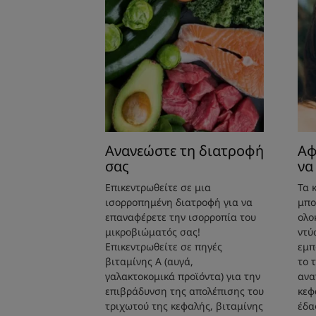
Ανανεώστε τη διατροφή
Αφ
σας
να
Επικεντρωθείτε σε μια
Τα 
ισορροπημένη διατροφή για να
μπο
επαναφέρετε την ισορροπία του
ολο
μικροβιώματός σας!
ντύ
Επικεντρωθείτε σε πηγές
εμπ
βιταμίνης Α (αυγά,
το 
γαλακτοκομικά προϊόντα) για την
ανα
επιβράδυνση της απολέπισης του
κεφ
τριχωτού της κεφαλής, βιταμίνης
έδα