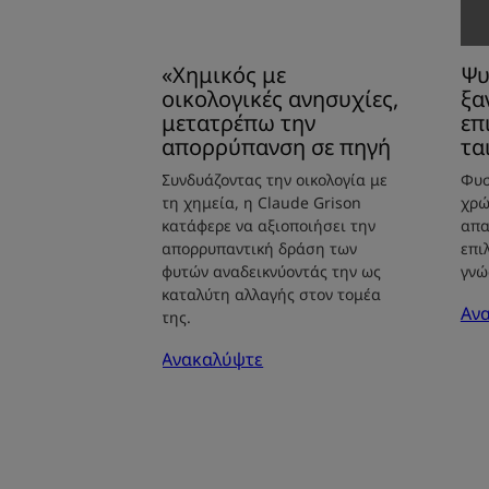
πο
θα
μο
«Χημικός με
Ψυ
ται
οικολογικές ανησυχίες,
ξα
καλ
μετατρέπω την
επ
απορρύπανση σε πηγή
τα
Συνδυάζοντας την οικολογία με
Φυσ
τη χημεία, η Claude Grison
χρώ
κατάφερε να αξιοποιήσει την
απα
απορρυπαντική δράση των
επι
φυτών αναδεικνύοντάς την ως
γνώ
καταλύτη αλλαγής στον τομέα
Αν
της.
Ανακαλύψτε