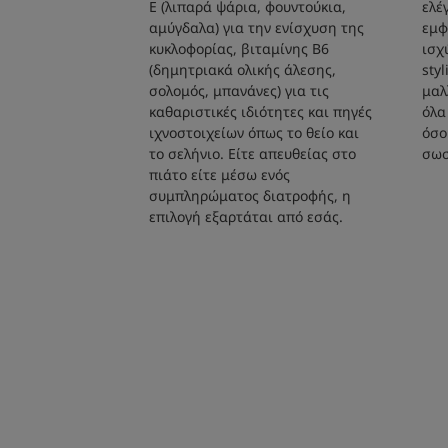
Ε (λιπαρά ψάρια, φουντούκια,
ελέ
αμύγδαλα) για την ενίσχυση της
εμφ
κυκλοφορίας, βιταμίνης Β6
ισχ
(δημητριακά ολικής άλεσης,
sty
σολομός, μπανάνες) για τις
μαλ
καθαριστικές ιδιότητες και πηγές
όλα
ιχνοστοιχείων όπως το θείο και
όσο
το σελήνιο. Είτε απευθείας στο
σωσ
πιάτο είτε μέσω ενός
συμπληρώματος διατροφής, η
επιλογή εξαρτάται από εσάς.