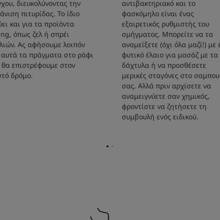
γχου, διευκολύνοντας την
αντιβακτηριακό και το
άνιση πιτυρίδας. Το ίδιο
φασκόμηλο είναι ένας
ύει και για τα προϊόντα
εξαιρετικός ρυθμιστής του
ling, όπως ζελ ή σπρέι
σμήγματος. Μπορείτε να τα
λιών. Ας αφήσουμε λοιπόν
αναμείξετε (όχι όλα μαζί!) με 
 αυτά τα πράγματα στο ράφι
φυτικό έλαιο για μασάζ με τα
 θα επιστρέφουμε στον
δάχτυλα ή να προσθέσετε
τό δρόμο.
μερικές σταγόνες στο σαμπο
σας. Αλλά πριν αρχίσετε να
αναμειγνύετε σαν χημικός,
φροντίστε να ζητήσετε τη
συμβουλή ενός ειδικού.
Go
Go
to
to
page
page
1
2