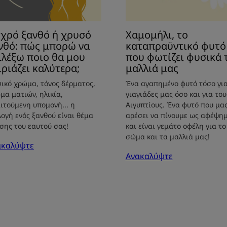
ιο
μας
υ
Χαμομήλι, το
χρό ξανθό ή χρυσό
ριάζει
καταπραϋντικό φυτό
νθό: πώς μπορώ να
ύτερα;
που φωτίζει φυσικά 
ιλέξω ποιο θα μου
μαλλιά μας
ιριάζει καλύτερα;
Ένα αγαπημένο φυτό τόσο για
ικό χρώμα, τόνος δέρματος,
γιαγιάδες μας όσο και για του
μα ματιών, ηλικία,
Αιγυπτίους. Ένα φυτό που μα
ιτούμενη υπομονή... η
αρέσει να πίνουμε ως αφέψη
λογή ενός ξανθού είναι θέμα
και είναι γεμάτο οφέλη για το
σης του εαυτού σας!
σώμα και τα μαλλιά μας!
ακαλύψτε
Ανακαλύψτε