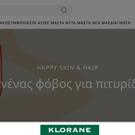
ΙΑΚΌ
ΣΥΜΒΟΥΛΈΣ
ΟΙ ΑΞΊΕΣ ΜΑΣ
ΤΑ ΦΥΤΆ ΜΑΣ
TΑ ΝΈΑ ΜΑΣ
ΔΙΑΓΝΩΣΗ
ΗAPPY SKIN & HAIR
νένας φόβος για πιτυρί