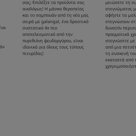
σας; Επιλέξτε τα προϊόντα σας
μειώσετε τη σ
αναλόγως! Η μάσκα θεραπείας
στεγνώματος μ
και το σαμπουάν από τη νέα μας
αφήστε τα μαλ
σειρά με galangal, ένα δραστικό
στεγνώσουν στ
ένα
συστατικό 4x πιο
δυνατόν περισσ
αποτελεσματικό από την
πραγματικά χρε
πυριθιόνη ψευδαργύρου, είναι
στεγνώσετε με
υάν
ιδανικά για όλους τους τύπους
από μια πετσέ
πιτυρίδας!
τη συσκευή το
εκατοστά από τ
χρησιμοποιήστ