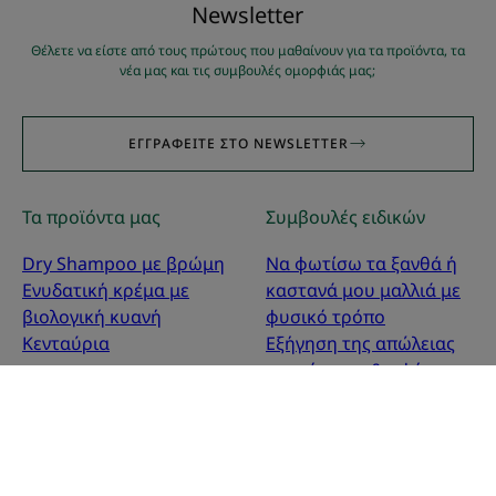
Νewsletter
Θέλετε να είστε από τους πρώτους που μαθαίνουν για τα προϊόντα, τα
νέα μας και τις συμβουλές ομορφιάς μας;
ΕΓΓΡΑΦΕΊΤΕ ΣΤΟ NEWSLETTER
Τα προϊόντα μας
Συμβουλές ειδικών
Dry Shampoo με βρώμη
Να φωτίσω τα ξανθά ή
Ενυδατική κρέμα με
καστανά μου μαλλιά με
βιολογική κυανή
φυσικό τρόπο
Κενταύρια
Εξήγηση της απώλειας
πυκνότητας & υφής της
τρίχας
Απαλό ίσιωμα &
στέγνωμα με πιστολάκι
Αποτοξινωτική υδάτινη