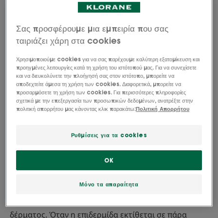
χόριο και την επιδερμίδα. Έτσι προκαλείται η
θαμπάδα, η γήρανση του δέρματος, ακόμη και
ορισμένες ασθένειες. Ευτυχώς, μπορείτε να
Σας προσφέρουμε μια εμπειρία που σας
προστατευτείτε από την οξείδωση με τη λήψη των
ταιριάζει χάρη στα cookies
κατάλληλων μέτρων.
Χρησιμοποιούμε cookies για να σας παρέχουμε καλύτερη εξατομίκευση και
προηγμένες λειτουργίες κατά τη χρήση του ιστότοπού μας. Για να συνεχίσετε
και να διευκολύνετε την πλοήγησή σας στον ιστότοπο, μπορείτε να
αποδεχτείτε άμεσα τη χρήση των cookies. Διαφορετικά, μπορείτε να
προσαρμόσετε τη χρήση των cookies. Για περισσότερες πληροφορίες
Αντιοξειδωτικά: ορισμός
σχετικά με την επεξεργασία των προσωπικών δεδομένων, ανατρέξτε στην
πολιτική απορρήτου μας κάνοντας κλικ παρακάτω:
Πολιτική Απορρήτου
και οφέλη
Ρυθμίσεις για τα cookies
Τα αντιοξειδωτικά είναι οι υπερήρωες της φύσης
που είναι υπεύθυνοι για την προστασία του
OK
δέρματός μας.
Μόνο τα απαραίτητα
Πιο συγκεκριμένα, πρόκειται για μόρια που
εμποδίζουν ή επιβραδύνουν την οξείδωση του
δέρματος. Όταν η επιδερμίδα εκτίθεται σε πάρα