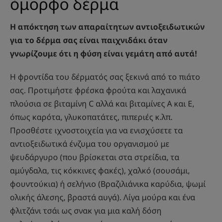
όμορφο δέρμα
Η απόκτηση των απαραίτητων αντιοξειδωτικών
για το δέρμα σας είναι παιχνιδάκι όταν
γνωρίζουμε ότι η φύση είναι γεμάτη από αυτά!
Η φροντίδα του δέρματός σας ξεκινά από το πιάτο
σας. Προτιμήστε φρέσκα φρούτα και λαχανικά
πλούσια σε βιταμίνη C αλλά και βιταμίνες Α και Ε,
όπως καρότα, γλυκοπατάτες, πιπεριές κ.λπ.
Προσθέστε ιχνοστοιχεία για να ενισχύσετε τα
αντιοξειδωτικά ένζυμα του οργανισμού με
ψευδάργυρο (που βρίσκεται στα στρείδια, τα
αμύγδαλα, τις κόκκινες φακές), χαλκό (σουσάμι,
φουντούκια) ή σελήνιο (Βραζιλιάνικα καρύδια, ψωμί
ολικής άλεσης, βραστά αυγά). Λίγα μούρα και ένα
φλιτζάνι τσάι ως σνακ για μια καλή δόση