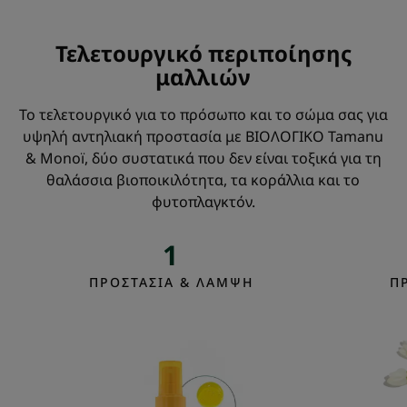
Τελετουργικό περιποίησης
μαλλιών
Το τελετουργικό για το πρόσωπο και το σώμα σας για
υψηλή αντηλιακή προστασία με ΒΙΟΛΟΓΙΚΟ Tamanu
& Monoï, δύο συστατικά που δεν είναι τοξικά για τη
θαλάσσια βιοποικιλότητα, τα κοράλλια και το
φυτοπλαγκτόν.
1
ΠΡΟΣΤΑΣΙΑ & ΛΑΜΨΗ
Π
Αντηλιακό
ξηρό
έλαιο
SPF
30