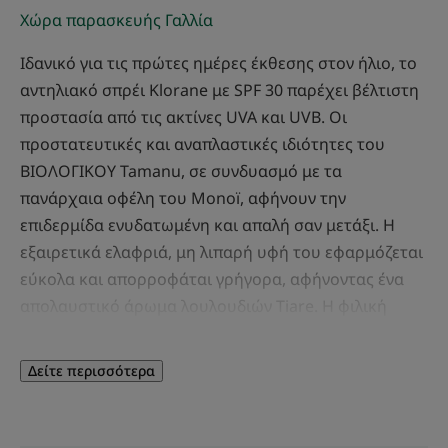
Χώρα παρασκευής Γαλλία
Ιδανικό για τις πρώτες ημέρες έκθεσης στον ήλιο, το
αντηλιακό σπρέι Klorane με SPF 30 παρέχει βέλτιστη
προστασία από τις ακτίνες UVA και UVB. Οι
προστατευτικές και αναπλαστικές ιδιότητες του
ΒΙΟΛΟΓΙΚΟΥ Tamanu, σε συνδυασμό με τα
πανάρχαια οφέλη του Monoï, αφήνουν την
επιδερμίδα ενυδατωμένη και απαλή σαν μετάξι. Η
εξαιρετικά ελαφριά, μη λιπαρή υφή του εφαρμόζεται
εύκολα και απορροφάται γρήγορα, αφήνοντας ένα
απολαυστικό άρωμα λουλουδιών Tiare. Η φιλική
προς το περιβάλλον σύνθεση είναι κατάλληλη για
όλους τους τύπους δέρματος και διατίθεται σε SPF
Δείτε περισσότερα
30 και SPF 50.