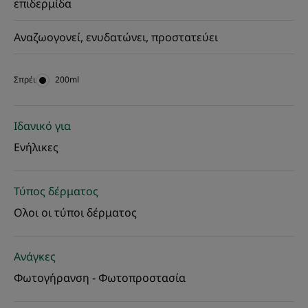
επιδερμίδα
Αναζωογονεί, ενυδατώνει, προστατεύει
Σπρέι
Σπρέι
200ml
Ιδανικό για
Ενήλικες
Τύπος δέρματος
Ολοι οι τύποι δέρματος
Ανάγκες
Φωτογήρανση - Φωτοπροστασία