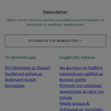
Νewsletter
Θέλετε να είστε από τους πρώτους που μαθαίνουν για τα προϊόντα, τα
νέα μας και τις συμβουλές ομορφιάς μας;
ΕΓΓΡΑΦΕΊΤΕ ΣΤΟ NEWSLETTER
Τα προϊόντα μας
Συμβουλές ειδικών
Dry Shampoo με βρώμη
Να φωτίσω τα ξανθά ή
Ενυδατική κρέμα με
καστανά μου μαλλιά με
βιολογική κυανή
φυσικό τρόπο
Κενταύρια
Εξήγηση της απώλειας
πυκνότητας & υφής της
τρίχας
Απαλό ίσιωμα &
στέγνωμα με πιστολάκι