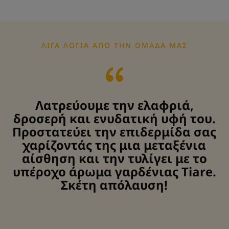
to
to
item
item
1
2
ΛΊΓΑ ΛΌΓΙΑ ΑΠΌ ΤΗΝ ΟΜΆΔΑ ΜΑΣ
Λατρεύουμε την ελαφριά,
δροσερή και ενυδατική υφή του.
Προστατεύει την επιδερμίδα σας
χαρίζοντάς της μια μεταξένια
αίσθηση και την τυλίγει με το
υπέροχο άρωμα γαρδένιας Tiare.
Σκέτη απόλαυση!