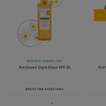
MONOÏ & TAMANU BIO
Αντηλιακό ξηρό έλαιο SPF 30
Αντη
ΒΡΕΊΤΕ ΈΝΑ ΚΑΤΆΣΤΗΜΑ
Go
Go