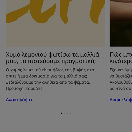
Χυμό λεμονιού φωτίσω τα μαλλιά
Πώς μπ
μου, το πιστεύουμε πραγματικά;
λιγότερ
Ο χυμός λεμονιού είναι φίλος της βαφής στο
Εξοικονόμη
σπίτι ή μια δοκιμασία για τα μαλλιά σας;
να θυσιάζε
Ξεδιαλύνουμε την αλήθεια από τα ψέματα.
Ακολουθούν
Προσοχή, τσούζει!
ρουτίνα σα
Ανακαλύψτε
Ανακαλύψ
Go
Go
Go
Go
to
to
to
to
item
item
item
item
1
2
3
4