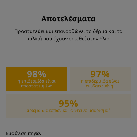
ξηρότητα του δέρματος. Το 25% της σύνθεσης
στοχεύει στη θρέψη του δέρματος.
Αποτελέσματα
Προστατεύει και επανορθώνει το δέρμα και τα
ΥΦΉ
ΠΕΡΙΒΆΛΛΟΝ
μαλλιά που έχουν εκτεθεί στον ήλιο.
Υφή
98%
97%
Σπρέι
η επιδερμίδα είναι
η επιδερμίδα είναι
προστατευμένη
ενυδατωμένη¹
Οφέλη της υφής
Δροσερή, ενυδατική, μη λιπαρή, γαλακτώδης υφή, χωρίς
95%
βάρος.
άρωμα διακοπών και φωτεινό μαύρισμα¹
Άρωμα της σύνθεσης
Άρωμα λουλουδιών Tiaré - το άρωμα του ήλιου και των πιο
όμορφων παραλιών του νησιού
Εμφάνιση πηγών