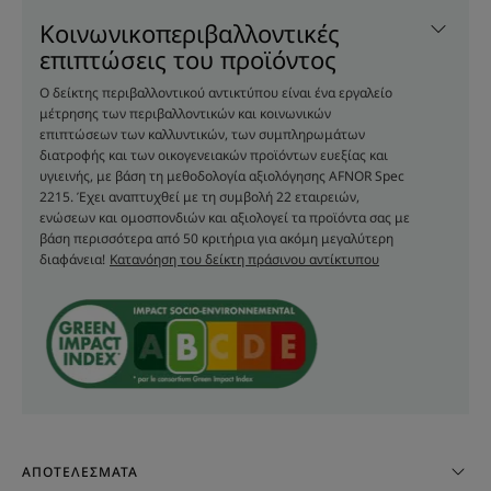
Πλεονέκτημα
Κοινωνικοπεριβαλλοντικές
Το Αντηλιακό Σπρέι SPF 30 με Monoï είναι εύκολο
επιπτώσεις του προϊόντος
στην εφαρμογή, αναζωογονεί, ενυδατώνει και λειαίνει
Ο δείκτης περιβαλλοντικού αντικτύπου είναι ένα εργαλείο
την επιδερμίδα με απαλό άρωμα βανίλιας. 1 στις 3
μέτρησης των περιβαλλοντικών και κοινωνικών
γυναίκες χρησιμοποιεί το σπρέι μας περισσότερο
επιπτώσεων των καλλυντικών, των συμπληρωμάτων
από το συνηθισμένο προϊόν αντηλιακής φροντίδας*.
διατροφής και των οικογενειακών προϊόντων ευεξίας και
υγιεινής, με βάση τη μεθοδολογία αξιολόγησης AFNOR Spec
2215. Έχει αναπτυχθεί με τη συμβολή 22 εταιρειών,
Οφέλη
ενώσεων και ομοσπονδιών και αξιολογεί τα προϊόντα σας με
βάση περισσότερα από 50 κριτήρια για ακόμη μεγαλύτερη
• ΑΝΑΖΩΟΓΟΝΕΙ: με ελαφριά και γαλακτώδη υφή, το
διαφάνεια!
Κατανόηση του δείκτη πράσινου αντίκτυπου
Αντηλιακό Σπρέι με SPF 30 χαρίζει στιγμές
φρεσκάδας στον ήλιο.
• ΠΡΟΣΤΑΤΕΥΕΙ: με τα μη οικοτοξικά δοκιμασμένα
φίλτρα με πολύ υψηλό δείκτη προστασίας SPF 30, η
επιδερμίδα προστατεύεται από μια αδιάβροχη,
φωτοσταθερή σύνθεση.
• ΕΝΥΔΑΤΩΝΕΙ: διεισδύει χωρίς να αφήνει λευκά ίχνη
και ενυδατώνει σε βάθος για να αποτρέψει την
ΑΠΟΤΕΛΈΣΜΑΤΑ