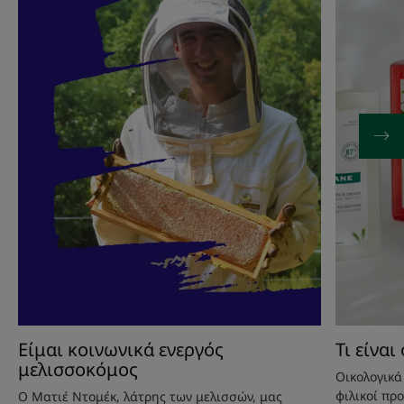
κοινωνικά
είναι
ενεργός
ο
μελισσοκόμος
οικολογικ
σχεδιασμ
Είμαι κοινωνικά ενεργός
Τι είνα
μελισσοκόμος
Οικολογικά
φιλικοί προ
Ο Ματιέ Ντομέκ, λάτρης των μελισσών, μας