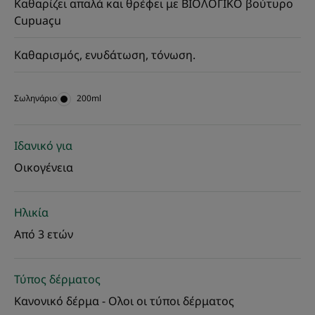
Καθαρίζει απαλά και θρέφει με ΒΙΟΛΟΓΙΚΟ βούτυρο
Cupuaçu
Καθαρισμός, ενυδάτωση, τόνωση.
Σωληνάριο
Σωληνάριο
200ml
Ιδανικό για
Οικογένεια
Ηλικία
Από 3 ετών
Τύπος δέρματος
Κανονικό δέρμα - Ολοι οι τύποι δέρματος