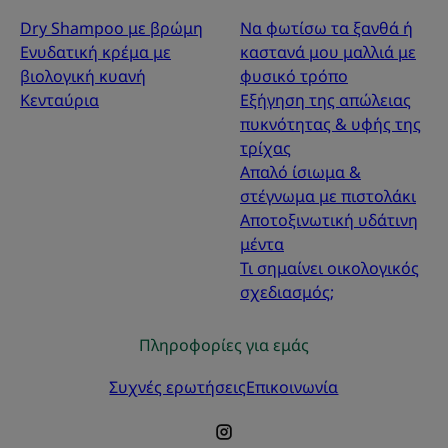
Dry Shampoo με βρώμη
Να φωτίσω τα ξανθά ή
Ενυδατική κρέμα με
καστανά μου μαλλιά με
βιολογική κυανή
φυσικό τρόπο
Κενταύρια
Εξήγηση της απώλειας
πυκνότητας & υφής της
τρίχας
Απαλό ίσιωμα &
στέγνωμα με πιστολάκι
Αποτοξινωτική υδάτινη
μέντα
Τι σημαίνει οικολογικός
σχεδιασμός;
Πληροφορίες για εμάς
Συχνές ερωτήσεις
Επικοινωνία