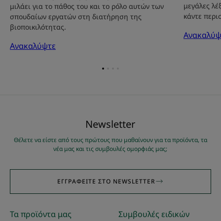
μεγάλες λέ
μιλάει για το πάθος του και το ρόλο αυτών των
κάντε περι
σπουδαίων εργατών στη διατήρηση της
βιοποικιλότητας.
Ανακαλύψ
Ανακαλύψτε
Go
Go
Go
Go
to
to
to
to
item
item
item
item
1
2
3
4
Νewsletter
Θέλετε να είστε από τους πρώτους που μαθαίνουν για τα προϊόντα, τα
νέα μας και τις συμβουλές ομορφιάς μας;
ΕΓΓΡΑΦΕΊΤΕ ΣΤΟ NEWSLETTER
Τα προϊόντα μας
Συμβουλές ειδικών