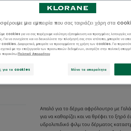
πλούσιο σε βιολο
απαλά και αποκαθ
ξηρό δέρμα.
σφέρουμε μια εμπειρία που σας ταιριάζει χάρη στα cook
ύμε cookies για να σας παρέχουμε καλύτερη εξατομίκευση και προηγμένες λειτουργίες κα
Υφή που γίνεται έ
ς. Για να συνεχίσετε και να διευκολύνετε την πλοήγησή σας στον ιστότοπο, μπορείτε να απο
ν cookies. Διαφορετικά, μπορείτε να προσαρμόσετε τη χρήση των cookies. Για περισσότ
φρέζια και γαλά
 σχετικά με την επεξεργασία των προσωπικών δεδομένων, ανατρέξτε στην πολιτική απορρ
ικ παρακάτω:
Πολιτική Απορρήτου
Καθαρισμός, θρέ
ς για τα cookies
Μόνο τα απαραίτητα
Σωληνάριο
Σωληνάρ
200ml
Απαλό για το δέρμα αφρόλουτρο με Γαλ
για να καθαρίζει και να θρέφει το ξηρό 
υδρολιπιδικό φιλμ του δέρματος καταστ