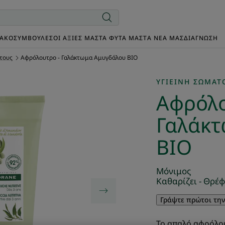
ΙΑΚΌ
ΣΥΜΒΟΥΛΈΣ
ΟΙ ΑΞΊΕΣ ΜΑΣ
ΤΑ ΦΥΤΆ ΜΑΣ
TΑ ΝΈΑ ΜΑΣ
ΔΙΑΓΝΩΣΗ
τους
Αφρόλουτρο - Γαλάκτωμα Αμυγδάλου BIO
ΥΓΙΕΙΝΉ ΣΏΜΑΤ
Αφρόλο
Γαλάκτ
BIO
Μόνιμος
Καθαρίζει - Θρέφ
Γράψτε πρώτοι τη
Το απαλό αφρόλο