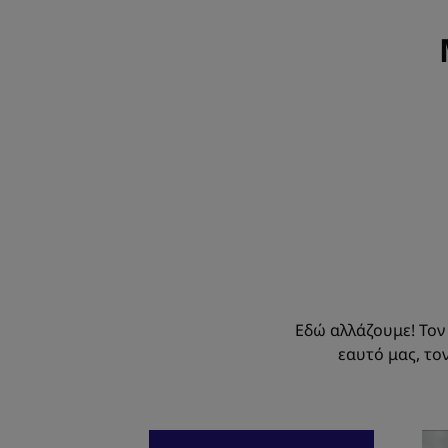
Εδώ αλλάζουμε! Τον
εαυτό μας, το
Ανακαλύψτε
Αν