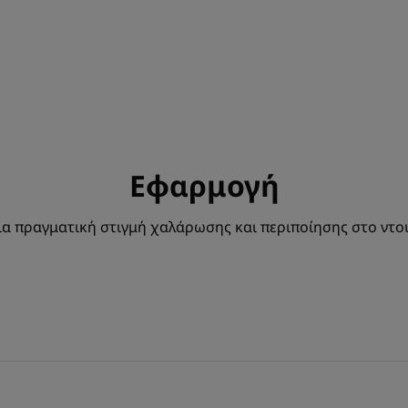
ενυδάτωση, μετατρέπο
πραγματικά ξεχωριστή
Άρωμα της σύνθεση
Γαλάκτωμα Αμυγδάλο
*Σύμφωνα με το πρότυπο 301B του OECD.
Εφαρμογή
α πραγματική στιγμή χαλάρωσης και περιποίησης στο ντο