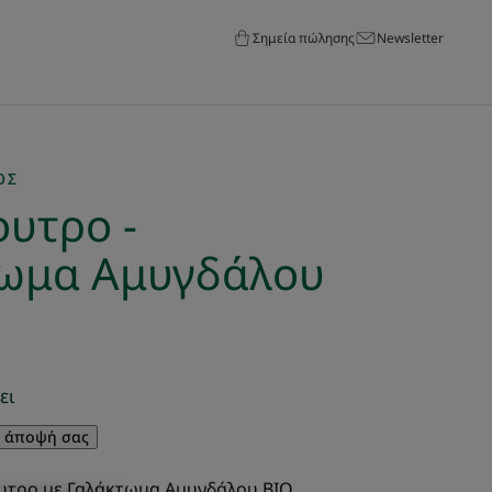
Σημεία πώλησης
Newsletter
ΟΣ
υτρο -
ωμα Αμυγδάλου
ει
ν άποψή σας
υτρο με Γαλάκτωμα Αμυγδάλου BIO,