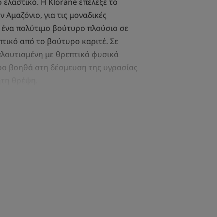
ο ελαστικό. Η Klorane επέλεξε το
 Αμαζόνιο, για τις μοναδικές
ς ένα πολύτιμο βούτυρο πλούσιο σε
πτικό από το βούτυρο καριτέ. Σε
λουτισμένη με θρεπτικά φυσικά
ρο βοηθά στη δέσμευση της υγρασίας
ητη θρέψη.
, περιβάλλοντάς το με ένα
κτωμα βαμβακιού και Cupuaçu. Απαλό
περιβάλλον αφρόλουτρο με
ά σχεδιασμένη κάψουλα
κό.