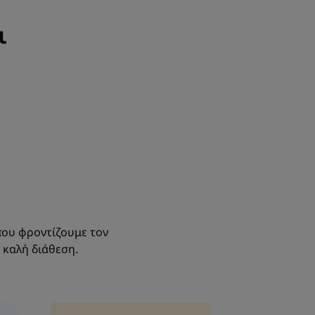
ι
που φροντίζουμε τον
 καλή διάθεση.
Ανακαλύψτε