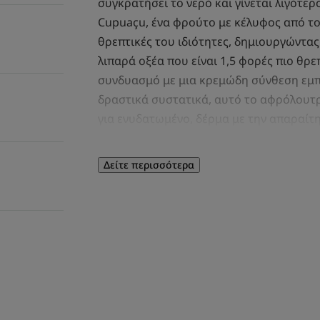
συγκρατήσει το νερό και γίνεται λιγότερ
Cupuaçu, ένα φρούτο με κέλυφος από τον
θρεπτικές του ιδιότητες, δημιουργώντα
λιπαρά οξέα που είναι 1,5 φορές πιο θρε
συνδυασμό με μια κρεμώδη σύνθεση εμπ
δραστικά συστατικά, αυτό το αφρόλουτ
για ενυδατωμένο, δέρμα με την απαραίτ
Πλεονέκτημα
Δείτε περισσότερα
Καθαρίζει, θρέφει και απαλύνει το δέρμα
καταπραϋντικό άρωμα από φρέζια, γαλά
για την επιδερμίδα και φιλικό προς το 
βιοδιασπώμενη* σύνθεση και οικολογικ
κατασκευασμένη με 40% λιγότερο πλαστι
Οφέλη