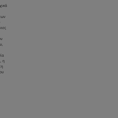
χικά
των
υ
νιες
ων
υ,
ία
, η
τη
ου