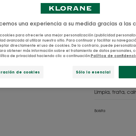
Permanente
Calma - Limpia -
ecemos una experiencia a su medida gracias a las 
4.7
/
5
476
opi
-
 cookies para ofrecerle una mejor personalización (publicidad personaliza
ad avanzada al utilizar nuestro sitio. Para continuar y facilitar su navegación
Una mascarilla e
tar directamente el uso de cookies. De lo contrario, puede personalizar
la caspa persiste
ara obtener más información sobre el tratamiento de datos personales, c
lítica de privacidad haciendo clic a continuación:
Política de confidenc
cabelludo.
uración de cookies
Sólo lo esencial
Doble uso: Masca
Limpia, trata, ca
Bolsita