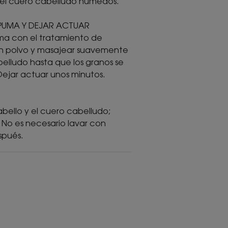
y el cuero cabelludo húmedos.
SPUMA Y DEJAR ACTUAR
a con el tratamiento de
en polvo y masajear suavemente
belludo hasta que los granos se
ejar actuar unos minutos.
abello y el cuero cabelludo;
 No es necesario lavar con
pués.