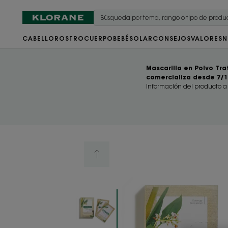
CABELLO
ROSTRO
CUERPO
BEBÉ
SOLAR
CONSEJOS
VALORES
N
Mascarilla en Polvo Tr
comercializa desde 7/
información del producto a