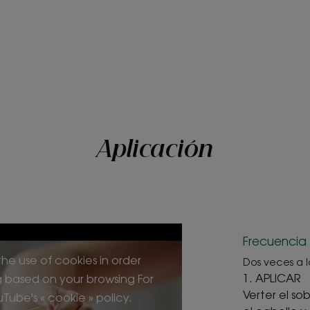
Beneficios de la te
Textura en polvo que
espuma cremosa al c
Aroma del conten
Fragancia amaderada
*Estudio clínico con 29 sujetos, 2 aplicaciones/sem
***Análisis del ciclo de vida realizado por una socie
**Estudio comparativo in vitro de los principales acti
Aplicación
Frecuencia
he use of cookies in order
Dos veces a 
1. APLICAR
g based on your browsing For
Verter el so
Tube's « cookie » policy.