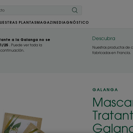
UESTRAS PLANTAS
MAGAZINE
DIAGNÓSTICO
Descubra
atante a la Galanga no se
11/25
. Puede ver toda la
Nuestros productos de c
 continuación.
fabricados en Francia.
GALANGA
Mascar
Tratant
Galan