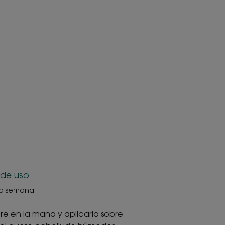
xtura
 se transforma en una
ontacto con el agua.
ido
 revitalizante
ana durante 4 semanas, 4 semanas de remanencia.
dad independiente Duraconsult - 2020.
vos en dosis de concentración estándar.
 de uso
la semana
bre en la mano y aplicarlo sobre