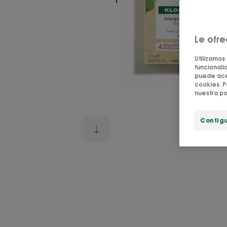
Le ofr
Utilizamos
funcionalid
puede acep
cookies. P
nuestra po
Config