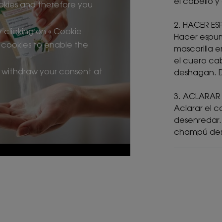
el cabello 
okies and therefore you
2. HACER E
clicking on « Cookie
Hacer espum
 cookies to enable the
mascarilla 
el cuero ca
 withdraw your consent at
deshagan. D
3. ACLARAR
Aclarar el c
desenredar.
champú des