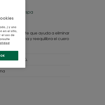
 Elimina la caspa
cookies
niones
da...) y una
 en el sitio,
n polvo tratante que ayuda a eliminar
 el uso de
nte, lava, calma y reequilibra el cuero
onsulte
ialidad
OK
rilla y champú.
lma