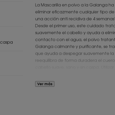
La Mascarilla en polvo a la Galanga ha
eliminar eficazmente cualquier tipo de
una acción anti recidiva de 4 semanas
Desde el primer uso, este cuidado trat
suavemente el cabello y ayuda a elimina
contacto con el agua, el polvo tratante
 caspa
Galanga calmante y purificante, se t
que ayuda a despegar suavemente la
reequilibra de forma duradera el cuero
cabello suave, sano y sin caspa. Utiliz
razón de 2 sobres por semana para sust
habituales.
Ver más
Ventaja
La Mascarilla en polvo tratante a la G
agua durante su fabricación*** a la ve