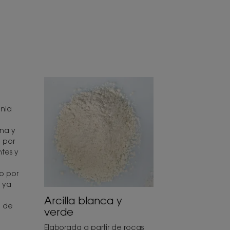
inia
ina y
 por
ntes y
o por
 ya
Arcilla blanca y
o de
verde
Elaborada a partir de rocas