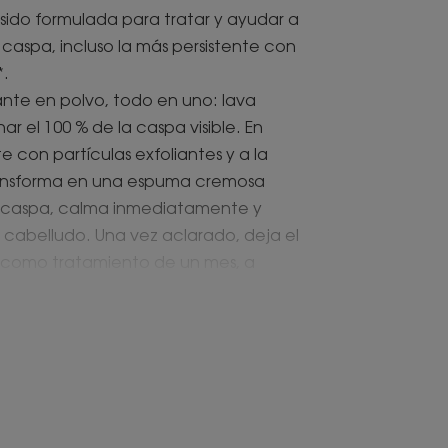
 sido formulada para tratar y ayudar a
 caspa, incluso la más persistente con
*.
ante en polvo, todo en uno: lava
r el 100 % de la caspa visible. En
 con partículas exfoliantes y a la
ransforma en una espuma cremosa
 caspa, calma inmediatamente y
 cabelludo. Una vez aclarado, deja el
ar como tratamiento de un mes, a
ituir el champú y cuidados capilares
alanga permite ahorrar un 80 % de
z que ayuda a eliminar cualquier tipo