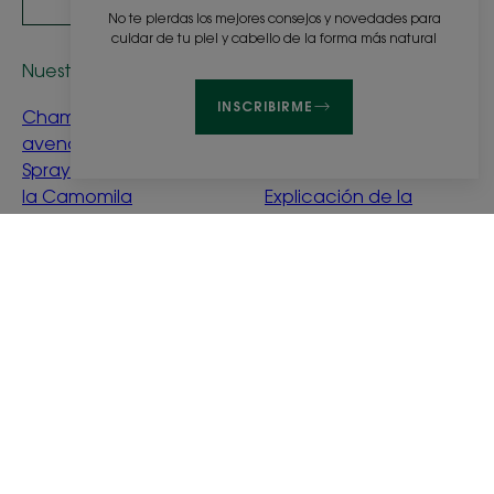
No te pierdas los mejores consejos y novedades para
cuidar de tu piel y cabello de la forma más natural
Nuestros cuidados
Consejos del experto
INSCRIBIRME
Champú seco a la
Aclarar el cabello rubio
avena
o castaño de forma
Spray solar aclarador a
natural
la Camomila
Explicación de la
Gel crema al agua con
pérdida de densidad y
aciano BIO
textura
Alisado y secado con
suavidad
Menta acuática
purificante
¿Qué significa la
ecoconcepción?
Sobre nosotros