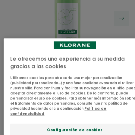
Le ofrecemos una experiencia a su medida
gracias a las cookies
Utilizamos cookies para ofrecerle una mejor personalización
(publicidad personalizada...) y una funcionalidad avanzada al utilizar
nuestro sitio. Para continuar y facilitar su navegación en el sitio, pu
Desodorante en spray de hasta 24 horas de
aceptar directamente el uso de cookies. De lo contrario, puede
duración a la altea blanca, un activo botánico
personalizar el uso de cookies. Para obtener más información sobr
el tratamiento de datos personales, consulte nuestra política de
suavizante. Desarrollado para minimizar el riesgo
privacidad haciendo clic a continuación:
Política de
de alergia en la piel sensible.
confidencialidad
Configuración de cookies
Ingrediente botánico calmante apto para pieles