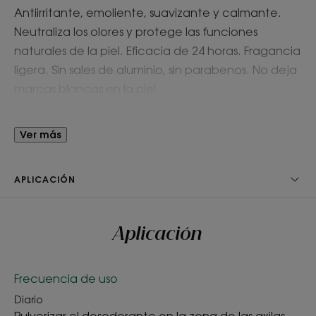
Antiirritante, emoliente, suavizante y calmante.
Neutraliza los olores y protege las funciones
naturales de la piel. Eficacia de 24 horas. Fragancia
ligera. Sin sales de aluminio, sin parabenos. No deja
marcas blancas en la piel.
Ventaja
Ver más
La altea blanca, con propiedades emolientes y
suavizantes para la piel, es perfecta para las pieles
APLICACIÓN
sensibles.
Aplicación
Beneficios
• Neutraliza los olores corporales durante 24 horas*.
Frecuencia de uso
• Calma la piel sensible.
Diario
Pulverizar el desodorante en la zona de las axilas.