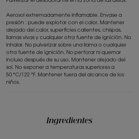
• No deja marcas blancas, formulado sin sales de
aluminio ni parabenos.
Aerosol extremadamente inflamable. Envase a
presión : puede explotar con el calor. Mantener
• La delicada fragancia deja la piel fresca.
alejado del calor, superficies calientes, chispas,
llamas vivas y cualquier otra fuente de ignición. No
*Testado en 17 sujetos de entre 20 y 67 años.
inhalar. No pulverizar sobre una llama o cualquier
otra fuente de ignición. No perforar ni quemar
incluso después de su uso. Mantener alejado del
sol. No exponer a temperaturas superiores a
50 °C/122 °F. Mantener fuera del alcance de los
niños.
Ingredientes