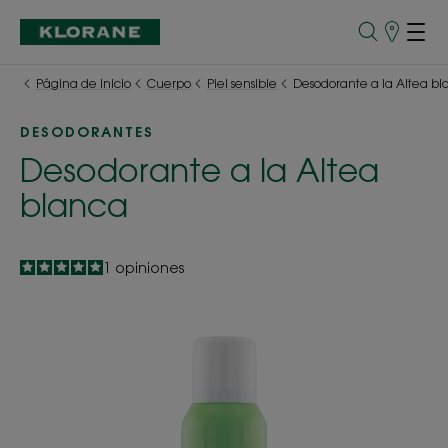
Puntos
de
venta
Página de inicio
Cuerpo
Piel sensible
Desodorante a la Altea b
DESODORANTES
Desodorante a la Altea
blanca
5
/
5
1
opiniones
-