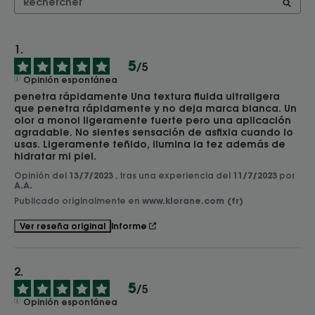
5
/
5
Opinión espontánea
penetra rápidamente Una textura fluida ultraligera 
que penetra rápidamente y no deja marca blanca. Un 
olor a monoi ligeramente fuerte pero una aplicación 
agradable. No sientes sensación de asfixia cuando lo 
usas. Ligeramente teñido, ilumina la tez además de 
hidratar mi piel.
Opinión del
13/7/2023
, tras una experiencia del
11/7/2023
por
A.A.
Publicado originalmente en
www.klorane.com (fr)
Informe
Ver reseña original
5
/
5
Opinión espontánea