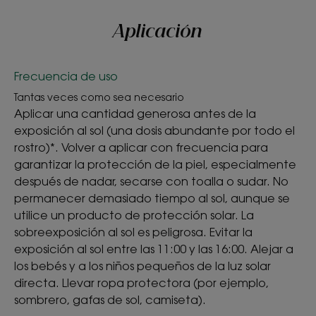
uso en el rostro y deja un agradable aroma a flores
de tiaré.
Aplicación
Beneficios
Frecuencia de uso
- Protege eficazmente el rostro de los rayos UVB y
Tantas veces como sea necesario
UVA.
Aplicar una cantidad generosa antes de la
- Hidrata: con los beneficios reparadores de 2
exposición al sol (una dosis abundante por todo el
activos naturales de la Polinesia, el Tamanu BIO y el
rostro)*. Volver a aplicar con frecuencia para
Monoï, esta crema hidrata la piel a la vez que
garantizar la protección de la piel, especialmente
previene el fotoenvejecimiento.
después de nadar, secarse con toalla o sudar. No
- Sublima: su fórmula no grasa realza el cutis y deja
permanecer demasiado tiempo al sol, aunque se
la piel radiante*, sin dejar marcas blancas. El
utilice un producto de protección solar. La
Aceite solar seco es adecuado para todo tipo de
sobreexposición al sol es peligrosa. Evitar la
pieles.
exposición al sol entre las 11:00 y las 16:00. Alejar a
los bebés y a los niños pequeños de la luz solar
directa. Llevar ropa protectora (por ejemplo,
sombrero, gafas de sol, camiseta).
TEXTURA
RECICLAJE