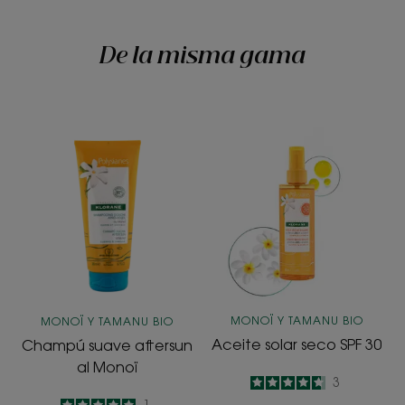
De la misma gama
Champú
Aceite
suave
solar
aftersun
seco
al
SPF
Monoï
30
MONOÏ Y TAMANU BIO
MONOÏ Y TAMANU BIO
Aceite solar seco SPF 30
Champú suave aftersun
al Monoï
4.7
/
5
3
-
5
/
5
1