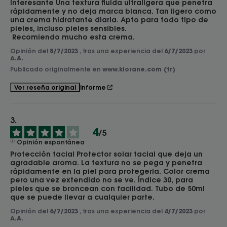
Interesante Una textura fluida ultraligera que penetra 
rápidamente y no deja marca blanca. Tan ligero como 
una crema hidratante diaria. Apto para todo tipo de 
pieles, incluso pieles sensibles.

 Recomiendo mucho esta crema.
Opinión del
8/7/2023
, tras una experiencia del
6/7/2023
por
A.A.
Publicado originalmente en
www.klorane.com (fr)
Informe
Ver reseña original
4
/
5
Opinión espontánea
Protección facial Protector solar facial que deja un 
agradable aroma. La textura no se pega y penetra 
rápidamente en la piel para protegerla. Color crema 
pero una vez extendido no se ve. Índice 30, para 
pieles que se broncean con facilidad. Tubo de 50ml 
que se puede llevar a cualquier parte.
Opinión del
6/7/2023
, tras una experiencia del
4/7/2023
por
A.A.