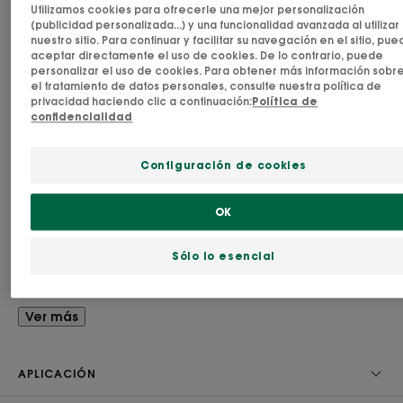
Fabricado en Francia
Utilizamos cookies para ofrecerle una mejor personalización
(publicidad personalizada...) y una funcionalidad avanzada al utilizar
Inspirada en los rituales de cuidado de la piel de la
nuestro sitio. Para continuar y facilitar su navegación en el sitio, pu
aceptar directamente el uso de cookies. De lo contrario, puede
Polinesia, la crema solar facial extrae sus beneficios
personalizar el uso de cookies. Para obtener más información sobr
de 2 activos naturales: El monoï y el tamanu BIO.
el tratamiento de datos personales, consulte nuestra política de
privacidad haciendo clic a continuación:
Política de
Con filtros solares que protegen de los rayos UV y
confidencialidad
previenen el fotoenvejecimiento cutáneo, la piel
queda protegida y realzada con pigmentos
Configuración de cookies
iluminadores. La piel queda protegida y sublimada
gracias a los pigmentos iluminadores. La crema
OK
solar sublime para rostro es adecuada para todo
tipo de pieles. Disponible en SPF 30 y SPF 50+.
Sólo lo esencial
Ventaja
Ver más
Su textura cremosa y ligera no deja sensación de
pesadez ni marcas blancas. La fórmula no grasa y
APLICACIÓN
no comedogénica se adapta perfectamente al