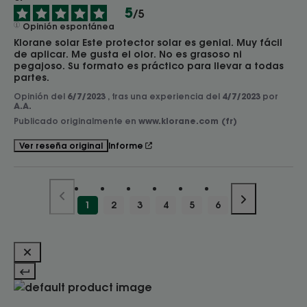
5
/
5
Opinión espontánea
Klorane solar Este protector solar es genial. Muy fácil 
de aplicar. Me gusta el olor. No es grasoso ni 
pegajoso. Su formato es práctico para llevar a todas 
partes.
Opinión del
6/7/2023
, tras una experiencia del
4/7/2023
por
A.A.
Publicado originalmente en
www.klorane.com (fr)
Informe
Ver reseña original
1
2
3
4
5
6