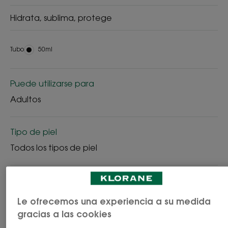
Hidrata, sublima, protege
Tubo
Tubo
50ml
Puede utilizarse para
Adultos
Tipo de piel
Todos los tipos de piel
Necesidades
Fotoenvejecimiento - Fotoprotección
Le ofrecemos una experiencia a su medida
gracias a las cookies