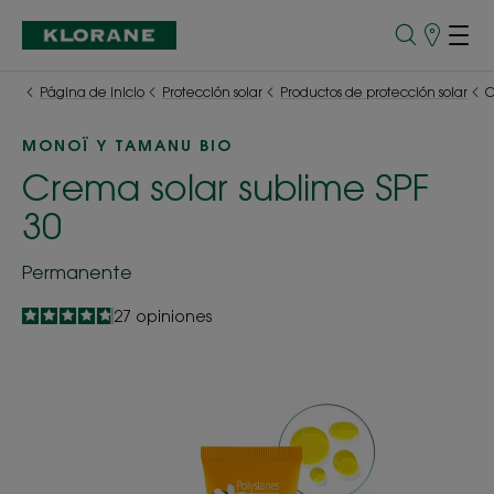
Puntos
de
venta
Página de inicio
Protección solar
Productos de protección solar
C
MONOÏ Y TAMANU BIO
Crema solar sublime SPF
30
Permanente
4.8
/
5
27
opiniones
-