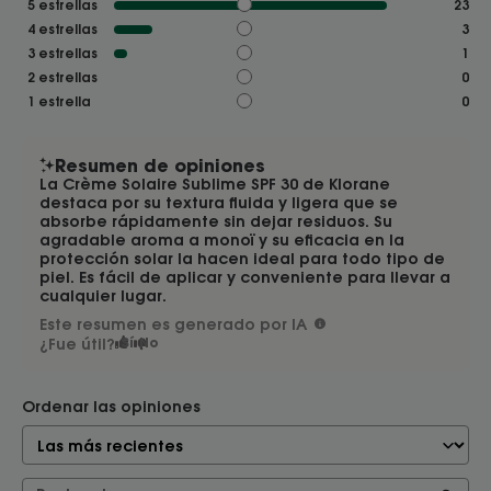
5
estrellas
23
4
estrellas
3
3
estrellas
1
2
estrellas
0
1
estrella
0
Resumen de opiniones
La Crème Solaire Sublime SPF 30 de Klorane
destaca por su textura fluida y ligera que se
absorbe rápidamente sin dejar residuos. Su
agradable aroma a monoï y su eficacia en la
protección solar la hacen ideal para todo tipo de
piel. Es fácil de aplicar y conveniente para llevar a
cualquier lugar.
Este resumen es generado por IA
¿Fue útil?
Sí
No
Ordenar las opiniones