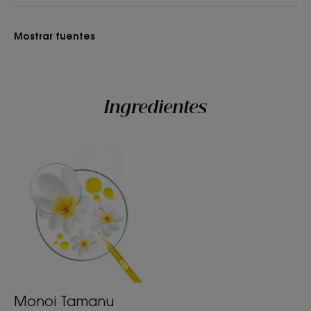
Mostrar fuentes
Textura
Crema
Ingredientes
Beneficios de la textura
Textura cremosa, no grasa y no comedogénica
Efecto buena cara.
Aroma del contenido
Flor de tiare
*El 96% está de acuerdo en que la piel queda radiante, testado en 90
personas después de 14 días de uso.
Monoi Tamanu