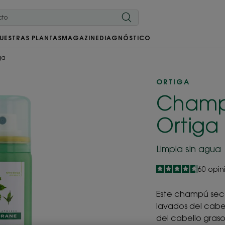
UESTRAS PLANTAS
MAGAZINE
DIAGNÓSTICO
ga
ORTIGA
Champú
Ortiga
Limpia sin agua
4.6
/
5
60
opin
-
Este champú seco
lavados del cabe
del cabello graso