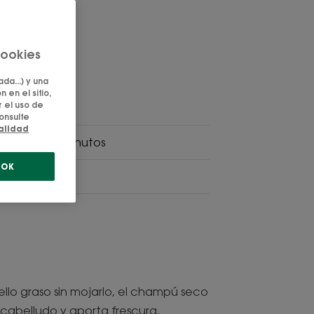
cookies
da...) y una
 en el sitio,
 el uso de
onsulte
ialidad
n agua en 2 minutos
OK
recubre.
ello graso sin mojarlo, el champú seco
 cabelludo y aporta frescura,