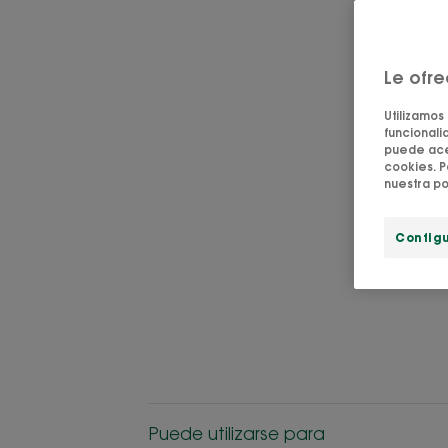
Le ofr
Utilizamos
funcionalid
puede acep
cookies. P
nuestra po
Config
Puede utilizarse para