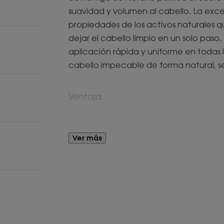
suavidad y volumen al cabello. La exc
propiedades de los activos naturales 
dejar el cabello limpio en un solo paso.
aplicación rápida y uniforme en todas 
cabello impecable de forma natural, se
Ventaja
La acción seborreductora permite espa
mantenerlo más limpio durante más ti
Ver más
Beneficios
• Limpia : en 2 minutos y sin necesidad
proporciona al cabello una sensación de
limpia y purifica el cuero cabelludo.