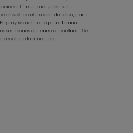
epcional fórmula adquiere sus
que absorben el exceso de sebo, para
 El spray sin aclarado permite una
las secciones del cuero cabelludo. Un
a cual sea la situación.
ciar el lavado del cabello* y
empo, así como ahorrar agua.
 de agua, la fórmula en seco
 limpieza y ligereza, a la vez que