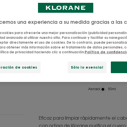
ecemos una experiencia a su medida gracias a las 
Fabricado
Polvo
 cookies para ofrecerle una mejor personalización (publicidad personaliza
en
natural
ad avanzada al utilizar nuestro sitio. Para continuar y facilitar su navegación
Francia
tar directamente el uso de cookies. De lo contrario, puede personalizar
ara obtener más información sobre el tratamiento de datos personales, c
lítica de privacidad haciendo clic a continuación:
Política de confidenc
Cabello limpio si
uración de cookies
Sólo lo esencial
Limpia, absorbe, 
Aerosol
Aerosol
50ml
Eficaz para limpiar rápidamente el cab
con ortiga de Klorane purifica el cuero