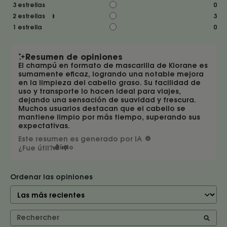
3
estrellas
0
2
estrellas
3
1
estrella
0
Resumen de opiniones
El champú en formato de mascarilla de Klorane es
sumamente eficaz, logrando una notable mejora
en la limpieza del cabello graso. Su facilidad de
uso y transporte lo hacen ideal para viajes,
dejando una sensación de suavidad y frescura.
Muchos usuarios destacan que el cabello se
mantiene limpio por más tiempo, superando sus
expectativas.
Este resumen es generado por IA
¿Fue útil?
Sí
No
Ordenar las opiniones