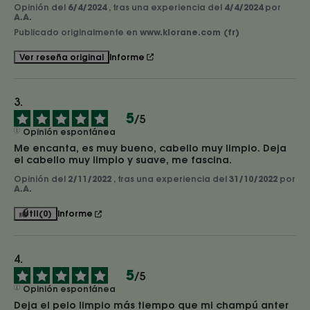
Opinión del
6/4/2024
, tras una experiencia del
4/4/2024
por
A.A.
Publicado originalmente en
www.klorane.com (fr)
Informe
Ver reseña original
5
/
5
Opinión espontánea
Me encanta, es muy bueno, cabello muy limpio. Deja 
el cabello muy limpio y suave, me fascina.
Opinión del
2/11/2022
, tras una experiencia del
31/10/2022
por
A.A.
Útil
(0)
Informe
5
/
5
Opinión espontánea
Deja el pelo limpio más tiempo que mi champú anter 