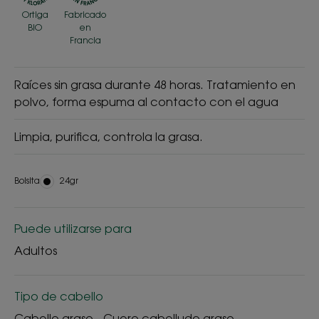
Ortiga
Fabricado
BIO
en
Francia
Raíces sin grasa durante 48 horas. Tratamiento en
polvo, forma espuma al contacto con el agua
Limpia, purifica, controla la grasa.
Bolsita
Bolsita
24gr
Puede utilizarse para
Adultos
Tipo de cabello
Cabello graso - Cuero cabelludo graso