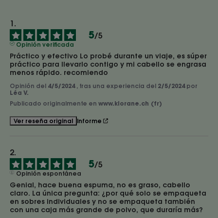
5
/
5
Opinión verificada
Práctico y efectivo Lo probé durante un viaje, es súper 
práctico para llevarlo contigo y mi cabello se engrasa 
menos rápido. recomiendo
Opinión del
4/5/2024
, tras una experiencia del
2/5/2024
por
Léa V.
Publicado originalmente en
www.klorane.ch (fr)
Informe
Ver reseña original
5
/
5
Opinión espontánea
Genial, hace buena espuma, no es graso, cabello 
claro. La única pregunta: ¿por qué solo se empaqueta 
en sobres individuales y no se empaqueta también 
con una caja más grande de polvo, que duraría más?