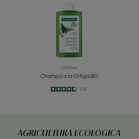
Champú
a
la
Ortiga
BIO
ORTIGA
Champú a la Ortiga BIO
4.7
/
5
100
-
AGRICULTURA ECOLÓGICA