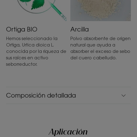
Textura
Polvo
Ortiga BIO
Arcilla
Beneficios de la textura
Hemos seleccionado la
Polvo absorbente de origen
Una innovadora textura en polvo que se convierte en
Ortiga, Urtica dioica L.
natural que ayuda a
una espuma cremosa.
conocida por la riqueza de
absorber el exceso de sebo
sus raíces en activo
del cuero cabelludo.
Aroma del contenido
seborreductor.
Fragancia fresca y ligera
*Test biométrica : nivel de sebo analizado en 31 sujetos 48 horas
después de la aplicación.
**De conformidad con la norma 301B de la OCDE.
Composición detallada
***Evaluación del ciclo de vida realizada en 2020 por la empresa
independiente DURACONSULT.
**De conformidad con la norma 301B de la OCDE.
Aplicación