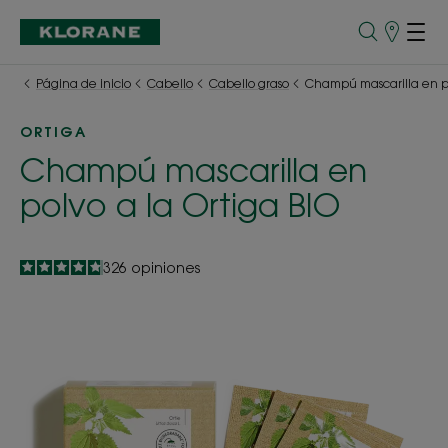
Puntos
de
venta
Página de inicio
Cabello
Cabello graso
Champú mascarilla en po
ORTIGA
Champú mascarilla en
polvo a la Ortiga BIO
4.8
/
5
326
opiniones
-