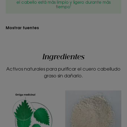
el cabello está más limpio y ligero durante más
Beneficios
tiempo¹
• Limpia : el polvo limpiador forma espuma al
contacto con el agua y limpia sin causar irritación.
Mostrar fuentes
• Purifica : los activos absorbentes y purificadores
ayudan a eliminar el exceso de sebo del cuero
cabelludo.
Ingredientes
• Frena la producción de sebo de los cueros
Activos naturales para purificar el cuero cabelludo
cabelludos grasos gracias a sus activos
graso sin dañarlo.
seborreductores, lo que permite espaciar los
lavados. Raíces sin grasa durante 48 horas.
TEXTURA
RECICLAJE