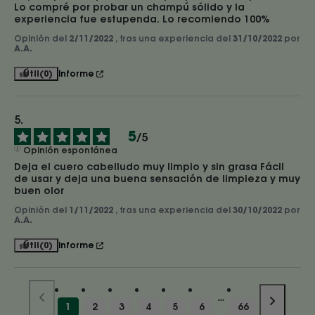
Lo compré por probar un champú sólido y la 
experiencia fue estupenda. Lo recomiendo 100%
Opinión del
2/11/2022
, tras una experiencia del
31/10/2022
por
A.A.
Útil
(0)
Informe
5
/
5
Opinión espontánea
Deja el cuero cabelludo muy limpio y sin grasa Fácil 
de usar y deja una buena sensación de limpieza y muy 
buen olor
Opinión del
1/11/2022
, tras una experiencia del
30/10/2022
por
A.A.
Útil
(0)
Informe
1
2
3
4
5
6
66