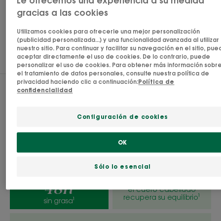
Le ofrecemos una experiencia a su medida
húmedo, el polvo se transforma en una espuma
gracias a las cookies
que elimina rápidamente las impurezas y el exceso
Ver más
Utilizamos cookies para ofrecerle una mejor personalización
de sebo*. El cuero cabelludo graso se purifica y
(publicidad personalizada...) y una funcionalidad avanzada al utilizar
nuestro sitio. Para continuar y facilitar su navegación en el sitio, pu
reequilibra, lo que permite espaciar los lavados
aceptar directamente el uso de cookies. De lo contrario, puede
RESULTADOS
con champú hasta 48 horas. El cabello queda
personalizar el uso de cookies. Para obtener más información sobr
el tratamiento de datos personales, consulte nuestra política de
flexible y ligero, y se mantiene más limpio durante
privacidad haciendo clic a continuación:
Política de
más tiempo. Fórmula biodegradable. Embalaje de
confidencialidad
Resultados
diseño ecológico 100 % reciclable.
Configuración de cookies
Redescubre un cuero cabelludo limpio y purificado
con un cabello ligero y lleno de vida.
Ventaja
OK
Biodegradable** y requiere un 80% menos de agua
en el proceso de fabricación***. Un producto
Sólo lo esencial
eficaz y ecológico para el cuidado cutáneo, con
48h
un envase 100% reciclable y con activos de origen
el cuero cabelludo
recupera su equilibrio¹
sin grasa¹
vegetal y cultivo ecológico.