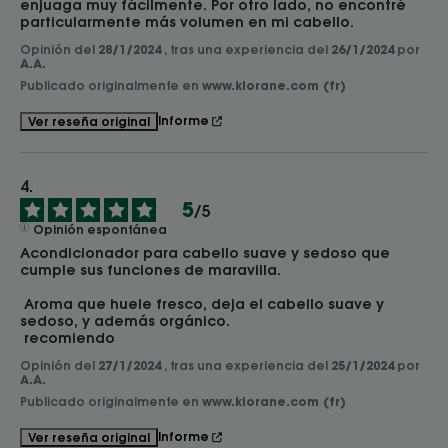
enjuaga muy fácilmente. Por otro lado, no encontré 
particularmente más volumen en mi cabello.
Opinión del
28/1/2024
, tras una experiencia del
26/1/2024
por
A.A.
Publicado originalmente en
www.klorane.com (fr)
Informe
Ver reseña original
5
/
5
Opinión espontánea
Acondicionador para cabello suave y sedoso que 
cumple sus funciones de maravilla.

 Aroma que huele fresco, deja el cabello suave y 
sedoso, y además orgánico.

 recomiendo
Opinión del
27/1/2024
, tras una experiencia del
25/1/2024
por
A.A.
Publicado originalmente en
www.klorane.com (fr)
Informe
Ver reseña original