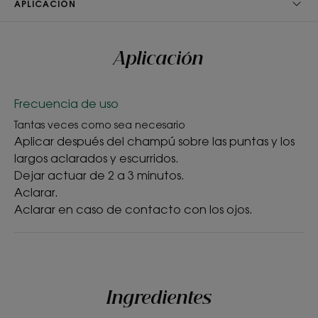
APLICACIÓN
TEXTURA
ENTORNO
Aplicación
Frecuencia de uso
Textura
Tantas veces como sea necesario
Bálsamo
Aplicar después del champú sobre las puntas y los
largos aclarados y escurridos.
Beneficios de la textura
Dejar actuar de 2 a 3 minutos.
Fórmula ultra ligera
Aclarar.
Aclarar en caso de contacto con los ojos.
Aroma del contenido
Fragancia ligera y primaveral
*95% de ingredientes de origen natural.
*95% de ingredientes de origen natural.
**De acuerdo con la Norma OCDE 301B.
*95 % de ingredientes de origen natural.
Ingredientes