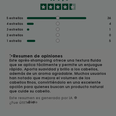
5
estrellas
36
4
estrellas
4
3
estrellas
1
2
estrellas
0
1
estrella
5
Resumen de opiniones
Este après-shampoing ofrece una textura fluida
que se aplica fácilmente y permite un enjuague
rápido. Aporta suavidad y brillo a los cabellos,
además de un aroma agradable. Muchos usuarios
han notado que mejora el volumen de los
cabellos finos, convirtiéndolo en una excelente
opción para quienes buscan un producto natural
que cuide su cabello.
Este resumen es generado por IA
¿Fue útil?
Sí
No