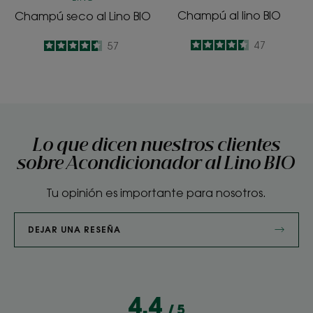
Champú al lino BIO
Champú seco al Lino BIO
4.6
/
5
47
4.6
/
5
57
-
-
Lo que dicen nuestros clientes
sobre Acondicionador al Lino BIO
Tu opinión es importante para nosotros.
DEJAR UNA RESEÑA
4.4
/
5