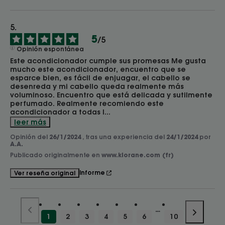
5
/
5
Opinión espontánea
Este acondicionador cumple sus promesas Me gusta 
mucho este acondicionador, encuentro que se 
esparce bien, es fácil de enjuagar, el cabello se 
desenreda y mi cabello queda realmente más 
voluminoso. Encuentro que está delicada y sutilmente 
perfumado. Realmente recomiendo este 
acondicionador a todas l
...
leer más
Opinión del
26/1/2024
, tras una experiencia del
24/1/2024
por
A.A.
Publicado originalmente en
www.klorane.com (fr)
Informe
Ver reseña original
1
2
3
4
5
6
10