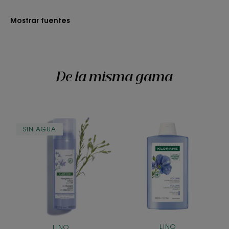
Mostrar fuentes
De la misma gama
Champú
Champú
SIN AGUA
seco
al
al
lino
Lino
BIO
BIO
LINO
LINO