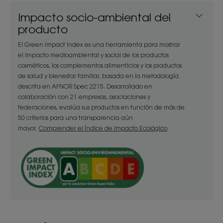
y sutil.
Impacto socio-ambiental del
producto
Ventaja
El Green Impact Index es una herramienta para mostrar
el impacto medioambiental y social de los productos
El acondicionador Volumen combina eficacia y
cosméticos, los complementos alimenticios y los productos
ligereza, preservando el volumen y la flexibilidad
de salud y bienestar familiar, basada en la metodología
del cabello, dejándolo perfectamente
descrita en AFNOR Spec 2215. Desarrollado en
colaboración con 21 empresas, asociaciones y
desenredado, brillante y ligero.
federaciones, evalúa sus productos en función de más de
50 criterios para una transparencia aún
Beneficios
mayor.
Comprender el Índice de Impacto Ecológico
• Desenredante: su textura cremosa actúa
rápidamente para ayudar a desenredar el cabello
fino sin apelmazarlo.
• Voluminizador: su fórmula suave y de origen
natural* suaviza, aligera y alisa el cabello
conservando el volumen en las raíces.