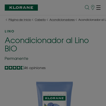
Puntos
de
venta
Página de inicio
Cabello
Acondicionadores
Acondicionador al L
LINO
Acondicionador al Lino
BIO
Permanente
4.4
/
5
46
opiniones
-