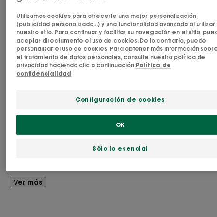
Fabricado en Francia
Utilizamos cookies para ofrecerle una mejor personalización
(publicidad personalizada...) y una funcionalidad avanzada al utilizar
La fórmula natural* y biodegradable** del
nuestro sitio. Para continuar y facilitar su navegación en el sitio, pu
aceptar directamente el uso de cookies. De lo contrario, puede
acondicionador al Lino BIO desenreda el cabello
personalizar el uso de cookies. Para obtener más información sobr
el tratamiento de datos personales, consulte nuestra política de
fino y son volumen sin apelmazarlo, aportándole
privacidad haciendo clic a continuación:
Política de
fijación y cuerpo desde la raíz.
confidencialidad
Enriquecido con fibras de lino BIO cultivadas y
Configuración de cookies
cosechadas orgánicamente, este acondicionador
extrae su fuerza de las propiedades
OK
voluminizadoras de este ingrediente activo de
Sólo lo esencial
origen vegetal.
Aplicado después del lavado en largos y puntas, el
Ver más
acondicionador al Lino BIO revela inmediatamente
el volumen natural y la flexibilidad del cabello con
un efecto duradero, dejando una fragancia ligera