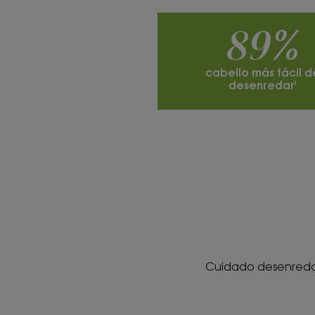
89%
cabello más fácil d
desenredar¹
Cuidado desenredant