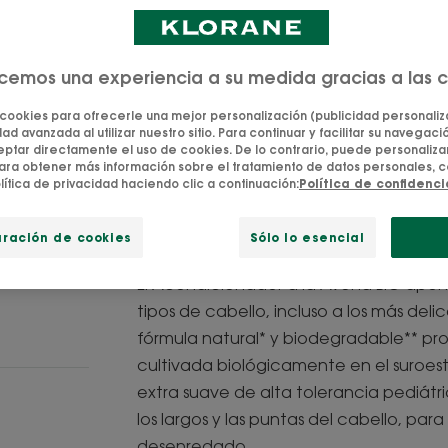
familia.
Desenreda suavem
ecemos una experiencia a su medida gracias a las 
 cookies para ofrecerle una mejor personalización (publicidad personaliza
Desenredante, su
ad avanzada al utilizar nuestro sitio. Para continuar y facilitar su navegación
tar directamente el uso de cookies. De lo contrario, puede personalizar
ara obtener más información sobre el tratamiento de datos personales, c
Tubo
Tubo
200ml
lítica de privacidad haciendo clic a continuación:
Política de confidenc
uración de cookies
Sólo lo esencial
El Acondicionador a la Avena BIO aport
tipos de cabello, incluso a los más del
fórmula natural* y biodegradable** pr
cultivada biológicamente en el suroes
extra suave de alta tolerancia pediátr
los largos y las puntas del cabello, para h
desenredado.