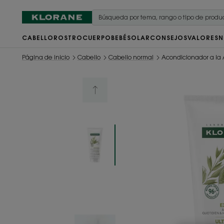
CABELLO
ROSTRO
CUERPO
BEBÉ
SOLAR
CONSEJOS
VALORES
N
Página de inicio
Cabello
Cabello normal
Acondicionador a la