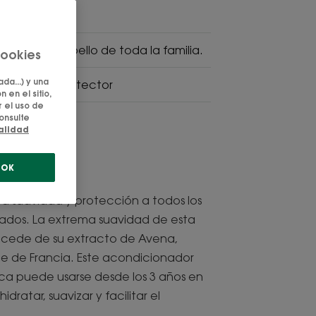
ente el cabello de toda la familia.
cookies
da...) y una
avizante, protector
 en el sitio,
 el uso de
onsulte
ialidad
OK
a suavidad y protección a todos los
icados. La extrema suavidad de esta
ocede de su extracto de Avena,
te de Francia. Este acondicionador
ica puede usarse desde los 3 años en
idratar, suavizar y facilitar el