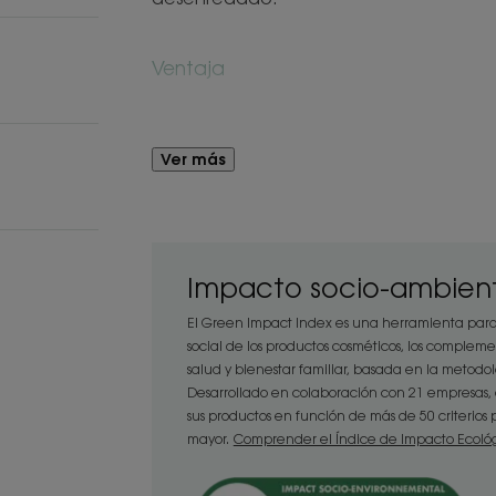
Ventaja
Protegido y suavizado gracias a una f
Avena, el cabello queda increíblement
Ver más
Beneficios
- Desenreda: natural* y formulado par
hidrata y protege todos los tipos de ca
Impacto socio-ambient
- Alta tolerancia: este champú ha sid
El Green Impact Index es una herramienta para
testado y es ideal para los niños a partir
social de los productos cosméticos, los compleme
- Suaviza: enriquecido con extracto de
salud y bienestar familiar, basada en la metod
hidrata el cabello, proporcionándole u
Desarrollado en colaboración con 21 empresas, 
sus productos en función de más de 50 criterio
mayor.
Comprender el Índice de Impacto Ecoló
TEXTURA