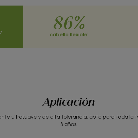
86%
e
cabello flexible¹
Aplicación
e ultrasuave y de alta tolerancia, apto para toda la fami
3 años.