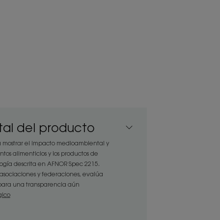
órmula* natural con extracto de
e suave y fácil de desenredar.
a un uso frecuente, desenreda,
bello.
al del producto
o dermatológica y pediátricamente
 mostrar el impacto medioambiental y
 de los 3 años.
ntos alimenticios y los productos de
 Avena BIO, suaviza, protege e
ología descrita en AFNOR Spec 2215.
na flexibilidad incomparable.
asociaciones y federaciones, evalúa
s para una transparencia aún
gico
RECICLAJE