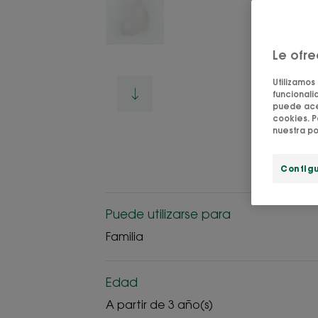
Le ofr
Utilizamos
funcionalid
puede acep
cookies. P
nuestra po
Config
Puede utilizarse para
Familia
Edad
A partir de 3 año(s)