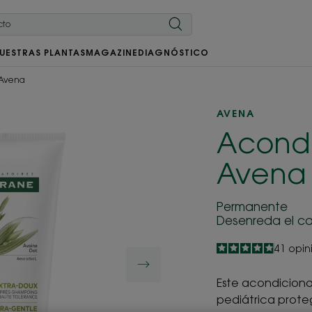
UESTRAS PLANTAS
MAGAZINE
DIAGNÓSTICO
 Avena
AVENA
Acondi
Avena
Permanente
Desenreda el ca
4.9
/
5
41
opin
-
Este acondiciona
pediátrica proteg