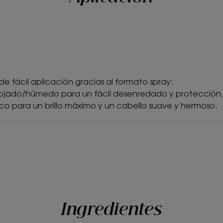
formato spray.
Aroma del contenido
Perfume embriagador de Flor de Tiaré
*95% de ingredientes de origen natural.
*95% ingredientes naturales.
**Prueba ex vivo en hebras de cabello.
 de fácil aplicación gracias al formato spray:
 mojado/húmedo para un fácil desenredado y protección
eco para un brillo máximo y un cabello suave y hermoso.
Ingredientes