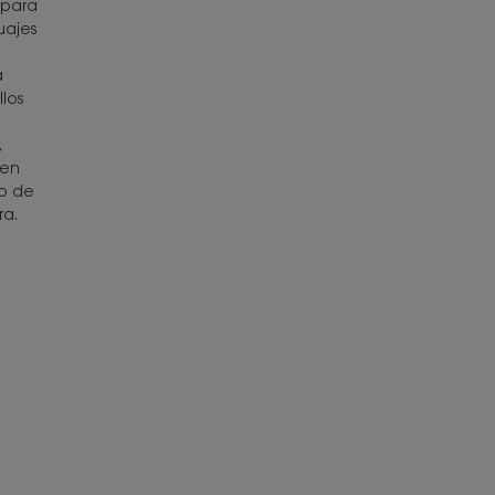
 para
uajes
a
los
,
 en
do de
ra.