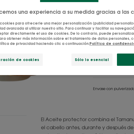
Realza el brillo 
ecemos una experiencia a su medida gracias a las 
4.9
/
5
27
opin
-
 cookies para ofrecerle una mejor personalización (publicidad personaliza
ad avanzada al utilizar nuestro sitio. Para continuar y facilitar su navegación
El Aceite capilar
tar directamente el uso de cookies. De lo contrario, puede personalizar
nutre, repara y s
ara obtener más información sobre el tratamiento de datos personales, c
lítica de privacidad haciendo clic a continuación:
Política de confidenc
¡Fórmula resisten
uración de cookies
Sólo lo esencial
Proteger, nutrir, r
Envase con pulverizad
El Aceite protector combina el Tamanu 
el cabello antes, durante y después de l