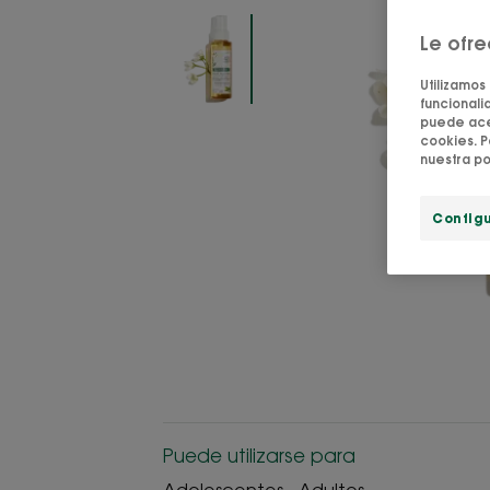
Le ofr
Utilizamos
funcionalid
puede acep
cookies. P
nuestra po
Config
Puede utilizarse para