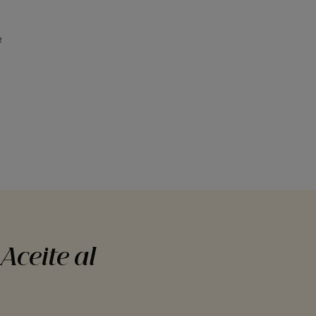
²
Aceite al