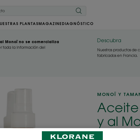
UESTRAS PLANTAS
MAGAZINE
DIAGNÓSTICO
Descubra
al Monoï no se comercializa
r toda la información del
Nuestros productos de c
fabricados en Francia.
MONOÏ Y TAMA
Aceite
y al M
Permanente