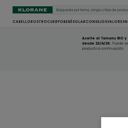
CABELLO
ROSTRO
CUERPO
BEBÉ
SOLAR
CONSEJOS
VALORES
N
Aceite al Tamanu BIO y 
desde 22/6/26
. Puede ve
producto a continuación.