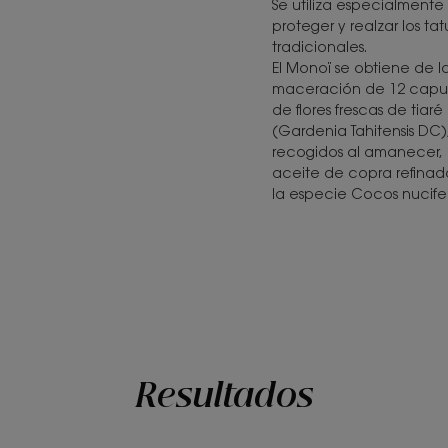
Se utiliza especialmente
proteger y realzar los tat
tradicionales.
El Monoï se obtiene de l
maceración de 12 capul
de flores frescas de tiaré
(Gardenia Tahitensis DC)
recogidos al amanecer,
aceite de copra refina
la especie Cocos nucife
Resultados