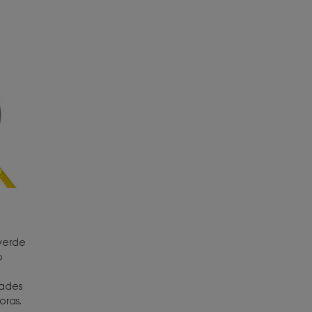
verde
o
dades
oras.