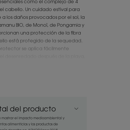
 esenciales como el complejo de 4
 el cabello. Un cuidado estival para
a los daños provocados por el sol, la
e Tamanu BIO, de Monoï, de Pongamia y
porcionan una protección de la fibra
bello está protegido de la sequedad.
 protector se aplica fácilmente
a el desenredado después de la playa,
perfumado.
iaré, aceite de tamanu orgánico y
sorialidad en una fórmula limpia, sin
al del producto
n un práctico spray de diseño
naturales* sobre la marcha!
 mostrar el impacto medioambiental y
ntos alimenticios y los productos de