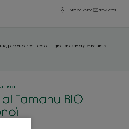
Puntos de venta
Newsletter
ulto, para cuidar de usted con ingredientes de origen natural y
NU BIO
 al Tamanu BIO
onoï