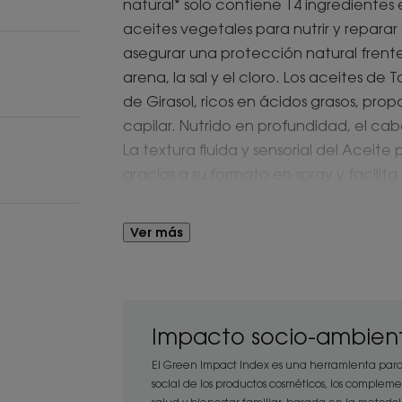
natural* solo contiene 14 ingredientes
aceites vegetales para nutrir y reparar
asegurar una protección natural frente 
arena, la sal y el cloro. Los aceites d
de Girasol, ricos en ácidos grasos, pro
capilar. Nutrido en profundidad, el ca
La textura fluida y sensorial del Aceite
gracias a su formato en spray y facilit
dejando el cabello suave, brillante y 
Ver más
Ventaja
Con su embriagador aroma de flor de t
aceite de monoï, combina eficacia y sen
Impacto socio-ambient
enjuague y resistente al agua. ¡Todo e
ecológico para productos protectores 
El Green Impact Index es una herramienta para
social de los productos cosméticos, los compleme