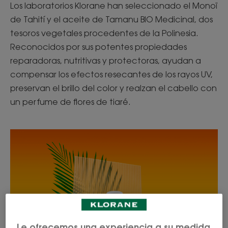
Los laboratorios Klorane han seleccionado el Monoï
de Tahití y el aceite de Tamanu BIO Medicinal, dos
tesoros vegetales procedentes de la Polinesia.
Reconocidos por sus potentes propiedades
reparadoras, nutritivas y protectoras, ayudan a
compensar los efectos resecantes de los rayos UV,
preservan el brillo del color y realzan el cabello con
un perfume de flores de tiaré.
Le ofrecemos una experiencia a su medida