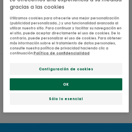
gracias a las cookies
Utilizamos cookies para ofrecerle una mejor personalización
(publicidad personalizada...) y una funcionalidad avanzada al
utilizar nuestro sitio. Para continuar y facilitar su navegación en
el sitio, puede aceptar directamente el uso de cookies. De lo
contrario, puede personalizar el uso de cookies. Para obtener
más información sobre el tratamiento de datos personales,
REPARAR Y NUTRIR
consulte nuestra política de privacidad haciendo clic a
continuación:
Política de confidencialidad
Configuración de cookies
Reparar y nutrir el cabello
expuesto al sol.
OK
Después de cada baño o exposición al sol, aplicar
un cuidado reparador y protector inspirado en las
Sólo lo esencial
prácticas ancestrales polinesias.