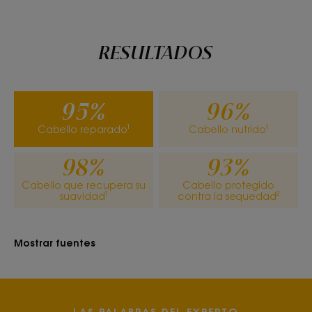
RESULTADOS
95%
96%
Cabello reparado¹
Cabello nutrido¹
98%
93%
Cabello que recupera su
Cabello protegido
suavidad¹
contra la sequedad²
Mostrar fuentes
LAS PALABRAS DEL EXPERTO