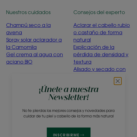
Nuestros cuidados
Consejos del experto
Champú seco a la
Aclarar el cabello rubio
avena
o castaño de forma
Spray solar aclarador a
natural
la Camomila
Explicación de la
Gel crema al agua con
pérdida de densidad y
aciano BIO
textura
Alisado y secado con
suavidad
Menta acuática
¡Únete a nuestra
purificante
Newsletter!
¿Qué significa la
ecoconcepción?
No te pierdas los mejores consejos y novedades para
cuidar de tu piel y cabello de la forma más natural
Sobre nosotros
Preguntas frecuentes
Contacto
INSCRIBIRME