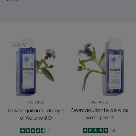
Desmaquillante
Desmaquillant
CULTO
de
de
ojos
ojos
al
waterproof
Aciano
BIO
ACIANO
ACIANO
Desmaquillante de ojos
Desmaquillante de ojos
waterproof
al Aciano BIO
4.9
/
5
54
4.5
/
5
2