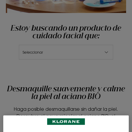
Estoy buscando un producto de
cuidado facial que:
Seleccionar
Desmaquille suavemente y calme
la piel al aciano BIO
Haga posible desmaquillarse sin dañar la piel.
Descubre el agua micelar al aciano BIO, el
producto esencial de tu rutina de belleza.