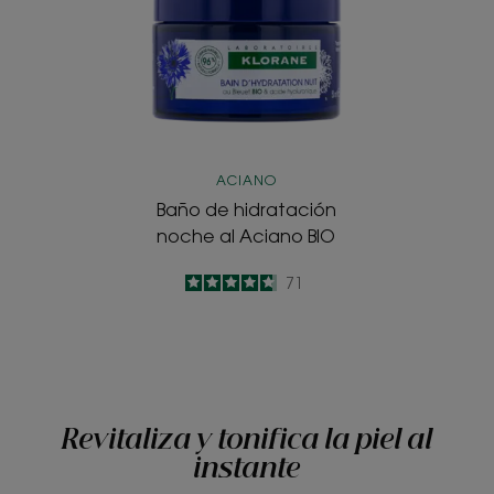
hidratación
noche
al
Aciano
BIO
ACIANO
Baño de hidratación
noche al Aciano BIO
4.7
/
5
71
-
Revitaliza y tonifica la piel al
instante