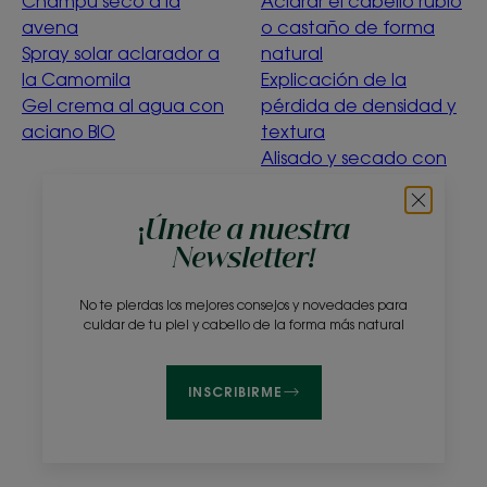
Champú seco a la
Aclarar el cabello rubio
avena
o castaño de forma
Spray solar aclarador a
natural
la Camomila
Explicación de la
Gel crema al agua con
pérdida de densidad y
aciano BIO
textura
Alisado y secado con
suavidad
Menta acuática
¡Únete a nuestra
purificante
Newsletter!
¿Qué significa la
ecoconcepción?
No te pierdas los mejores consejos y novedades para
cuidar de tu piel y cabello de la forma más natural
Sobre nosotros
Preguntas frecuentes
Contacto
INSCRIBIRME