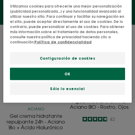
Utilizamos cookies para ofrecerle una mejor personalización
(publicidad personalizada...) y una funcionalidad avanzada al
utilizar nuestro sitio. Para continuar y facilitar su navegación en
el sitio, puede aceptar directamente el uso de cookies. De lo
contrario, puede personalizar el uso de cookies. Para obtener
más información sobre el tratamiento de datos personales,
4 resultados "Rutina matutina"
consulte nuestra política de privacidad haciendo clic a
continuación:
Política de confidencialidad
Gel
Agua
crema
micelar
Configuración de cookies
hidratante
3-
repulpante
en-
OK
24h
1
-
al
Sólo lo esencial
Aciano
Aciano
ACIANO
Bio
BIO
Agua micelar 3-en-1 al
+
-
Aciano BIO - Rostro, Ojos
ACIANO
Ácido
Rostro,
Gel crema hidratante
4.8
/
5
42
Hialurónico
Ojos
repulpante 24h - Aciano
-
Bio + Ácido Hialurónico