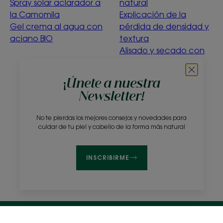
Spray solar aclarador a
natural
la Camomila
Explicación de la
Gel crema al agua con
pérdida de densidad y
aciano BIO
textura
Alisado y secado con
suavidad
Menta acuática
¡Únete a nuestra
purificante
Newsletter!
¿Qué significa la
ecoconcepción?
No te pierdas los mejores consejos y novedades para
cuidar de tu piel y cabello de la forma más natural
Sobre nosotros
Preguntas frecuentes
Contacto
INSCRIBIRME
Avisos legales
Política de privacidad
Configuración de cookies