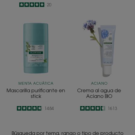
5
/
5
20
-
Mascarilla
Crema
purificante
al
en
agua
stick
de
Aciano
BIO
MENTA ACUÁTICA
ACIANO
Mascarilla purificante en
Crema al agua de
stick
Aciano BIO
4.8
/
5
1484
4.4
/
5
1613
-
-
Búsqueda por tema, rango o tipo de producto