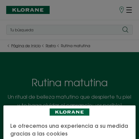
Puntos
de
venta
Página de inicio
Rostro
Rutina matutina
Rutina matutina
Un ritual de belleza matutino que despierte tu piel
y te haga olvidar el cansancio: ¡es posible!
Descubre nuestra gama de productos faciales al
aciano BIO y ácido hialurónico para una piel
Le ofrecemos una experiencia a su medida
hidratada y lista para afrontar el día.
gracias a las cookies