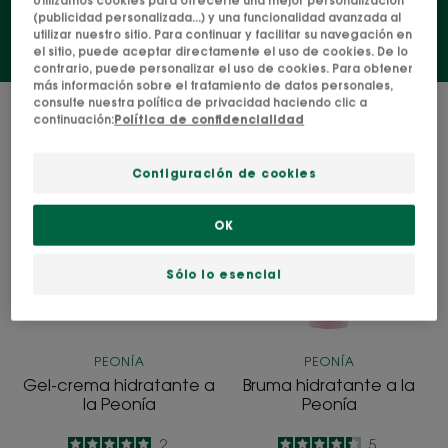
Utilizamos cookies para ofrecerle una mejor personalización
(publicidad personalizada...) y una funcionalidad avanzada al
utilizar nuestro sitio. Para continuar y facilitar su navegación en
el sitio, puede aceptar directamente el uso de cookies. De lo
contrario, puede personalizar el uso de cookies. Para obtener
más información sobre el tratamiento de datos personales,
consulte nuestra política de privacidad haciendo clic a
2 resultados "Cuerpo"
continuación:
Política de confidencialidad
Gel-
Bruma
Configuración de cookies
crema
hidratante
hidratante
a
OK
a
la
la
Peonía
Sólo lo esencial
Peonía
PEONÍA
PEONÍA
Gel-crema hidratante a
Bruma hidratante a la
la Peonía
Peonía
5
/
5
2
4.4
/
5
5