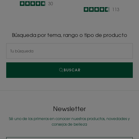
4.8
/
5
30
4.6
/
5
113
-
-
Búsqueda por tema, rango o tipo de producto
BUSCAR
Newsletter
Sé uno de los primeros en conocer nuestros productos, novedades y
consejos de belleza