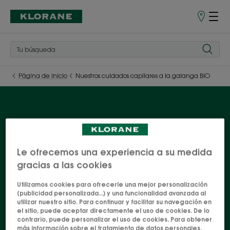
Puntos
de
venta
Página de inicio
Nuestros cuidados capilares a la galanga BIO
Nuestros cuidados
capilares a la galanga BIO
Le ofrecemos una experiencia a su medida
gracias a las cookies
Nuestros cuidados capilares a la galanga BIO
Utilizamos cookies para ofrecerle una mejor personalización
(publicidad personalizada...) y una funcionalidad avanzada al
utilizar nuestro sitio. Para continuar y facilitar su navegación en
el sitio, puede aceptar directamente el uso de cookies. De lo
Todos nuestros productos a la galanga
contrario, puede personalizar el uso de cookies. Para obtener
más información sobre el tratamiento de datos personales,