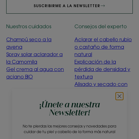
SUSCRIBIRME A LA NEWSLETTER
Nuestros cuidados
Consejos del experto
Champú seco a la
Aclarar el cabello rubio
avena
o castaño de forma
Spray solar aclarador a
natural
la Camomila
Explicación de la
Gel crema al agua con
pérdida de densidad y
aciano BIO
textura
Alisado y secado con
suavidad
Menta acuática
¡Únete a nuestra
purificante
Newsletter!
¿Qué significa la
ecoconcepción?
No te pierdas los mejores consejos y novedades para
cuidar de tu piel y cabello de la forma más natural
Sobre nosotros