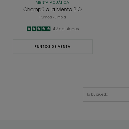
MENTA ACUÁTICA
Champú a la Menta BIO
Purifica - Limpia
4.8
/
5
42
opiniones
-
PUNTOS DE VENTA