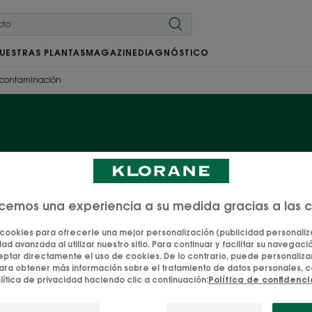
UESTRAS PLANTAS
MAGAZINE
DIAGNÓSTICO
contaminación
ampús anticontaminac
menta orgánica, con sus propiedades esenciales de desin
ecemos una experiencia a su medida gracias a las 
n una completa gama de productos para el cuidado del c
 cookies para ofrecerle una mejor personalización (publicidad personaliza
iudad. El cabello se purifica y se deshace de las partícu
ad avanzada al utilizar nuestro sitio. Para continuar y facilitar su navegación
aliado para enfrentarte a la jungla urbana!
tar directamente el uso de cookies. De lo contrario, puede personalizar
ara obtener más información sobre el tratamiento de datos personales, c
lítica de privacidad haciendo clic a continuación:
Política de confidenc