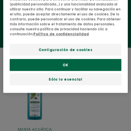
(publicidad personalizada...) y una funcionalidad avanzada al
nocivas. ¡Tu mejor aliado para enfrentarte a la
utilizar nuestro sitio. Para continuar y facilitar su navegación en
el sitio, puede aceptar directamente el uso de cookies. De lo
jungla urbana!
contrario, puede personalizar el uso de cookies. Para obtener
más información sobre el tratamiento de datos personales,
consulte nuestra política de privacidad haciendo clic a
continuación:
Política de confidencialidad
Configuración de cookies
1 resultado "Champú en seco"
OK
Champú
seco
Sólo lo esencial
a
la
Menta
acuática
BIO
MENTA ACUÁTICA