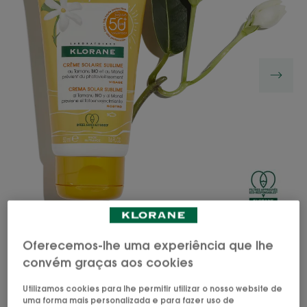
Um creme facial cremoso e não oleoso com
Oferecemos-lhe uma experiência que lhe
Tamanu BIO e Monoï que protege a pele dos
convém graças aos cookies
efeitos do sol ao mesmo tempo que melhora a
tez.
Utilizamos cookies para lhe permitir utilizar o nosso website de
uma forma mais personalizada e para fazer uso de