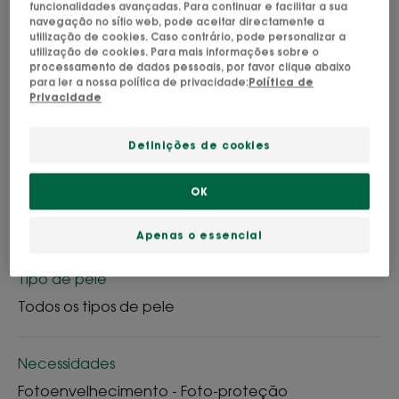
funcionalidades avançadas. Para continuar e facilitar a sua
navegação no sítio web, pode aceitar directamente a
Deixa um perfume leve na pele.
utilização de cookies. Caso contrário, pode personalizar a
utilização de cookies. Para mais informações sobre o
processamento de dados pessoais, por favor clique abaixo
Hidratante, sublimador, protetor.
para ler a nossa política de privacidade:
Política de
Privacidade
Tubo
Tubo
50ml
Definições de cookies
OK
Pode ser utilizado para
Adultos
Apenas o essencial
Tipo de pele
Todos os tipos de pele
Necessidades
Fotoenvelhecimento - Foto-proteção