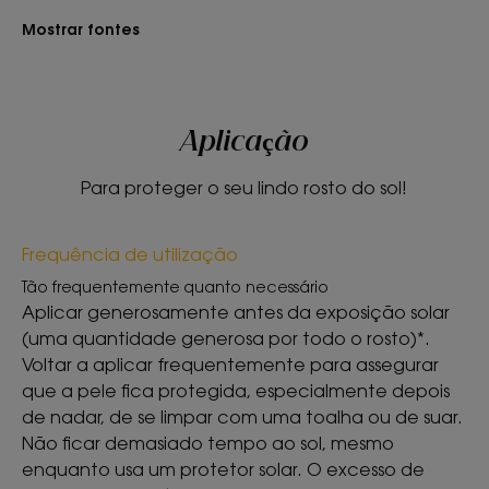
Mostrar fontes
TEXTURA
RECICLÁVEL
Aplicação
Textura
Para proteger o seu lindo rosto do sol!
Creme
Benefícios da textura
Frequência de utilização
Textura cremosa, não oleosa e não comedogénica com
Tão frequentemente quanto necessário
brilho saudável.
Aplicar generosamente antes da exposição solar
Aroma do produto
(uma quantidade generosa por todo o rosto)*.
Voltar a aplicar frequentemente para assegurar
Flor de Tiaré.
que a pele fica protegida, especialmente depois
* 96% concordam que a pele fica radiante – testado em 90 pessoas
de nadar, de se limpar com uma toalha ou de suar.
após 14 dias de utilização.
Não ficar demasiado tempo ao sol, mesmo
enquanto usa um protetor solar. O excesso de