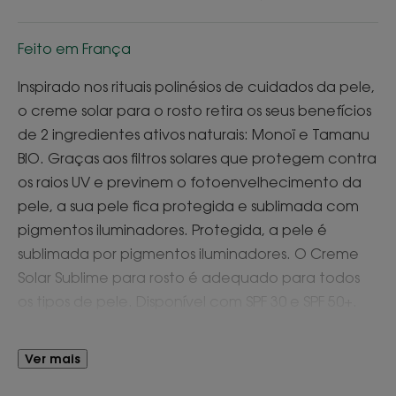
Feito em França
Inspirado nos rituais polinésios de cuidados da pele,
o creme solar para o rosto retira os seus benefícios
de 2 ingredientes ativos naturais: Monoï e Tamanu
BIO. Graças aos filtros solares que protegem contra
os raios UV e previnem o fotoenvelhecimento da
pele, a sua pele fica protegida e sublimada com
pigmentos iluminadores. Protegida, a pele é
sublimada por pigmentos iluminadores. O Creme
Solar Sublime para rosto é adequado para todos
os tipos de pele. Disponível com SPF 30 e SPF 50+.
Vantagem
Ver mais
A textura cremosa e ensolarada não deixa