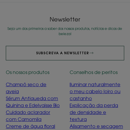
Newsletter
Seja um dos primeiros a saber dos nossos produtos, notícias e dicas de
beleza!
SUBSCREVA A NEWSLETTER
Os nossos produtos
Conselhos de peritos
Champô seco de
Iluminar naturalmente
aveia
o meu cabelo loiro ou
Sérum Antiqueda com
castanho
Quinina e Edelvaisse Bio
Explicação da perda
Cuidado aclarador
de densidade e
com Camomila
textura
Creme de água floral
Alisamento e secagem