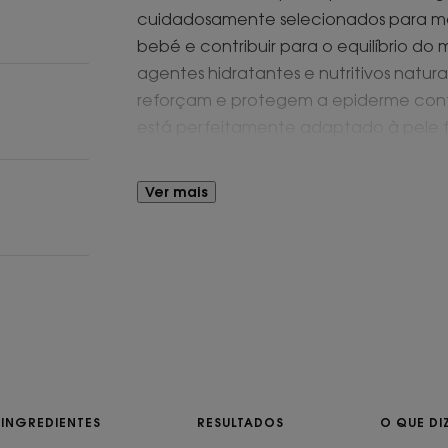
cuidadosamente selecionados para ma
bebé e contribuir para o equilíbrio d
agentes hidratantes e nutritivos natur
reforçam e protegem a epiderme cont
está perfeitamente adaptado à pele fr
delicadamente perfumada, a pele do
suave, dia após dia.
Ver mais
Benefícios
• HIDRATA: a glicerina vegetal hidrat
a pele particularmente delicada do b
• PROTEGE: protege contra as agressões
roupa.
• EQUILIBRA: contribui para o equilíbr
INGREDIENTES
RESULTADOS
O QUE DI