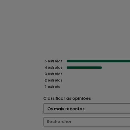
5
estrelas
4
estrelas
3
estrelas
2
estrelas
1
estrela
Classificar as opiniões