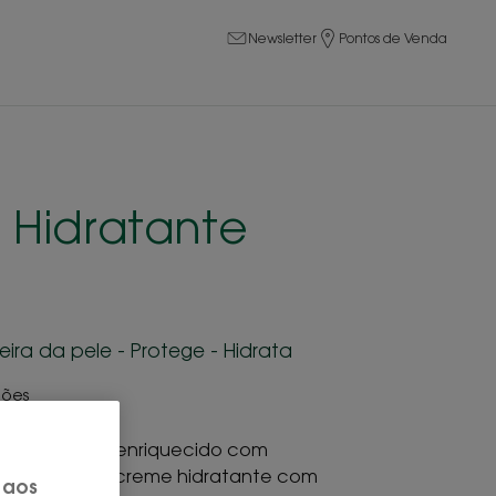
Newsletter
Pontos de Venda
Hidratante
eira da pele - Protege - Hidrata
iões
o biológica e enriquecido com
vos naturais, o creme hidratante com
 aos