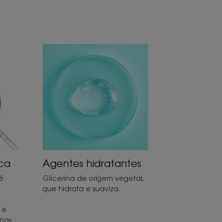
ica
Agentes hidratantes
 é
Glicerina de origem vegetal,
que hidrata e suaviza.
 e
 nos