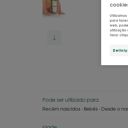
cookie
Utilizamos
para fazer
web, pode 
utilizaçã
favor cliq
Defini
Pode ser utilizado para
Recém nascidos - Bebés - Desde o n
Idade