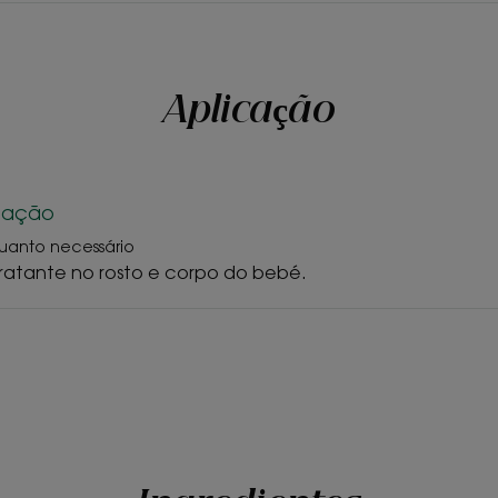
TEXTURA
Textura
Aplicação
Creme
Aroma do produto
Fragrância delicada,
ização
uanto necessário
ratante no rosto e corpo do bebé.