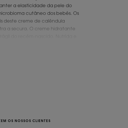
nter a elasticidade da pele do
o microbioma cutâneo dos bebés. Os
ais deste creme de calêndula
ra a secura. O creme hidratante
ágil do recém-nascido. Nutrida e
 bebé permanece infinitamente
a intensamente e de forma duradoura
ebé.
 diárias, como o frio ou a fricção da
io do microbioma cutâneo do bebé.
ZEM OS NOSSOS CLIENTES