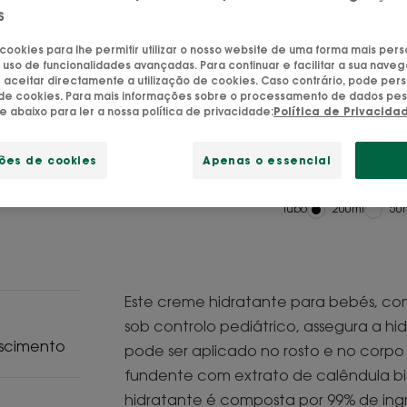
calêndula biológ
s
protege e fortal
 cookies para lhe permitir utilizar o nosso website de uma forma mais per
 uso de funcionalidades avançadas. Para continuar e facilitar a sua naveg
aceitar directamente a utilização de cookies. Caso contrário, pode pers
Creme hidratante
o de cookies. Para mais informações sobre o processamento de dados pes
Fragrância delica
ue abaixo para ler a nossa política de privacidade:
Política de Privacida
Hidratante, prote
ções de cookies
Apenas o essencial
Tubo
Tubo
200ml
Tu
50
Este creme hidratante para bebés, com
sob controlo pediátrico, assegura a hi
ascimento
pode ser aplicado no rosto e no corpo
fundente com extrato de calêndula bi
hidratante é composta por 99% de ingr