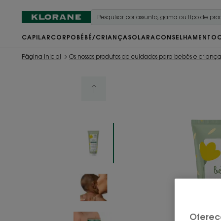
CAPILAR
CORPO
BÉBÉ/CRIANÇA
SOLAR
ACONSELHAMENTO
Página inicial
Os nossos produtos de cuidados para bebés e criança
Oferec