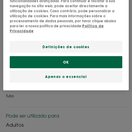
funcionalidades avançadas. Para continuar e facilitar a sua
navegação no sítio web, pode aceitar directamente a
utilização de cookies. Caso contrário, pode personalizar a
utilização de cookies. Para mais informações sobre o
processamento de dados pessoais, por favor clique abaixo
para ler a nossa política de privacidade:
Política de
The instant hair care routine to detangle and
Privacidade
strengthen hair.
Suitable for pregnant and breastfeeding women.
Definições de cookies
OK
Fórmula natural.
Apenas o essencial
Desembaraçador, fortificante, estimulante.
Tubo
Pode ser utilizado para
Adultos