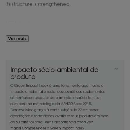
its structure is strengthened.
Vantagem
O nosso Condicionador pode ser aplicado no
Ver mais
comprimento do cabelo e também no couro
cabeludo para um efeito revigorante em todo o
cabelo. Tirando partido dos benefícios do extrato
de Quinina, o cabelo recupera a sua energia,
suavidade e elasticidade.
Impacto sócio-ambiental do
produto
Benefícios
O Green Impact Index é uma ferramenta que mostra o
impacto ambiental e social dos cosméticos, suplementos
• Desembaraça : deixada a atuar durante 2-
alimentares e produtos de bem-estar e saúde familiar,
3 minutos, a fórmula cremosa contém um agente
com base na metodologia da AFNOR Spec 2215.
Desenvolvido graças à contribuição de 22 empresas,
que permite um desembaraçar fácil após o
associações e federações, avalia os seus produtos em mais
enxaguamento.
de 50 critérios para uma transparência cada vez
• Energiza : o nosso Condicionador Estimulante
maior!
Compreender o Green Impact Index