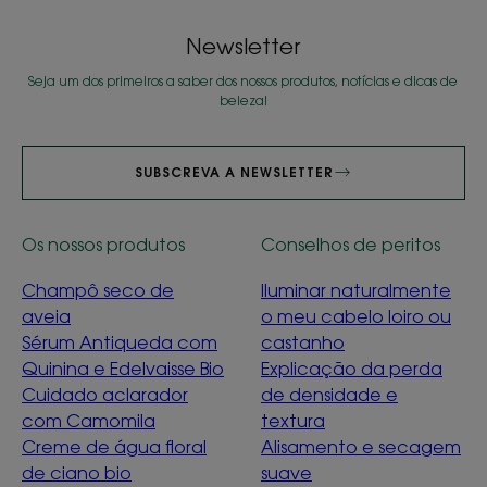
Newsletter
Seja um dos primeiros a saber dos nossos produtos, notícias e dicas de
beleza!
SUBSCREVA A NEWSLETTER
Os nossos produtos
Conselhos de peritos
Champô seco de
Iluminar naturalmente
aveia
o meu cabelo loiro ou
Sérum Antiqueda com
castanho
Quinina e Edelvaisse Bio
Explicação da perda
Cuidado aclarador
de densidade e
com Camomila
textura
Creme de água floral
Alisamento e secagem
de ciano bio
suave