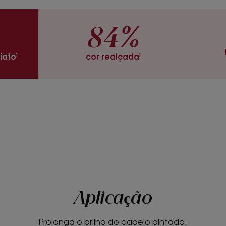
* De acordo com a Norma OCDE 301B
***Sem ingredientes de origem animal
**Avaliação clínica da luminosidade do cabelo, em 3
84%
*De acordo com a Norma OCDE 301B
ato¹
cor realçada¹
Aplicação
Prolonga o brilho do cabelo pintado.