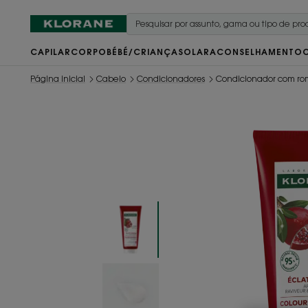
CAPILAR
CORPO
BÉBÉ/CRIANÇA
SOLAR
ACONSELHAMENTO
Página inicial
Cabelo
Condicionadores
Condicionador com r