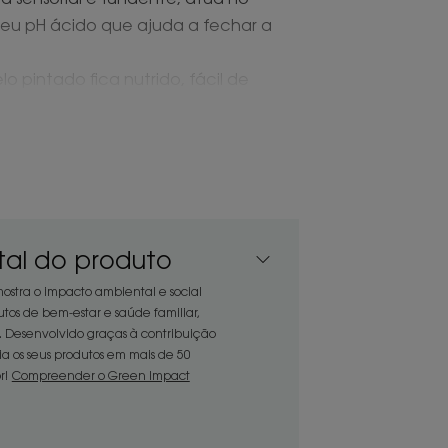
eu pH ácido que ajuda a fechar a
o pintado fica nutrido, fácil de
nece intensa e radiante.
e materiais reciclados e
or com romã cuja fórmula vegan*** é
al do produto
is combina um aroma frutado e um
stra o impacto ambiental e social
tados que não querem perder o
tos de bem-estar e saúde familiar,
Desenvolvido graças à contribuição
ados que não querem perder o brilho.
ia os seus produtos em mais de 50
r!
Compreender o Green Impact