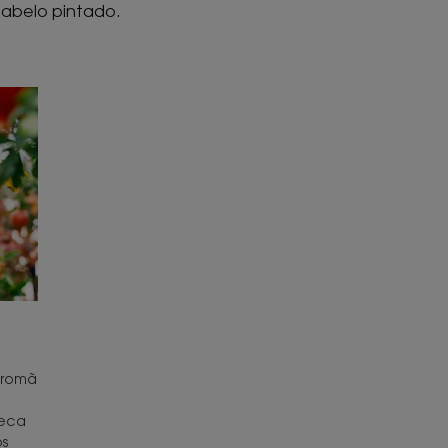
cabelo pintado.
 romã
o
seca
os