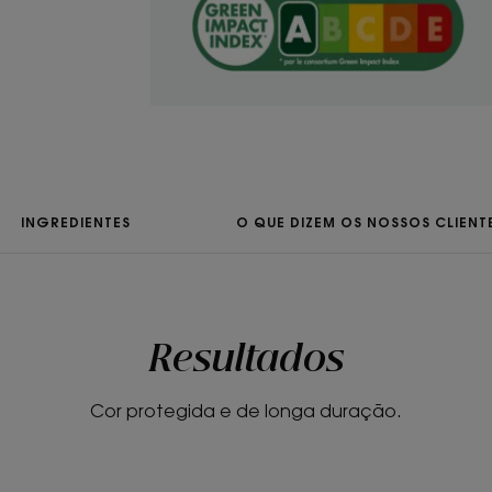
"• DESEMBARAÇA: a fórmula cremosa é f
desembaraçar suavemente o cabelo p
• NUTRE: o Condicionador nutre o cabe
suavidade e a elasticidade.
• PROLONGA: aumenta, prolonga a fix
cabelo pintado imediatamente a partir
INGREDIENTES
O QUE DIZEM OS NOSSOS CLIENT
TEXTURA
Textura
Bálsamo
Resultados
Benefícios da text
Textura cremosa, fáci
Cor protegida e de longa duração.
Aroma do produto
Sumptuoso perfume d