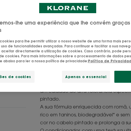
seu brilho.
Realça a cor e pr
emos-lhe uma experiência que lhe convém graças
s
Desembaraçar, nut
 cookies para lhe permitir utilizar o nosso website de uma forma mais per
 uso de funcionalidades avançadas. Para continuar e facilitar a sua naveg
aceitar directamente a utilização de cookies. Caso contrário, pode pers
Tubo
Tubo
200ml
o de cookies. Para mais informações sobre o processamento de dados pes
ue abaixo para ler a nossa política de privacidade:
Política de Privacida
ções de cookies
Apenas o essencial
Composto por 95% de ingredientes nat
um cuidado de alta tolerância especi
pintado.
A sua fórmula enriquecida com romã, u
rico em taninos, biodegradável* e sem
cor no cabelo pintado e prolonga a su
O condicionador, com uma textura ultr