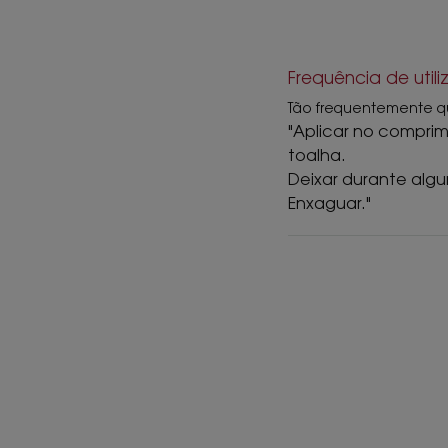
Frequência de util
Tão frequentemente q
"Aplicar no compri
toalha.
Deixar durante alg
Enxaguar."