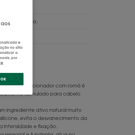
olonga o brilho.
 aos
rir, iluminar
sonalizada e
ação no sítio
onalizar a
soais, por
de
OK
urais, o Condicionador com romã é
ficamente formulado para cabelo
m ingrediente ativo natural muito
 silicone, evita o desvanecimento da
a intensidade e fixação.
a sensorial e fundente, atua no