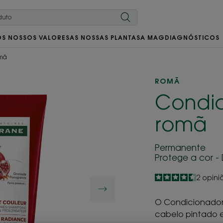
OS NOSSOS VALORES
AS NOSSAS PLANTAS
A MAG
DIAGNÓSTICOS
omã
ROMÃ
Condi
romã
Permanente
Protege a cor 
4.5
/
5
2
opini
-
O Condicionado
cabelo pintado 