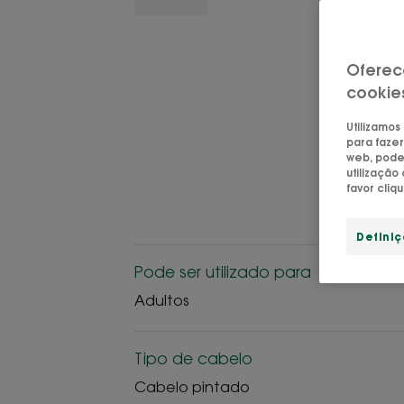
Oferec
cookie
Utilizamos
para fazer
web, pode 
utilizaçã
favor cliq
Defini
Pode ser utilizado para
Adultos
Tipo de cabelo
Cabelo pintado