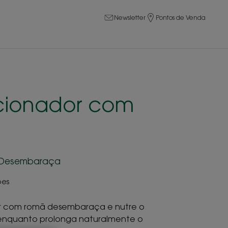
Newsletter
Pontos de Venda
cionador com
- Desembaraça
ões
r com romã desembaraça e nutre o
enquanto prolonga naturalmente o