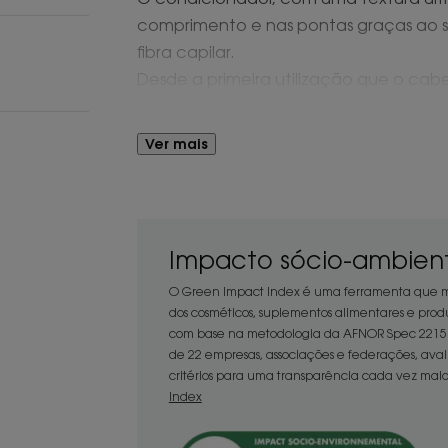
comprimento e nas pontas graças ao s
fibra capilar.
Desde a primeira utilização que o cabel
desembaraçar e radiante. A cor perma
Ver mais
Vantagem
"Com a sua embalagem feita com 31% d
totalmente reciclável, o Condicionad
Impacto sócio-ambient
à base de 95% de ingredientes natura
cuidado eficaz num único passo.
O Green Impact Index é uma ferramenta que mo
Uma fórmula sedosa para cabelos pin
dos cosméticos, suplementos alimentares e produ
brilho."
com base na metodologia da AFNOR Spec 2215. 
Uma fórmula sedosa para cabelos pint
de 22 empresas, associações e federações, aval
critérios para uma transparência cada vez maio
Index
Benefícios