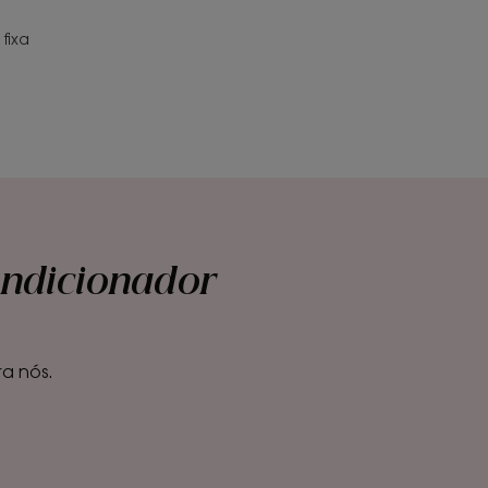
fixa
ondicionador
a nós.