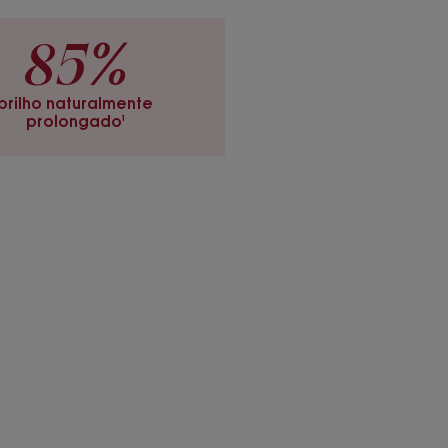
85%
1 mulheres.
brilho naturalmente
prolongado¹