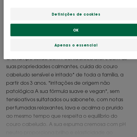
Definições de cookies
Necessidades
Calmante
OK
Feito em França
Apenas o essencial
O champô sólido com Peónia BIOLÓGICA, com as
suas propriedades calmantes, cuida do couro
cabeludo sensível e irritado* de toda a família, a
partir dos 3 anos. *irritações de origem não
patológica A sua fórmula suave e vegan*, sem
tensioativos sulfatados ou sabonete, com notas
perfumadas relaxantes, lava e acalma o prurido
ao mesmo tempo que respeita o equilíbrio do
couro cabeludo. A sua espuma cremosa com pH
neutro proporciona brilho e elasticidade ao