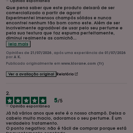
Opinião espontânea
Que pena saber que este produto deixará de ser 
comercializado a partir de agora!

Experimentei imensos champôs sólidos e nunca 
encontrei nenhum tão bom como este. Além de ser 
incrivelmente agradável de usar pelo seu perfume e 
pela sua textura que faz espuma perfeitamente, 
diminui realmente as comichõ
...
leia mais
Opiniões de
21/07/2026
, após uma experiência de
01/07/2026
por
A K.
Publicado originalmente em
www.klorane.com (fr)
Relatório
Ver a avaliação original
5
/
5
Opinião espontânea
Já há vários anos que este é o nosso champô. Deixa o 
cabelo muito macio, adoramos o seu perfume. É um 
verdadeiro tratamento. 

O ponto negativo: não é fácil de comprar porque está 