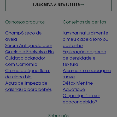
SUBSCREVA A NEWSLETTER
Os nossos produtos
Conselhos de peritos
Champô seco de
Iluminar naturalmente
aveia
o meu cabelo loiro ou
Sérum Antiqueda com
castanho
Quinina e Edelvaisse Bio
Explicação da perda
Cuidado aclarador
de densidade e
com Camomila
textura
Creme de água floral
Alisamento e secagem
de ciano bio
suave
Água de limpeza de
Détox Menthe
calêndula para bebés
Aquatique
O que significa ser
ecoconcebido?
Sobre nós