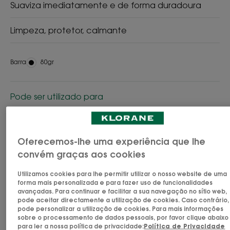
Suaviza imediatamente e de forma duradoura
Limpeza, protetor, calmante
Barra
Barra
80gr
Pode ser utilizado para
Família
Oferecemos-lhe uma experiência que lhe
Idade
convém graças aos cookies
A partir de 3 ano(s)
Utilizamos cookies para lhe permitir utilizar o nosso website de uma
forma mais personalizada e para fazer uso de funcionalidades
avançadas. Para continuar e facilitar a sua navegação no sítio web,
Tipo de cabelo
pode aceitar directamente a utilização de cookies. Caso contrário,
pode personalizar a utilização de cookies. Para mais informações
Todos os tipos de cabelo - Couro cabeludo
sobre o processamento de dados pessoais, por favor clique abaixo
sensível / delicado
para ler a nossa política de privacidade:
Política de Privacidade