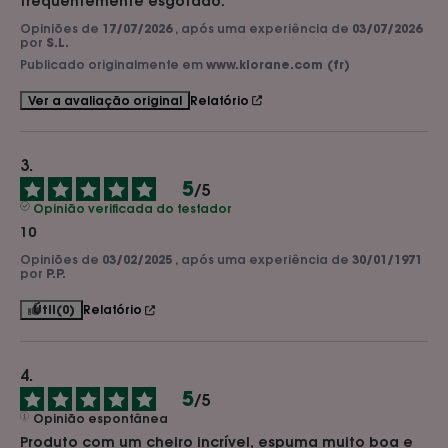
frequentemente esgotado.
Opiniões de
17/07/2026
, após uma experiência de
03/07/2026
por
S.L.
Publicado originalmente em
www.klorane.com (fr)
Relatório
Ver a avaliação original
5
/
5
Opinião verificada do testador
10
Opiniões de
03/02/2025
, após uma experiência de
30/01/1971
por
P.P.
Útil
(0)
Relatório
5
/
5
Opinião espontânea
Produto com um cheiro incrível, espuma muito boa e 