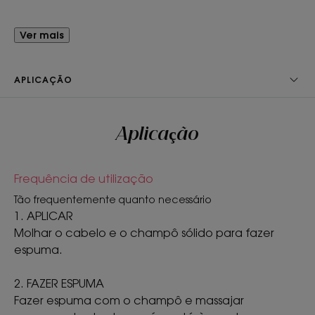
cabelo, e um alívio imediato e duradouro para o
couro cabeludo com tendência a desconforto.
Ver mais
Económico, prático e com tamanho de viagem, o
seu formato sólido é equivalente a dois frascos de
APLICAÇÃO
200 ml**. Um equilíbrio perfeito entre eficácia e
design ecológico, com a sua embalagem
minimalista em papel reciclável e fórmula sólida.
Aplicação
Frequência de utilização
ALGUMAS PALAVRAS DO NOSSO
Tão frequentemente quanto necessário
ESPECIALISTA
1. APLICAR
Molhar o cabelo e o champô sólido para fazer
espuma.
2. FAZER ESPUMA
O formato sólido perfeito para
Fazer espuma com o champô e massajar
proteger eficazmente o couro