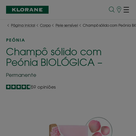
Pontos
de
Venda
Página inicial
Corpo
Pele sensível
Champô sólido com Peónia B
PEÓNIA
Champô sólido com
Peónia BIOLÓGICA –
Permanente
4.7
/
5
59
opiniões
-