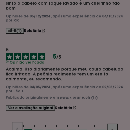
sinto o cabelo com toque lavado e um cheirinho tão 
bom
Opiniões de
05/12/2024
, após uma experiência de
04/10/2024
por
P.P.
Útil
(1)
Relatório
5
/
5
Opinião verificada
Acalma. Uso diariamente porque meu couro cabeludo 
fica irritado. A peônia realmente tem um efeito 
calmante, eu recomendo.
Opiniões de
04/05/2024
, após uma experiência de
02/05/2024
por
Léa L.
Publicado originalmente em
www.klorane.ch (fr)
Relatório
Ver a avaliação original