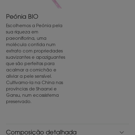
- Suavizante: a sua fórmula de alta tolerância
acalma e amacia o couro cabeludo sensível e
Peónia BIO
irritado*. *irritações de origem não patológica
Escolhemos a Peónia pela
sua riqueza em
paeoniflorina, uma
TEXTURA
RECICLÁVEL
molécula contida num
extrato com propriedades
suavizantes e apaziguantes
que são perfeitas para
acalmar a comichão e
aliviar a pele sensível.
Textura
Cultivamo-la na China nas
Sólido
províncias de Shaanxi e
Gansu, num ecossistema
Benefícios da textura
preservado.
Formulado sem água.
Aroma do produto
Peónia chinesa
Composição detalhada