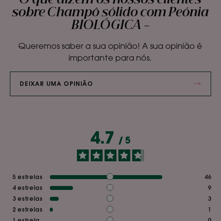
sobre Champô sólido com Peónia
BIOLÓGICA –
Queremos saber a sua opinião! A sua opinião é
importante para nós.
DEIXAR UMA OPINIÃO
4.7
/
5
5
estrelas
46
4
estrelas
9
3
estrelas
3
2
estrelas
1
1
estrela
0