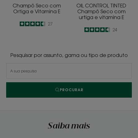
E
Champô Seco com
OIL CONTROL TINTED
Ortiga e Vitamina E
Champô Seco com
urtiga e vitamina E
4.5
/
5
27
4.6
/
5
24
-
-
Pesquisar por assunto, gama ou tipo de produto
PROCURAR
Saiba mais