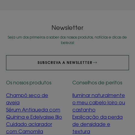
Newsletter
Seja um dos primeiros a saber dos nossos produtos, notícias e dicas de
beleza!
SUBSCREVA A NEWSLETTER
Os nossos produtos
Conselhos de peritos
Champô seco de
Iluminar naturalmente
aveia
o meu cabelo loiro ou
Sérum Antiqueda com
castanho
Quinina e Edelvaisse Bio
Explicação da perda
Cuidado aclarador
de densidade e
com Camomila
textura