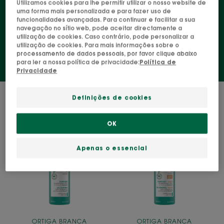
Utilizamos cookies para lhe permitir utilizar o nosso website de
uma forma mais personalizada e para fazer uso de
para espaçar os champôs e adiar o dia do cabelo
funcionalidades avançadas. Para continuar e facilitar a sua
estragado o mais tempo possível.
navegação no sítio web, pode aceitar directamente a
utilização de cookies. Caso contrário, pode personalizar a
utilização de cookies. Para mais informações sobre o
processamento de dados pessoais, por favor clique abaixo
para ler a nossa política de privacidade:
Política de
Privacidade
2 resultados "Champô Seco"
Definições de cookies
Champô
OIL
OK
Seco
CONTROL
com
TINTED
Apenas o essencial
Ortiga
Champô
e
Seco
Vitamina
com
E
urtiga
e
vitamina
ORTIGA BRANCA
ORTIGA BRANCA