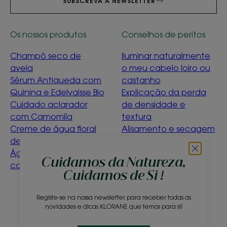
SUBSCREVA A NEWSLETTER
Os nossos produtos
Conselhos de peritos
Champô seco de
Iluminar naturalmente
aveia
o meu cabelo loiro ou
Sérum Antiqueda com
castanho
Quinina e Edelvaisse Bio
Explicação da perda
Cuidado aclarador
de densidade e
com Camomila
textura
Creme de água floral
Alisamento e secagem
de ciano bio
suave
Água de limpeza de
Détox Menthe
Cuidamos da Natureza,
calêndula para bebés
Aquatique
Cuidamos de Si !
O que significa ser
ecoconcebido?
Registe-se na nossa newsletter para receber todas as
novidades e dicas KLORANE que temos para si!
Sobre nós