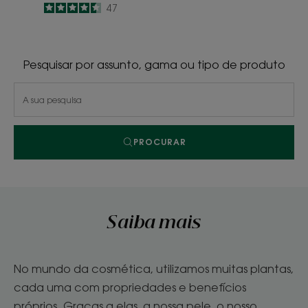
4.6
/
5
47
-
Pesquisar por assunto, gama ou tipo de produto
PROCURAR
Saiba mais
No mundo da cosmética, utilizamos muitas plantas,
cada uma com propriedades e benefícios
próprios. Graças a elas, a nossa pele, o nosso