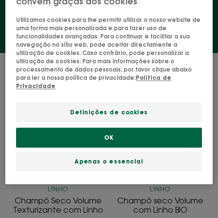
convém graças aos cookies
Utilizamos cookies para lhe permitir utilizar o nosso website de
uma forma mais personalizada e para fazer uso de
funcionalidades avançadas. Para continuar e facilitar a sua
navegação no sítio web, pode aceitar directamente a
utilização de cookies. Caso contrário, pode personalizar a
utilização de cookies. Para mais informações sobre o
3 resultados "Champôs"
processamento de dados pessoais, por favor clique abaixo
para ler a nossa política de privacidade:
Política de
Privacidade
Champô
Champô
Seco
seco
Volume
Volume
Definições de cookies
Texturizante
com
com
Linho
OK
Linho
BIO
Apenas o essencial
LINHO
LINHO
Champô Seco Volume
Champô seco Volume
Texturizante com Linho
com Linho BIO