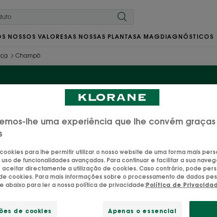
OS NOSSOS VALORES
AS NOSSAS PLANTAS
A MAG
DIAGNÓSTICOS
ica
Champô
Champô
emos-lhe uma experiência que lhe convém graças
s
agradável do que ver caspa na sua camisola… Ainda ass
 cookies para lhe permitir utilizar o nosso website de uma forma mais per
eja seca, seja oleosa, é possível livrar-se dela com o 
 uso de funcionalidades avançadas. Para continuar e facilitar a sua naveg
aceitar directamente a utilização de cookies. Caso contrário, pode pers
 com capuchinha biológica, que elimina a caspa e li
o de cookies. Para mais informações sobre o processamento de dados pes
ue abaixo para ler a nossa política de privacidade:
Política de Privacida
ções de cookies
Apenas o essencial