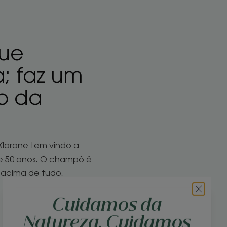
que
; faz um
o da
 Klorane tem vindo a
 de 50 anos. O champô é
 acima de tudo,
Cuidamos da