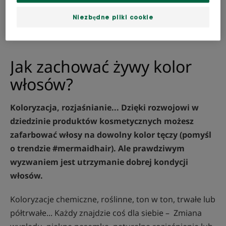
trzonu włosa, dzięki czemu powstaje nawilżone,
świetliste wykończenie.
Niezbędne pliki cookie
Jak zachować żywy kolor
włosów?
Koloryzacja, rozjaśnianie... Dzięki rozwojowi w
dziedzinie produktów kosmetycznych możesz
zafarbować włosy na dowolny kolor tęczy (pomyśl
o trendzie #mermaidhair). Ale prawdziwym
wyzwaniem jest utrzymanie dobrej kondycji
włosów.
Koloryzacje chemiczne, roślinne, ton w ton, trwałe lub
półtrwałe... Każdy znajdzie coś dla siebie – Zmiana