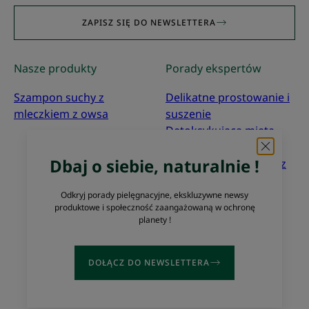
ZAPISZ SIĘ DO NEWSLETTERA
Nasze produkty
Porady ekspertów
Szampon suchy z
Delikatne prostowanie i
mleczkiem z owsa
suszenie
Detoksykująca mięta
nadwodna
Dbaj o siebie, naturalnie !
Co to znaczy „zgodne z
zasadami
ekoprojektowania”?
Odkryj porady pielęgnacyjne, ekskluzywne newsy
produktowe i społeczność zaangażowaną w ochronę
planety !
O nas
Często zadawane pytania
Kontakt
DOŁĄCZ DO NEWSLETTERA