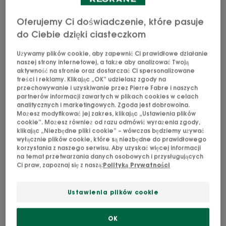
Połysk jest widoczną oznaką dobrej kondycji
włosów i skóry głowy. Niezależnie od tego, jaki
Oferujemy Ci doświadczenie, które pasuje
odcień mają Twoje włosy, jeśli chcesz uzyskać
do Ciebie dzięki ciasteczkom
żywy, naturalny kolor, konieczna jest odpowiednia
Używamy plików cookie, aby zapewnić Ci prawidłowe działanie
pielęgnacja.
naszej strony internetowej, a także aby analizować Twoją
aktywność na stronie oraz dostarczać Ci spersonalizowane
To czysta fizyka. Aby włosy lśniły, muszą odbijać
treści i reklamy. Klikając „OK” udzielasz zgody na
przechowywanie i uzyskiwanie przez Pierre Fabre i naszych
światło, jak lustro. Można to osiągnąć tylko wtedy,
partnerów informacji zawartych w plikach cookies w celach
analitycznych i marketingowych. Zgoda jest dobrowolna.
gdy włosy są zdrowe, a ich łuski zamknięte. Właściwe
Możesz modyfikować jej zakres, klikając „Ustawienia plików
zabiegi pielęgnacyjne dostosowane do Twoich
cookie”. Możesz również od razu odmówić wyrażenia zgody,
klikając „Niezbędne pliki cookie” – wówczas będziemy używać
włosów, bez nadmiernej ilości środków chemicznych,
wyłącznie plików cookie, które są niezbędne do prawidłowego
mogą pomóc w przywróceniu im blasku. Z kolei gdy
korzystania z naszego serwisu. Aby uzyskać więcej informacji
na temat przetwarzania danych osobowych i przysługujących
włosy są suche i matowe, łuski włosa są rozchylone -
Ci praw, zapoznaj się z naszą:
Polityką Prywatności
łamliwe światło nie będzie się od nich odbijać. W
Klorane wszystkie produkty zostały opracowane tak,
Ustawienia plików cookie
aby nadać włosom połysk poprzez domykanie łusek
włosa. Umożliwia to przesuwanie się sebum wzdłuż
OK