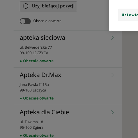
Użyj bieżącej pozycji
Ustawie
Obecnie otwarte
apteka sieciowa
ul. Belwederska 77
Zobacz
99-100 ŁĘCZYCA
szczegóły
Obecnie otwarte
sklepu
Apteka Dr.Max
Jana Pawła II 15a
Zobacz
99-100 Łęczyca
szczegóły
Obecnie otwarte
sklepu
Apteka dla Ciebie
ul. Tuwima 18
Zobacz
95-100 Zgierz
szczegóły
Obecnie otwarte
sklepu