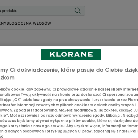
INY
BLOG
OCENA WŁOSÓW
dzie kupisz produkty Kloran
my Ci doświadczenie, które pasuje do Ciebie dzięk
 się w szybki sposób, gdzie w Twojej okolicy można kupić nasze p
czkom
najdź produkty Klorane online za pośrednictwem
naszych partner
ików cookie, aby zapewnić Ci prawidłowe działanie naszej strony internet
analizować Twoją aktywność na stronie oraz dostarczać Ci spersonalizowane
likając „OK” udzielasz zgody na przechowywanie i uzyskiwanie przez Pierr
rtnerów informacji zawartych w plikach cookies w celach analitycznych i
wych. Zgoda jest dobrowolna. Możesz modyfikować jej zakres, klikając „U
kie”. Możesz również od razu odmówić wyrażenia zgody, klikając „Niezbędn
wówczas będziemy używać wyłącznie plików cookie, które są niezbędne do
go korzystania z naszego serwisu. Aby uzyskać więcej informacji na tema
nia danych osobowych i przysługujących Ci praw, zapoznaj się z naszą:
Poli
ści