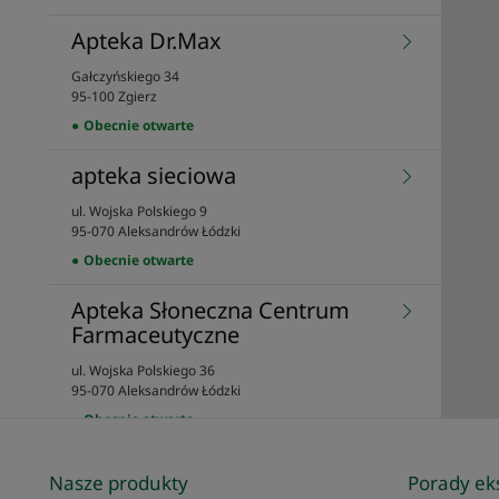
Apteka Dr.Max
Gałczyńskiego 34
Zobacz
95-100 Zgierz
szczegóły
Obecnie otwarte
sklepu
apteka sieciowa
ul. Wojska Polskiego 9
Zobacz
95-070 Aleksandrów Łódzki
szczegóły
Obecnie otwarte
sklepu
Apteka Słoneczna Centrum
Farmaceutyczne
ul. Wojska Polskiego 36
Zobacz
95-070 Aleksandrów Łódzki
szczegóły
sklepu
Obecnie otwarte
Apteka dla Ciebie
Nasze produkty
Porady ek