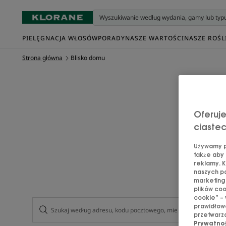
PIELĘGNACJA WŁOSÓW
PORADY
NASZE WARTOŚCI
NASZE ROŚL
Strona główna
Blisko domu
G
Oferuje
Dowiedz
ciaste
Z
Używamy pl
także aby 
reklamy. K
naszych pa
marketingo
plików coo
cookie” – 
prawidłowe
przetwarza
Prywatno