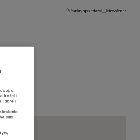
Punkty sprzedaży
Newsletter
e?
i
rodukty.
ów
owej, a
 treści i
e Fabre i
stawienia
e pliki
t
tyką