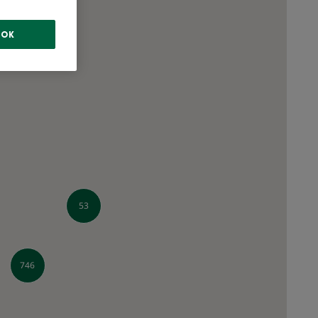
OK
53
746