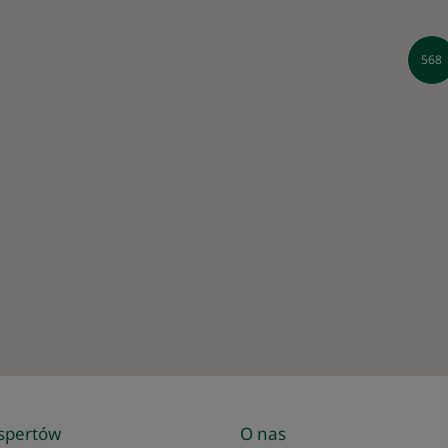
568
spertów
O nas