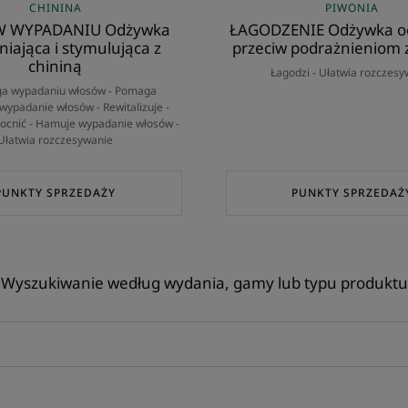
CHININA
PIWONIA
W WYPADANIU Odżywka
ŁAGODZENIE Odżywka oc
iająca i stymulująca z
przeciw podrażnieniom 
chininą
Łagodzi - Ułatwia rozczesy
ga wypadaniu włosów - Pomaga
wypadanie włosów - Rewitalizuje -
cnić - Hamuje wypadanie włosów -
Ułatwia rozczesywanie
PUNKTY SPRZEDAŻY
PUNKTY SPRZEDAŻ
Wyszukiwanie według wydania, gamy lub typu produktu