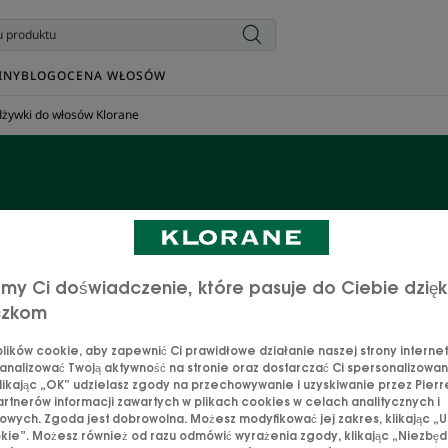
INY
BLOG
OCENA WŁOSÓW
żywki do włosów Klorane
dżywki do włosów Klora
my Ci doświadczenie, które pasuje do Ciebie dzięk
ą ułatwią rozczesywanie i sprawiają, że włosy będą miękkie, 
czkom
tosowanie jest ekspresowe, a różnica po zastosowaniu wyr
 które spełnią wszystkie Twoje potrzeby i sprawią, że Twoj
ików cookie, aby zapewnić Ci prawidłowe działanie naszej strony internet
szczęściem!
analizować Twoją aktywność na stronie oraz dostarczać Ci spersonalizowane
likając „OK” udzielasz zgody na przechowywanie i uzyskiwanie przez Pierr
rtnerów informacji zawartych w plikach cookies w celach analitycznych i
wych. Zgoda jest dobrowolna. Możesz modyfikować jej zakres, klikając „U
kie”. Możesz również od razu odmówić wyrażenia zgody, klikając „Niezbędn