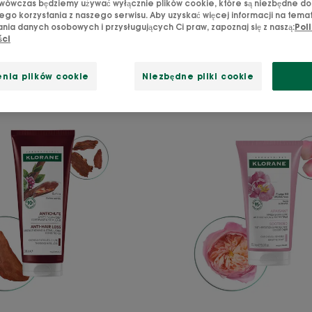
wówczas będziemy używać wyłącznie plików cookie, które są niezbędne do
go korzystania z naszego serwisu. Aby uzyskać więcej informacji na tema
nia danych osobowych i przysługujących Ci praw, zapoznaj się z naszą:
Poli
ści
ne"
nia plików cookie
Niezbędne pliki cookie
PRZECIW
ŁAGODZ
WYPADANIU
Odżywk
Odżywka
ochron
wzmacniająca
i
i
przeciw
stymulująca
podraż
z
z
chininą
piwonią