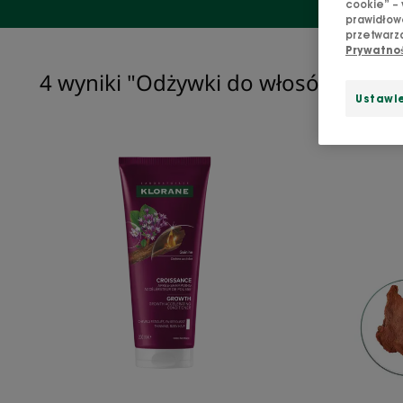
cookie” – 
prawidłowe
przetwarza
Prywatno
4 wyniki "Odżywki do włosów Klora
Ustawie
WZROST
Odżywka
przyspieszająca
wzrost
włosów
z
Chininą