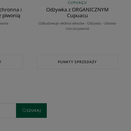
CUPUAÇU
hronna i
Odżywka z ORGANICZNYM
z piwonią
Cupuacu
wanie
Odbudowuje włókna włosów - Odżywia - Ułatwia
rozczesywanie
Y
PUNKTY SPRZEDAŻY
SZUKAJ