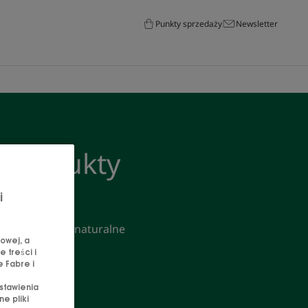
Punkty sprzedaży
Newsletter
 produkty
i
zawierających naturalne
owej, a
.
 treści i
e Fabre i
stawienia
e pliki