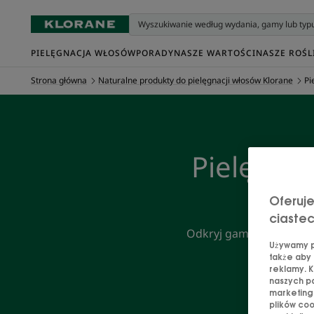
PIELĘGNACJA WŁOSÓW
PORADY
NASZE WARTOŚCI
NASZE ROŚL
Strona główna
Naturalne produkty do pielęgnacji włosów Klorane
Pi
Pielęgna
Oferuje
ciaste
Odkryj gamę naszych wy
Używamy pl
także aby 
reklamy. K
naszych pa
marketingo
plików coo