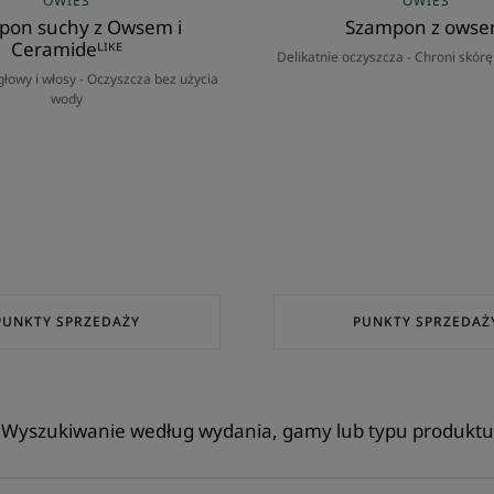
OWIES
OWIES
pon suchy z Owsem i
Szampon z ows
Ceramideᴸᴵᴷᴱ
Delikatnie oczyszcza - Chroni skórę
głowy i włosy - Oczyszcza bez użycia
wody
PUNKTY SPRZEDAŻY
PUNKTY SPRZEDAŻ
Wyszukiwanie według wydania, gamy lub typu produktu