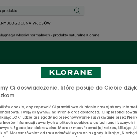
INY
BLOG
OCENA WŁOSÓW
elęgnacja włosów normalnych - produkty naturalne Klorane
cja włosów normalnych -
naturalne Klorane
my Ci doświadczenie, które pasuje do Ciebie dzięk
czkom
jątkowych produktów do pielęgnacji włosów normalnych, 
ików cookie, aby zapewnić Ci prawidłowe działanie naszej strony internet
składniki aktywne. Sprostaj z nami konkretnym potrzebom
analizować Twoją aktywność na stronie oraz dostarczać Ci spersonalizowane
likając „OK” udzielasz zgody na przechowywanie i uzyskiwanie przez Pierr
rtnerów informacji zawartych w plikach cookies w celach analitycznych i
wych. Zgoda jest dobrowolna. Możesz modyfikować jej zakres, klikając „U
kie”. Możesz również od razu odmówić wyrażenia zgody, klikając „Niezbędn