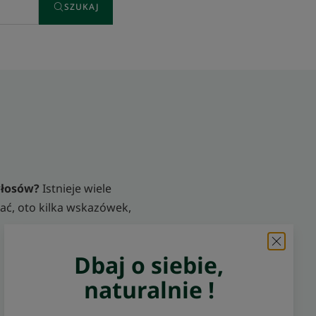
SZUKAJ
 włosów?
Istnieje wiele
rać, oto kilka wskazówek,
Dbaj o siebie,
naturalnie !