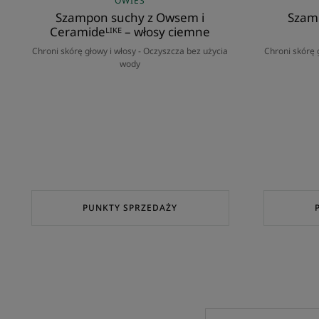
OWIES
Szampon suchy z Owsem i
Szam
Ceramideᴸᴵᴷᴱ – włosy ciemne
Chroni skórę głowy i włosy - Oczyszcza bez użycia
Chroni skórę 
wody
PUNKTY SPRZEDAŻY