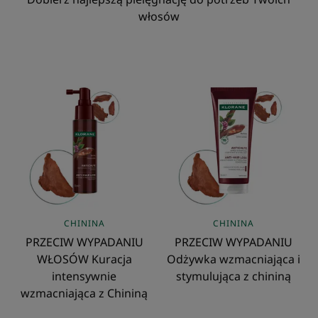
włosów
PRZECIW
PRZECIW
WYPADANIU
WYPADANIU
WŁOSÓW
Odżywka
Kuracja
wzmacniająca
intensywnie
i
wzmacniająca
stymulująca
z
z
Chininą
chininą
CHININA
CHININA
PRZECIW WYPADANIU
PRZECIW WYPADANIU
WŁOSÓW Kuracja
Odżywka wzmacniająca i
intensywnie
stymulująca z chininą
wzmacniająca z Chininą