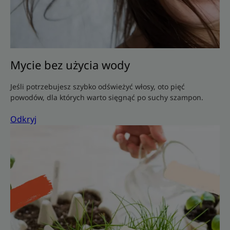
Mycie bez użycia wody
Jeśli potrzebujesz szybko odświeżyć włosy, oto pięć
powodów, dla których warto sięgnąć po suchy szampon.
Odkryj
Odkryj
Pielęgnacja
ogrodu
w
domu
z
dziećmi