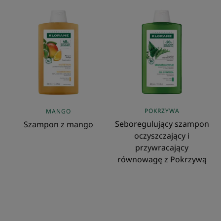
Szampon
Seboregulujący
z
szampon
mango
oczyszczający
i
przywracający
równowagę
z
Pokrzywą
POKRZYWA
MANGO
Seboregulujący szampon
Szampon z mango
oczyszczający i
przywracający
równowagę z Pokrzywą