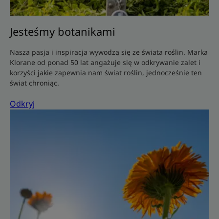
Jesteśmy botanikami
Nasza pasja i inspiracja wywodzą się ze świata roślin. Marka
Klorane od ponad 50 lat angażuje się w odkrywanie zalet i
korzyści jakie zapewnia nam świat roślin, jednocześnie ten
świat chroniąc.
Odkryj
Odkryj
Angażujemy
się
w
dbanie
o
naszą
planetę.