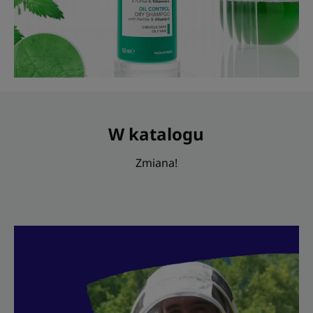
W katalogu
Zmiana!
Odkryj
Jestem
społecznie
zaangażowanym
pszczelarzem